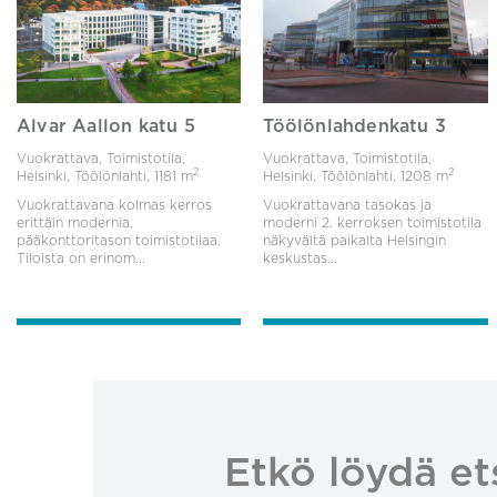
Alvar Aallon katu 5
Töölönlahdenkatu 3
Vuokrattava, Toimistotila,
Vuokrattava, Toimistotila,
2
2
Helsinki, Töölönlahti,
1181 m
Helsinki, Töölönlahti,
1208 m
Vuokrattavana kolmas kerros
Vuokrattavana tasokas ja
erittäin modernia,
moderni 2. kerroksen toimistotila
pääkonttoritason toimistotilaa.
näkyvältä paikalta Helsingin
Tiloista on erinom...
keskustas...
Etkö löydä et