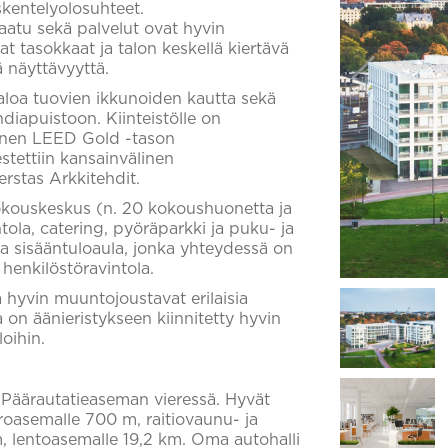
skentelyolosuhteet.
laatu sekä palvelut ovat hyvin
at tasokkaat ja talon keskellä kiertävä
ä näyttävyyttä.
aloa tuovien ikkunoiden kautta sekä
diapuistoon. Kiinteistölle on
inen LEED Gold -tason
estettiin kansainvälinen
erstas Arkkitehdit.
kokouskeskus (n. 20 kokoushuonetta ja
tola, catering, pyöräparkki ja puku- ja
tava sisääntuloaula, jonka yhteydessä on
 henkilöstöravintola.
a hyvin muuntojoustavat erilaisia
 on äänieristykseen kiinnitetty hyvin
oihin.
n Päärautatieaseman vieressä. Hyvät
etroasemalle 700 m, raitiovaunu- ja
, lentoasemalle 19,2 km. Oma autohalli