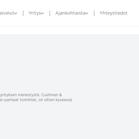
alvelut
Yritys
Ajankohtaista
Yhteystiedot
sa yrityksen menestystä. Cushman &
än parhaat toimitilat, oli sitten kyseessä