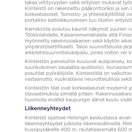
takaa viihtyvyyden sekä erityisen mukavat työ
Kiinteistö on rakennettu pääkonttoriksi ja sen 
korkeatasoiset. Toimisto- ja yhteiskäyttötilat ov
portaikko kattoikkunoineen tuo tiloihin erityist
Kerroksista avautuu kauniit näkymät suurien v
Töölönlahdelle, Kaisaniemenlahdelle että Finlan
myönnetty rakennusaikainen sekä käytön aika
ympäristösertifikaatti. Talon suunnittelusta järj
arkkitehtisuunnittelukilpailu, jonka voiton vei V
Kiinteistön palveluihin kuuluvat aulapalvelu, 
suurikokoinen tasalattia-auditorio), lounasravin
pesutilat pyöräilijöille. Kiinteistöllä on vaikut
vastaanotto, vuokrattavia neuvottelutiloja sekä
Kiinteistön tilat ovat korkealaauiset modernit j
tilavaatimuksia silmällä pitäen. Rakennusaikana
huomiota eivätkä kaupungin äänet kuulu sisätil
Liikenneyhteydet
Kiinteistö sijaitsee Helsingin keskustassa aiva
liikenneyhteydet julkisilla liikennevälineillä. M
bussipysäkeille 400 m, rautatieasemalle 600 m