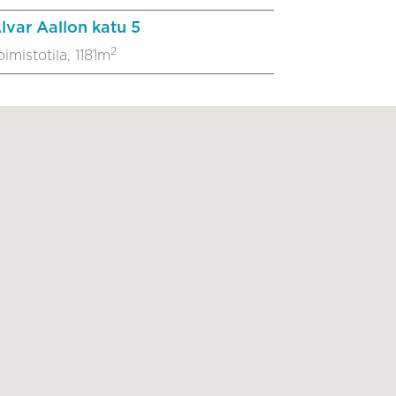
lvar Aallon katu 5
2
oimistotila, 1181m