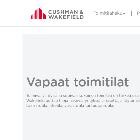
Toimitilahaku
P
Vapaat toimitilat
Toimiva, viihtyisä ja sopivan kokoinen toimitila on tärkeä o
Wakefield auttaa tiloja hakevia yrityksiä ja sijoittajia löytämä
toimistotila, liiketila, varastotila tai tuotantotila.