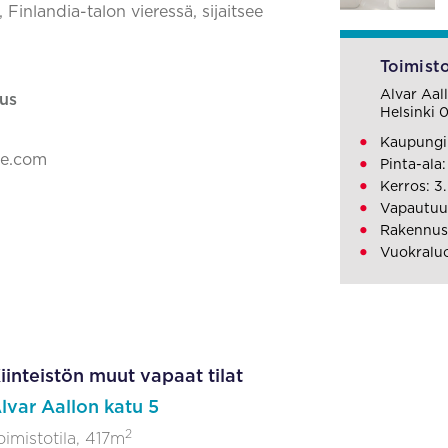
 Finlandia-talon vieressä, sijaitsee
Toimisto
Alvar Aal
us
Helsinki 
Kaupungin
ke.com
Pinta-ala:
Kerros: 3.
Vapautuu
Rakennusv
Vuokralu
iinteistön muut vapaat tilat
lvar Aallon katu 5
2
oimistotila, 417m