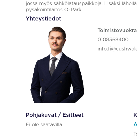
jossa myös sähkölatauspaikkoja. Lisäksi lähellä,
pysäköintilaitos Q-Park.
Yhteystiedot
Toimistovuokra
0108368400
info.fi@cushwa
Pohjakuvat / Esitteet
K
A
Ei ole saatavilla
T