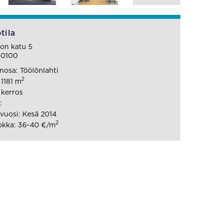
tila
lon katu 5
00100
osa: Töölönlahti
2
 1181 m
 kerros
:
uosi: Kesä 2014
2
okka: 36-40 €/m