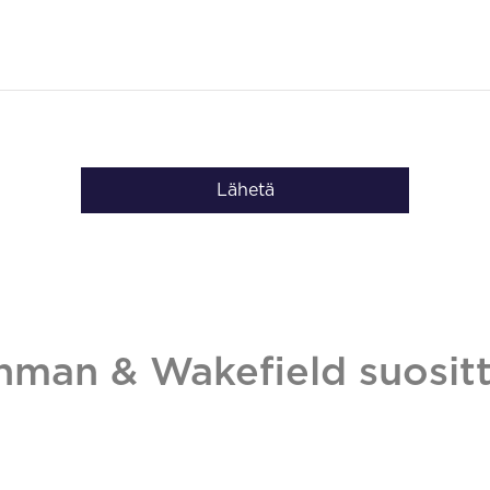
Lähetä
hman & Wakefield suositt