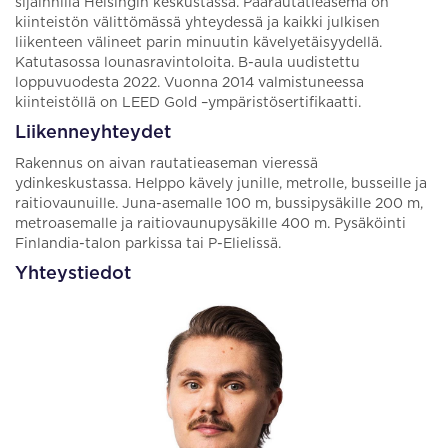
sijainnilla Helsingin keskustassa. Päärautatieasema on
kiinteistön välittömässä yhteydessä ja kaikki julkisen
liikenteen välineet parin minuutin kävelyetäisyydellä.
Katutasossa lounasravintoloita. B-aula uudistettu
loppuvuodesta 2022. Vuonna 2014 valmistuneessa
kiinteistöllä on LEED Gold –ympäristösertifikaatti.
Liikenneyhteydet
Rakennus on aivan rautatieaseman vieressä
ydinkeskustassa. Helppo kävely junille, metrolle, busseille ja
raitiovaunuille. Juna-asemalle 100 m, bussipysäkille 200 m,
metroasemalle ja raitiovaunupysäkille 400 m. Pysäköinti
Finlandia-talon parkissa tai P-Elielissä.
Yhteystiedot