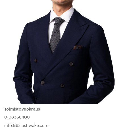
Toimistovuokraus
0108368400
info.fi@cushwake.com