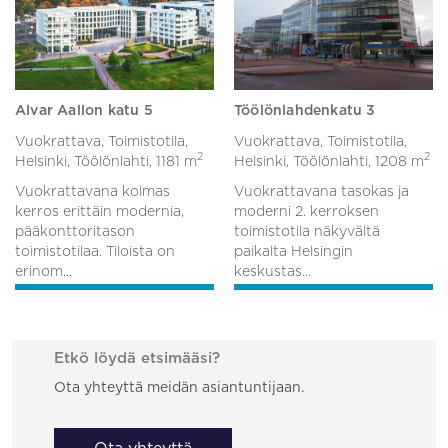
Alvar Aallon katu 5
Töölönlahdenkatu 3
Vuokrattava, Toimistotila,
Vuokrattava, Toimistotila,
2
2
Helsinki, Töölönlahti,
1181 m
Helsinki, Töölönlahti,
1208 m
Vuokrattavana kolmas
Vuokrattavana tasokas ja
kerros erittäin modernia,
moderni 2. kerroksen
pääkonttoritason
toimistotila näkyvältä
toimistotilaa. Tiloista on
paikalta Helsingin
erinom...
keskustas...
Etkö löydä etsimääsi?
Ota yhteyttä meidän asiantuntijaan.