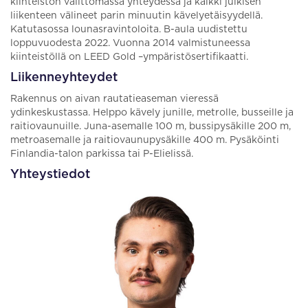
kiinteistön välittömässä yhteydessä ja kaikki julkisen
liikenteen välineet parin minuutin kävelyetäisyydellä.
Katutasossa lounasravintoloita. B-aula uudistettu
loppuvuodesta 2022. Vuonna 2014 valmistuneessa
kiinteistöllä on LEED Gold –ympäristösertifikaatti.
Liikenneyhteydet
Rakennus on aivan rautatieaseman vieressä
ydinkeskustassa. Helppo kävely junille, metrolle, busseille ja
raitiovaunuille. Juna-asemalle 100 m, bussipysäkille 200 m,
metroasemalle ja raitiovaunupysäkille 400 m. Pysäköinti
Finlandia-talon parkissa tai P-Elielissä.
Yhteystiedot