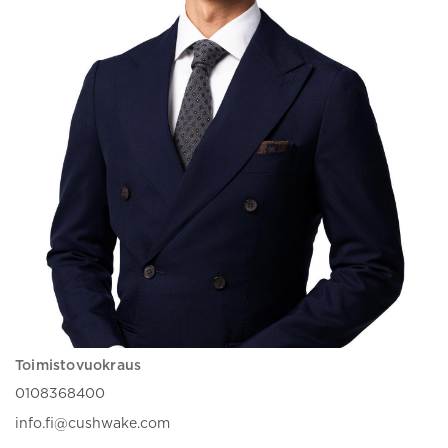
Toimistovuokraus
0108368400
info.fi@cushwake.com