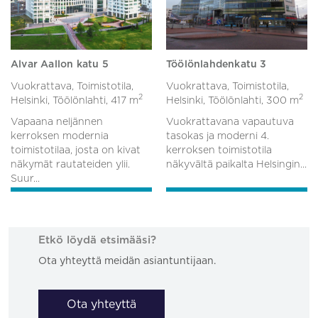
Alvar Aallon katu 5
Töölönlahdenkatu 3
Vuokrattava, Toimistotila,
Vuokrattava, Toimistotila,
2
2
Helsinki, Töölönlahti,
417 m
Helsinki, Töölönlahti,
300 m
Vapaana neljännen
Vuokrattavana vapautuva
kerroksen modernia
tasokas ja moderni 4.
toimistotilaa, josta on kivat
kerroksen toimistotila
näkymät rautateiden ylii.
näkyvältä paikalta Helsingin...
Suur...
Etkö löydä etsimääsi?
Ota yhteyttä meidän asiantuntijaan.
Ota yhteyttä