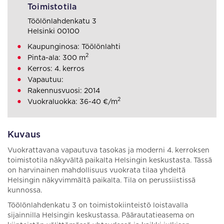
Toimistotila
Töölönlahdenkatu 3
Helsinki 00100
Kaupunginosa: Töölönlahti
2
Pinta-ala: 300 m
Kerros: 4. kerros
Vapautuu:
Rakennusvuosi: 2014
2
Vuokraluokka: 36-40 €/m
Kuvaus
Vuokrattavana vapautuva tasokas ja moderni 4. kerroksen
toimistotila näkyvältä paikalta Helsingin keskustasta. Tässä
on harvinainen mahdollisuus vuokrata tilaa yhdeltä
Helsingin näkyvimmältä paikalta. Tila on perussiistissä
kunnossa.
Töölönlahdenkatu 3 on toimistokiinteistö loistavalla
sijainnilla Helsingin keskustassa. Päärautatieasema on