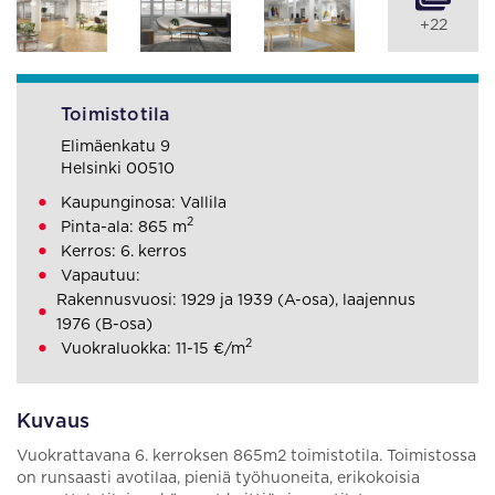
+22
Toimistotila
Elimäenkatu 9
Helsinki 00510
Kaupunginosa: Vallila
2
Pinta-ala: 865 m
Kerros: 6. kerros
Vapautuu:
Rakennusvuosi: 1929 ja 1939 (A-osa), laajennus
1976 (B-osa)
2
Vuokraluokka: 11-15 €/m
Kuvaus
Vuokrattavana 6. kerroksen 865m2 toimistotila. Toimistossa
on runsaasti avotilaa, pieniä työhuoneita, erikokoisia