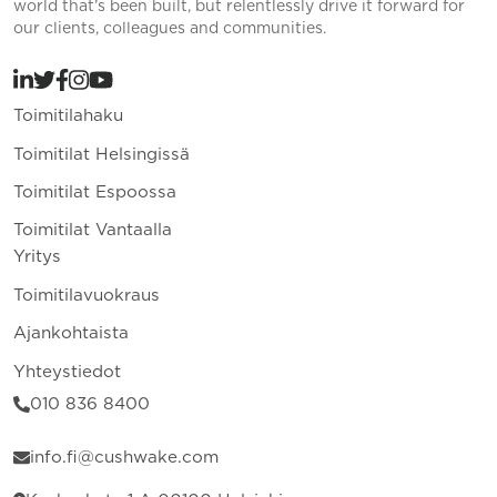
world that’s been built, but relentlessly drive it forward for
our clients, colleagues and communities.
Toimitilahaku
Toimitilat Helsingissä
Toimitilat Espoossa
Toimitilat Vantaalla
Yritys
Toimitilavuokraus
Ajankohtaista
Yhteystiedot
010 836 8400
info.fi@cushwake.com