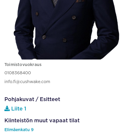
Toimistovuokraus
0108368400
info.fi@cushwake.com
Pohjakuvat / Esitteet
Liite 1
Kiinteistön muut vapaat tilat
Elimäenkatu 9