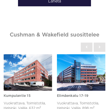
Lähetä
Cushman & Wakefield suosittelee
Kumpulantie 15
Elimäenkatu 17-19
Vuokrattava, Toimistotila,
Vuokrattava, Toimistotila,
2
2
Helsinki, Vallila,
632 m
Helsinki, Vallila,
898 m