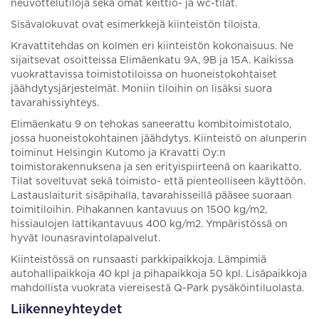
neuvottelutiloja sekä omat keittiö- ja wc-tilat.
Sisävalokuvat ovat esimerkkejä kiinteistön tiloista.
Kravattitehdas on kolmen eri kiinteistön kokonaisuus. Ne
sijaitsevat osoitteissa Elimäenkatu 9A, 9B ja 15A. Kaikissa
vuokrattavissa toimistotiloissa on huoneistokohtaiset
jäähdytysjärjestelmät. Moniin tiloihin on lisäksi suora
tavarahissiyhteys.
Elimäenkatu 9 on tehokas saneerattu kombitoimistotalo,
jossa huoneistokohtainen jäähdytys. Kiinteistö on alunperin
toiminut Helsingin Kutomo ja Kravatti Oy:n
toimistorakennuksena ja sen erityispiirteenä on kaarikatto.
Tilat soveltuvat sekä toimisto- että pienteolliseen käyttöön.
Lastauslaiturit sisäpihalla, tavarahisseillä pääsee suoraan
toimitiloihin. Pihakannen kantavuus on 1500 kg/m2,
hissiaulojen lattikantavuus 400 kg/m2. Ympäristössä on
hyvät lounasravintolapalvelut.
Kiinteistössä on runsaasti parkkipaikkoja. Lämpimiä
autohallipaikkoja 40 kpl ja pihapaikkoja 50 kpl. Lisäpaikkoja
mahdollista vuokrata viereisestä Q-Park pysäköintiluolasta.
Liikenneyhteydet