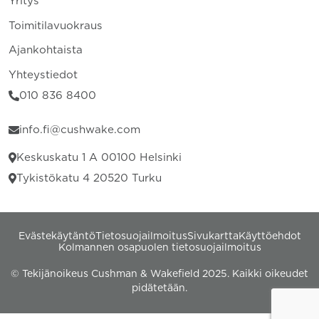
Yritys
Toimitilavuokraus
Ajankohtaista
Yhteystiedot
010 836 8400
info.fi@cushwake.com
Keskuskatu 1 A 00100 Helsinki
Tykistökatu 4 20520 Turku
Evästekäytäntö
Tietosuojailmoitus
Sivukartta
Käyttöehdot
Kolmannen osapuolen tietosuojailmoitus
© Tekijänoikeus Cushman & Wakefield 2025. Kaikki oikeudet
pidätetään.