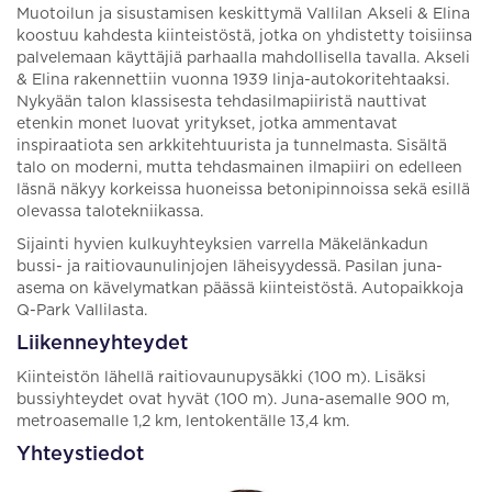
Muotoilun ja sisustamisen keskittymä Vallilan Akseli & Elina
koostuu kahdesta kiinteistöstä, jotka on yhdistetty toisiinsa
palvelemaan käyttäjiä parhaalla mahdollisella tavalla. Akseli
& Elina rakennettiin vuonna 1939 linja-autokoritehtaaksi.
Nykyään talon klassisesta tehdasilmapiiristä nauttivat
etenkin monet luovat yritykset, jotka ammentavat
inspiraatiota sen arkkitehtuurista ja tunnelmasta. Sisältä
talo on moderni, mutta tehdasmainen ilmapiiri on edelleen
läsnä näkyy korkeissa huoneissa betonipinnoissa sekä esillä
olevassa talotekniikassa.
Sijainti hyvien kulkuyhteyksien varrella Mäkelänkadun
bussi- ja raitiovaunulinjojen läheisyydessä. Pasilan juna-
asema on kävelymatkan päässä kiinteistöstä. Autopaikkoja
Q-Park Vallilasta.
Liikenneyhteydet
Kiinteistön lähellä raitiovaunupysäkki (100 m). Lisäksi
bussiyhteydet ovat hyvät (100 m). Juna-asemalle 900 m,
metroasemalle 1,2 km, lentokentälle 13,4 km.
Yhteystiedot