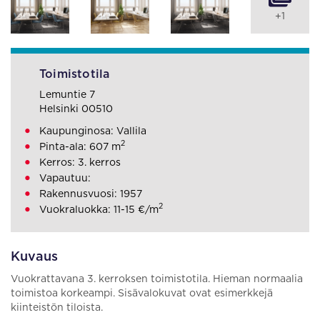
+1
Toimistotila
Lemuntie 7
Helsinki 00510
Kaupunginosa: Vallila
2
Pinta-ala: 607 m
Kerros: 3. kerros
Vapautuu:
Rakennusvuosi: 1957
2
Vuokraluokka: 11-15 €/m
Kuvaus
Vuokrattavana 3. kerroksen toimistotila. Hieman normaalia
toimistoa korkeampi. Sisävalokuvat ovat esimerkkejä
kiinteistön tiloista.