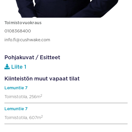
Toimistovuokraus
0108368400
info.fi@cushwake.com
Pohjakuvat / Esitteet
Liite 1
Kiinteistön muut vapaat tilat
Lemuntie 7
2
Toimistotila, 256m
Lemuntie 7
2
Toimistotila, 607m