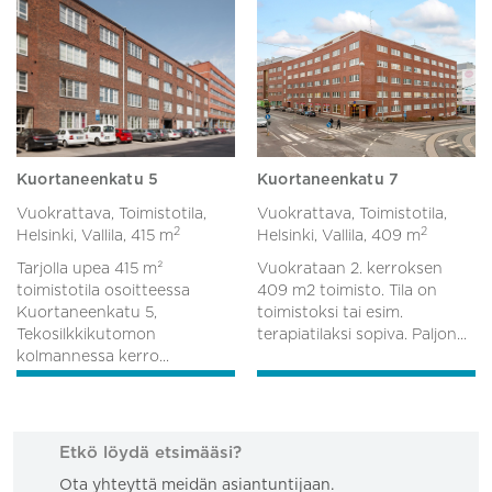
Kuortaneenkatu 5
Kuortaneenkatu 7
Vuokrattava, Toimistotila,
Vuokrattava, Toimistotila,
2
2
Helsinki, Vallila,
415 m
Helsinki, Vallila,
409 m
Tarjolla upea 415 m²
Vuokrataan 2. kerroksen
toimistotila osoitteessa
409 m2 toimisto. Tila on
Kuortaneenkatu 5,
toimistoksi tai esim.
Tekosilkkikutomon
terapiatilaksi sopiva. Paljon...
kolmannessa kerro...
Etkö löydä etsimääsi?
Ota yhteyttä meidän asiantuntijaan.