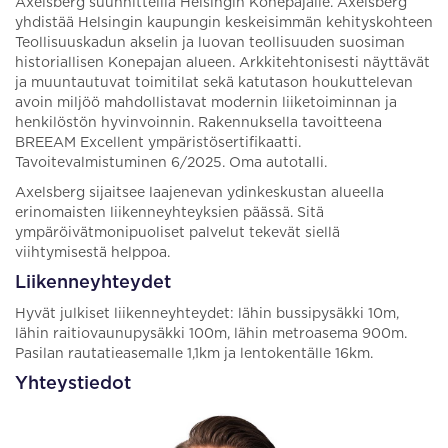
Axelsberg suunnitteilla Helsingin Konepajalle. Axelsberg
yhdistää Helsingin kaupungin keskeisimmän kehityskohteen
Teollisuuskadun akselin ja luovan teollisuuden suosiman
historiallisen Konepajan alueen. Arkkitehtonisesti näyttävät
ja muuntautuvat toimitilat sekä katutason houkuttelevan
avoin miljöö mahdollistavat modernin liiketoiminnan ja
henkilöstön hyvinvoinnin. Rakennuksella tavoitteena
BREEAM Excellent ympäristösertifikaatti.
Tavoitevalmistuminen 6/2025. Oma autotalli.
Axelsberg sijaitsee laajenevan ydinkeskustan alueella
erinomaisten liikenneyhteyksien päässä. Sitä
ympäröivätmonipuoliset palvelut tekevät siellä
viihtymisestä helppoa.
Liikenneyhteydet
Hyvät julkiset liikenneyhteydet: lähin bussipysäkki 10m,
lähin raitiovaunupysäkki 100m, lähin metroasema 900m.
Pasilan rautatieasemalle 1,1km ja lentokentälle 16km.
Yhteystiedot