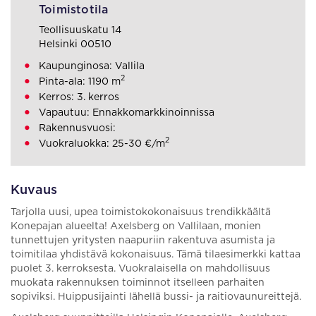
Toimistotila
Teollisuuskatu 14
Helsinki 00510
Kaupunginosa: Vallila
2
Pinta-ala: 1190 m
Kerros: 3. kerros
Vapautuu: Ennakkomarkkinoinnissa
Rakennusvuosi:
2
Vuokraluokka: 25-30 €/m
Kuvaus
Tarjolla uusi, upea toimistokokonaisuus trendikkäältä
Konepajan alueelta! Axelsberg on Vallilaan, monien
tunnettujen yritysten naapuriin rakentuva asumista ja
toimitilaa yhdistävä kokonaisuus. Tämä tilaesimerkki kattaa
puolet 3. kerroksesta. Vuokralaisella on mahdollisuus
muokata rakennuksen toiminnot itselleen parhaiten
sopiviksi. Huippusijainti lähellä bussi- ja raitiovaunureittejä.