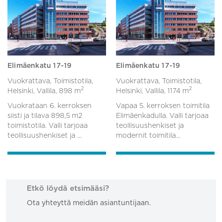
Elimäenkatu 17-19
Elimäenkatu 17-19
Vuokrattava, Toimistotila,
Vuokrattava, Toimistotila,
2
2
Helsinki, Vallila,
898 m
Helsinki, Vallila,
1174 m
Vuokrataan 6. kerroksen
Vapaa 5. kerroksen toimitila
siisti ja tilava 898,5 m2
Elimäenkadulla. Valli tarjoaa
toimistotila. Valli tarjoaa
teollisuushenkiset ja
teollisuushenkiset ja ...
modernit toimitila...
Etkö löydä etsimääsi?
Ota yhteyttä meidän asiantuntijaan.