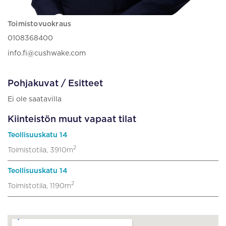
Toimistovuokraus
0108368400
info.fi@cushwake.com
Pohjakuvat / Esitteet
Ei ole saatavilla
Kiinteistön muut vapaat tilat
Teollisuuskatu 14
2
Toimistotila, 3910m
Teollisuuskatu 14
2
Toimistotila, 1190m