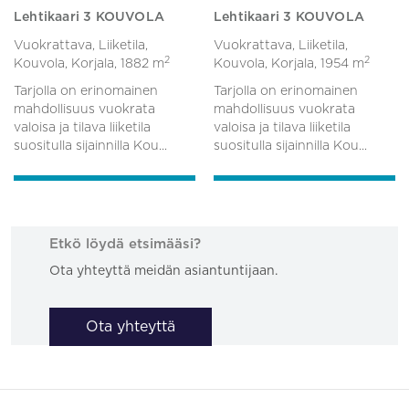
Lehtikaari 3 KOUVOLA
Lehtikaari 3 KOUVOLA
Vuokrattava, Liiketila,
Vuokrattava, Liiketila,
2
2
Kouvola, Korjala,
1882 m
Kouvola, Korjala,
1954 m
Tarjolla on erinomainen
Tarjolla on erinomainen
mahdollisuus vuokrata
mahdollisuus vuokrata
valoisa ja tilava liiketila
valoisa ja tilava liiketila
suositulla sijainnilla Kou...
suositulla sijainnilla Kou...
Etkö löydä etsimääsi?
Ota yhteyttä meidän asiantuntijaan.
Ota yhteyttä