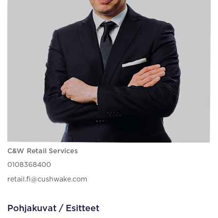
C&W Retail Services
0108368400
retail.fi@cushwake.com
Pohjakuvat / Esitteet