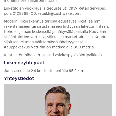
monenlaiseen liiketoimintaan.
Liiketilojen vuokraus ja tiedustelut: C&W Retail Services,
puh. 0108368400, retail.fi@cushwake.com.
Moderni liikerakennus tarjoaa edustavaa liiketilaa mm.
rakentamiseen tai sisustamiseen liittyvään liiketoimintaan.
Kohde sijaitsee keskeisellä ja näkyvällä paikalla Kouvolan
sisääntulotien varressa, vilkkaalla market-alueella. Kohde
sijaitsee Prisman välittömässä läheisyydessä ja
Kauppakeskus Veturiin on matkaa alle 800 metriä.
Kiinteistön pihalla runsaasti asiakaspysäköintipaikkoja.
Liikenneyhteydet
Juna-asemalle 2,4 km, lentokentälle 95,2 km.
Yhteystiedot