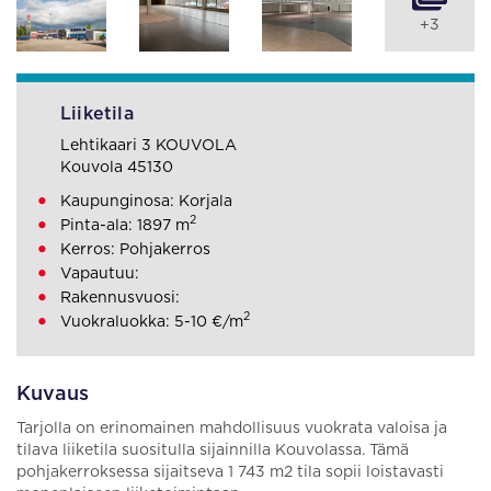
+3
Liiketila
Lehtikaari 3 KOUVOLA
Kouvola 45130
Kaupunginosa: Korjala
2
Pinta-ala: 1897 m
Kerros: Pohjakerros
Vapautuu:
Rakennusvuosi:
2
Vuokraluokka: 5-10 €/m
Kuvaus
Tarjolla on erinomainen mahdollisuus vuokrata valoisa ja
tilava liiketila suositulla sijainnilla Kouvolassa. Tämä
pohjakerroksessa sijaitseva 1 743 m2 tila sopii loistavasti