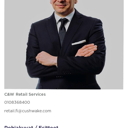
C&W Retail Services
0108368400
retail.fi@cushwake.com