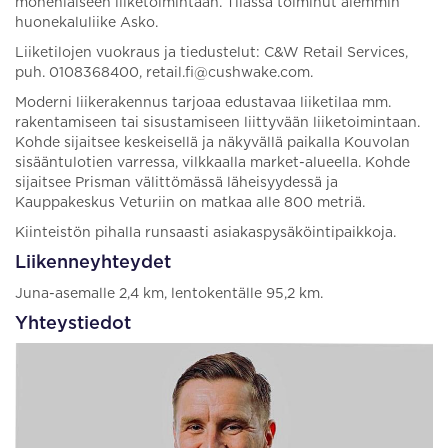
monenlaiseen liiketoimintaan. Tilassa toiminut aiemmin
huonekaluliike Asko.
Liiketilojen vuokraus ja tiedustelut: C&W Retail Services,
puh. 0108368400, retail.fi@cushwake.com.
Moderni liikerakennus tarjoaa edustavaa liiketilaa mm.
rakentamiseen tai sisustamiseen liittyvään liiketoimintaan.
Kohde sijaitsee keskeisellä ja näkyvällä paikalla Kouvolan
sisääntulotien varressa, vilkkaalla market-alueella. Kohde
sijaitsee Prisman välittömässä läheisyydessä ja
Kauppakeskus Veturiin on matkaa alle 800 metriä.
Kiinteistön pihalla runsaasti asiakaspysäköintipaikkoja.
Liikenneyhteydet
Juna-asemalle 2,4 km, lentokentälle 95,2 km.
Yhteystiedot