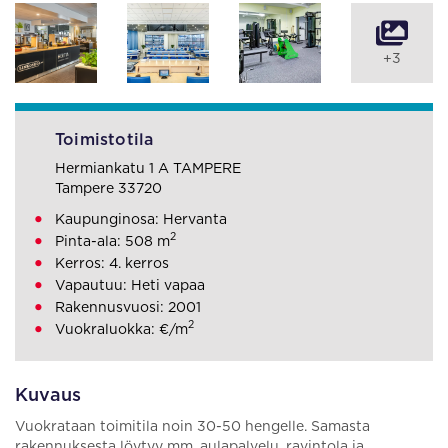
+3
Toimistotila
Hermiankatu 1 A TAMPERE
Tampere 33720
Kaupunginosa: Hervanta
2
Pinta-ala: 508 m
Kerros: 4. kerros
Vapautuu: Heti vapaa
Rakennusvuosi: 2001
2
Vuokraluokka: €/m
Kuvaus
Vuokrataan toimitila noin 30-50 hengelle. Samasta
rakennuksesta löytyy mm. aulapalvelu, ravintola ja