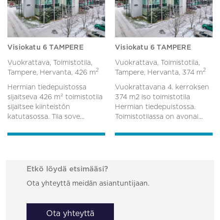
Visiokatu 6 TAMPERE
Visiokatu 6 TAMPERE
Vuokrattava, Toimistotila,
Vuokrattava, Toimistotila,
2
2
Tampere, Hervanta,
426 m
Tampere, Hervanta,
374 m
Hermian tiedepuistossa
Vuokrattavana 4. kerroksen
sijaitseva 426 m² toimistotila
374 m2 iso toimistotila
sijaitsee kiinteistön
Hermian tiedepuistossa.
katutasossa. Tila sove...
Toimistotilassa on avonai...
Etkö löydä etsimääsi?
Ota yhteyttä meidän asiantuntijaan.
Ota yhteyttä