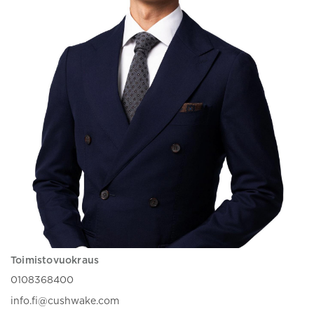
Toimistovuokraus
0108368400
info.fi@cushwake.com