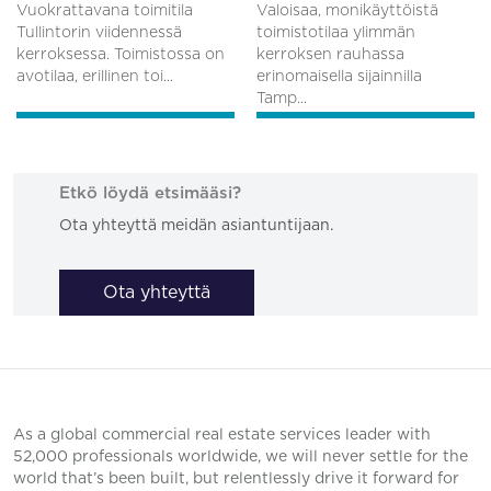
Vuokrattavana toimitila
Valoisaa, monikäyttöistä
Tullintorin viidennessä
toimistotilaa ylimmän
kerroksessa. Toimistossa on
kerroksen rauhassa
avotilaa, erillinen toi...
erinomaisella sijainnilla
Tamp...
Etkö löydä etsimääsi?
Ota yhteyttä meidän asiantuntijaan.
Ota yhteyttä
As a global commercial real estate services leader with
52,000 professionals worldwide, we will never settle for the
world that’s been built, but relentlessly drive it forward for