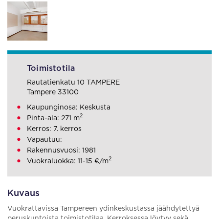
Toimistotila
Rautatienkatu 10 TAMPERE
Tampere 33100
Kaupunginosa: Keskusta
2
Pinta-ala: 271 m
Kerros: 7. kerros
Vapautuu:
Rakennusvuosi: 1981
2
Vuokraluokka: 11-15 €/m
Kuvaus
Vuokrattavissa Tampereen ydinkeskustassa jäähdytettyä
peruskuntoista toimistotilaa. Kerroksessa löytyy sekä