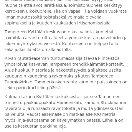
huoneita että avotilaratkaisua. Toimistohuoneet keskittyy
kerroksen ulkokuorelle. Tila on vapaa. Tila voidaan vuokrata
ilman muutostöitä toistaiseksi voimalla olevalla
sopimuksella ja kuuden kuukauden irtisanomisajalla.
Tampereen Kyttälän keskus on oikea valinta, kun etsit
toimitilaa arvostetulta alueelta ydinkeskustan palveluiden ja
liikenneyhteyksien vierestä. Kohteeseen on helppo tulla
sekä julkisilla että omalla autolla.
Aivan rautatieaseman tuntumassa sijaitsevaa kiinteistöä
ympäröivät kasvavan Tampereen trendikkäimmät korttelit.
Alue huokuu historiaa ja näköetäisyydellä sijaitsee useita
kaupungin kauneimpia rakennuksia kuten Tampereen
Tuomiokirkko. Tammerkosken ranta kauniine puistoineen on
sekin parin korttelin päässä.
Kulman takana Kyttälän keskuksesta sijaitsee Tampereen
tunnettu pääkauppakatu Hämeenkatu, samoin Stockmannin
tavaratalo ja runsaasti ravintoloita ja muita ydinkeskustan
palveluita. Rautatieasemalle on matkaa alle 100 metriä,
myös linja-autoasema on kävelymatkan päässä. Lähellä on
useita keskustan parkkihalleja.