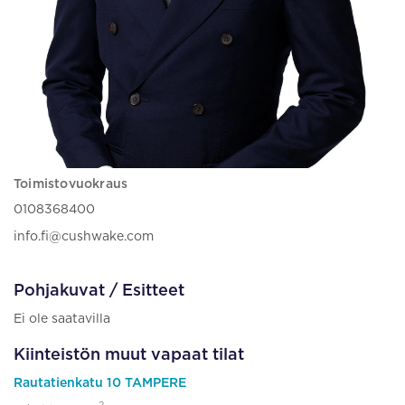
Toimistovuokraus
0108368400
info.fi@cushwake.com
Pohjakuvat / Esitteet
Ei ole saatavilla
Kiinteistön muut vapaat tilat
Rautatienkatu 10 TAMPERE