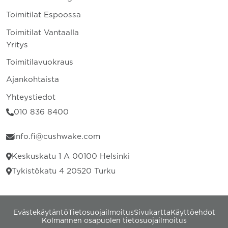
Toimitilat Espoossa
Toimitilat Vantaalla
Yritys
Toimitilavuokraus
Ajankohtaista
Yhteystiedot
010 836 8400
info.fi@cushwake.com
Keskuskatu 1 A 00100 Helsinki
Tykistökatu 4 20520 Turku
Evästekäytäntö
Tietosuojailmoitus
Sivukartta
Käyttöehdot
Kolmannen osapuolen tietosuojailmoitus