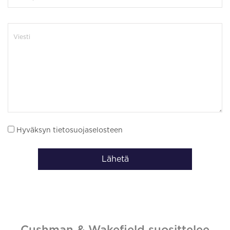
Hyväksyn tietosuojaselosteen
Lähetä
Cushman & Wakefield suosittelee