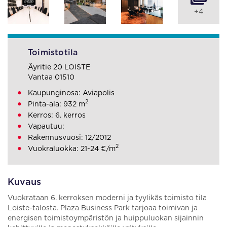
+4
Toimistotila
Äyritie 20 LOISTE
Vantaa 01510
Kaupunginosa: Aviapolis
2
Pinta-ala: 932 m
Kerros: 6. kerros
Vapautuu:
Rakennusvuosi: 12/2012
2
Vuokraluokka: 21-24 €/m
Kuvaus
Vuokrataan 6. kerroksen moderni ja tyylikäs toimisto tila
Loiste-talosta. Plaza Business Park tarjoaa toimivan ja
energisen toimistoympäristön ja huippuluokan sijainnin