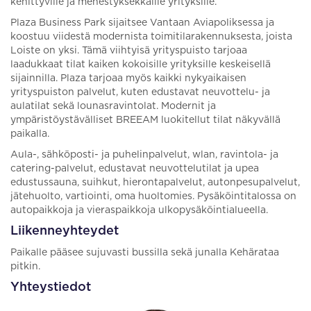
kehittyville ja menestyksekkäille yrityksille.
Plaza Business Park sijaitsee Vantaan Aviapoliksessa ja
koostuu viidestä modernista toimitilarakennuksesta, joista
Loiste on yksi. Tämä viihtyisä yrityspuisto tarjoaa
laadukkaat tilat kaiken kokoisille yrityksille keskeisellä
sijainnilla. Plaza tarjoaa myös kaikki nykyaikaisen
yrityspuiston palvelut, kuten edustavat neuvottelu- ja
aulatilat sekä lounasravintolat. Modernit ja
ympäristöystävälliset BREEAM luokitellut tilat näkyvällä
paikalla.
Aula-, sähköposti- ja puhelinpalvelut, wlan, ravintola- ja
catering-palvelut, edustavat neuvottelutilat ja upea
edustussauna, suihkut, hierontapalvelut, autonpesupalvelut,
jätehuolto, vartiointi, oma huoltomies. Pysäköintitalossa on
autopaikkoja ja vieraspaikkoja ulkopysäköintialueella.
Liikenneyhteydet
Paikalle pääsee sujuvasti bussilla sekä junalla Kehärataa
pitkin.
Yhteystiedot