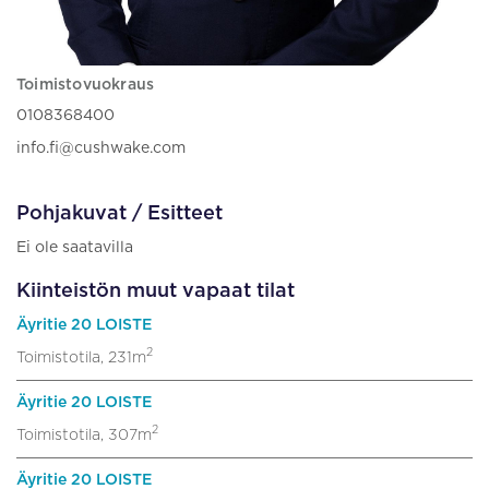
Toimistovuokraus
0108368400
info.fi@cushwake.com
Pohjakuvat / Esitteet
Ei ole saatavilla
Kiinteistön muut vapaat tilat
Äyritie 20 LOISTE
2
Toimistotila, 231m
Äyritie 20 LOISTE
2
Toimistotila, 307m
Äyritie 20 LOISTE