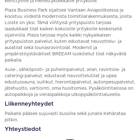
kehittyville ja menestyksekkäille yrityksille.
Plaza Business Park sijaitsee Vantaan Aviapoliksessa ja
koostuu viidestä modernista toimitilarakennuksesta, joista
Loiste on yksi. Tämä viihtyisä yrityspuisto tarjoaa
laadukkaat tilat kaiken kokoisille yrityksille keskeisellä
sijainnilla. Plaza tarjoaa myös kaikki nykyaikaisen
yrityspuiston palvelut, kuten edustavat neuvottelu- ja
aulatilat sekä lounasravintolat. Modernit ja
ympäristöystävälliset BREEAM luokitellut tilat näkyvällä
paikalla.
Aula-, sähköposti- ja puhelinpalvelut, wlan, ravintola- ja
catering-palvelut, edustavat neuvottelutilat ja upea
edustussauna, suihkut, hierontapalvelut, autonpesupalvelut,
jätehuolto, vartiointi, oma huoltomies. Pysäköintitalossa on
autopaikkoja ja vieraspaikkoja ulkopysäköintialueella.
Liikenneyhteydet
Paikalle pääsee sujuvasti bussilla sekä junalla Kehärataa
pitkin.
Yhteystiedot