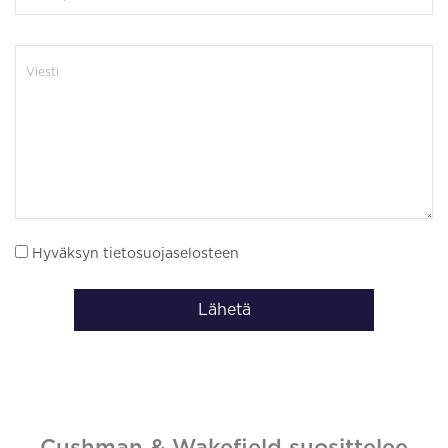
Hyväksyn tietosuojaselosteen
Lähetä
Cushman & Wakefield suosittelee