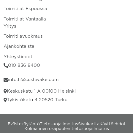
Toimitilat Espoossa
Toimitilat Vantaalla
Yritys
Toimitilavuokraus
Ajankohtaista
Yhteystiedot
010 836 8400
info.fi@cushwake.com
Keskuskatu 1 A 00100 Helsinki
Tykistökatu 4 20520 Turku
Evästekäytäntö
Tietosuojailmoitus
Sivukartta
Käyttöehdot
Kolmannen osapuolen tietosuojailmoitus