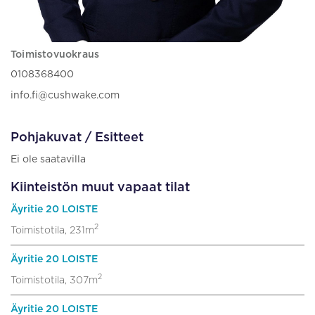
Toimistovuokraus
0108368400
info.fi@cushwake.com
Pohjakuvat / Esitteet
Ei ole saatavilla
Kiinteistön muut vapaat tilat
Äyritie 20 LOISTE
2
Toimistotila, 231m
Äyritie 20 LOISTE
2
Toimistotila, 307m
Äyritie 20 LOISTE