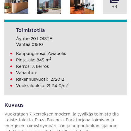
+4
Toimistotila
Äyritie 20 LOISTE
Vantaa 01510
Kaupunginosa: Aviapolis
2
Pinta-ala: 845 m
Kerros: 7. kerros
Vapautuu:
Rakennusvuosi: 12/2012
2
Vuokraluokka: 21-24 €/m
Kuvaus
Vuokrataan 7. kerroksen moderni ja tyylikäs toimisto tila
Loiste-talosta. Plaza Business Park tarjoaa toimivan ja
energisen toimistoympäristön ja huippuluokan sijainnin