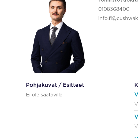
Toimistovuokra
0108368400
info.fi@cushwa
Pohjakuvat / Esitteet
K
V
Ei ole saatavilla
V
V
V