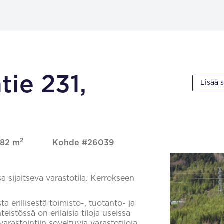
ie 231,
Lisää 
2
382 m
Kohde #26039
 sijaitseva varastotila. Kerrokseen
erillisestä toimisto-, tuotanto- ja
eistössä on erilaisia tiloja useissa
varastointiin soveltuvia varastotiloja