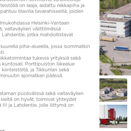
eistöllä on laaja, aidattu rekkapiha ja
apahtuu tilavilla tavarahisseillä, joiden
 solmukohdassa Helsinki-Vantaan
, valtaväylien välittömässä
a Lahdentie, jotka mahdollistavat
uurella piha-alueella, jossa isommatkin
ti.
tiikkatoimintaa tukevia yrityksiä sekä
kuntosali. Porttipuiston liikealue
iinteistöltä, ja Tikkurilan sekä
5 minuutin ajomatkan päässä.
ataman puolivälissä sekä valtaväylien
sieltä on hyvät, toimivat yhteydet
II ja Lahdentie, jolle liittymä on