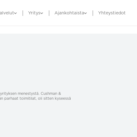
alvelut
Yritys
Ajankohtaista
Yhteystiedot
sa yrityksen menestystä. Cushman &
än parhaat toimitilat, oli sitten kyseessä