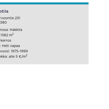
tila
voontie 231
1380
osa: Hakkila
2
: 1382 m
 kerros
 Heti vapaa
uosi: 1975-1999
2
kka: alle 5 €/m