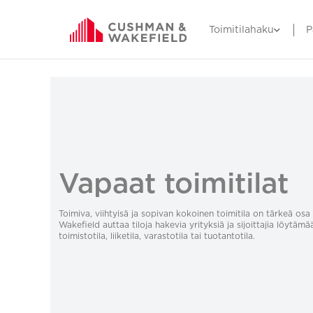
Toimitilahaku
P
Vapaat toimitilat
Toimiva, viihtyisä ja sopivan kokoinen toimitila on tärkeä o
Wakefield auttaa tiloja hakevia yrityksiä ja sijoittajia löytämä
toimistotila, liiketila, varastotila tai tuotantotila.