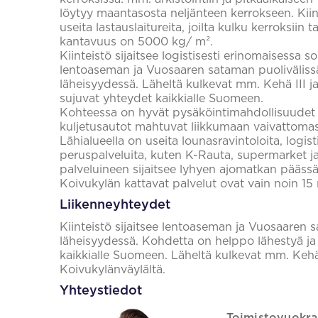
löytyy maantasosta neljänteen kerrokseen. Kiint
useita lastauslaitureita, joilta kulku kerroksiin t
kantavuus on 5000 kg/ m².
Kiinteistö sijaitsee logistisesti erinomaisessa
lentoaseman ja Vuosaaren sataman puolivälissä
läheisyydessä. Läheltä kulkevat mm. Kehä III j
sujuvat yhteydet kaikkialle Suomeen.
Kohteessa on hyvät pysäköintimahdollisuudet s
kuljetusautot mahtuvat liikkumaan vaivattomas
Lähialueella on useita lounasravintoloita, logis
peruspalveluita, kuten K-Rauta, supermarket ja 
palveluineen sijaitsee lyhyen ajomatkan päässä k
Koivukylän kattavat palvelut ovat vain noin 1
Liikenneyhteydet
Kiinteistö sijaitsee lentoaseman ja Vuosaaren s
läheisyydessä. Kohdetta on helppo lähestyä ja 
kaikkialle Suomeen. Läheltä kulkevat mm. Kehä I
Koivukylänväylältä.
Yhteystiedot