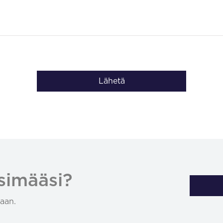
Lähetä
simääsi?
aan.