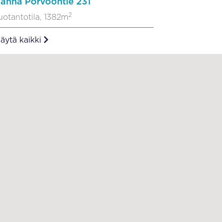
anha Porvoontie 231
2
uotantotila, 1382m
äytä kaikki