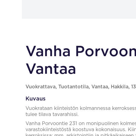
Vanha Porvoont
Vantaa
Vuokrattava, Tuotantotila, Vantaa, Hakkila, 1
Kuvaus
Vuokrataan kiinteistön kolmannessa kerroksessa
tulee tilava tavarahissi.
Vanha Porvoontie 231 on monipuolinen kolmesta 
varastokiinteistöstä koostuva kokonaisuus. Kiint
kerroksissa: mm. arkistointiin ja pitkäaikaiseen 