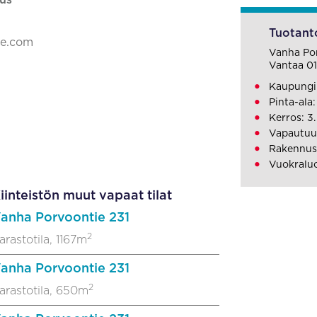
us
Tuotanto
ke.com
Vanha Por
Vantaa 0
Kaupungin
Pinta-ala
Kerros: 3.
Vapautuu:
Rakennusv
Vuokraluo
iinteistön muut vapaat tilat
anha Porvoontie 231
2
arastotila, 1167m
anha Porvoontie 231
2
arastotila, 650m