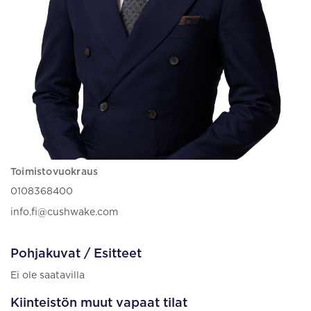
Toimistovuokraus
0108368400
info.fi@cushwake.com
Pohjakuvat / Esitteet
Ei ole saatavilla
Kiinteistön muut vapaat tilat