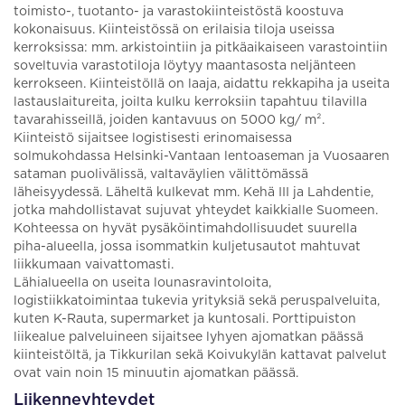
toimisto-, tuotanto- ja varastokiinteistöstä koostuva
kokonaisuus. Kiinteistössä on erilaisia tiloja useissa
kerroksissa: mm. arkistointiin ja pitkäaikaiseen varastointiin
soveltuvia varastotiloja löytyy maantasosta neljänteen
kerrokseen. Kiinteistöllä on laaja, aidattu rekkapiha ja useita
lastauslaitureita, joilta kulku kerroksiin tapahtuu tilavilla
tavarahisseillä, joiden kantavuus on 5000 kg/ m².
Kiinteistö sijaitsee logistisesti erinomaisessa
solmukohdassa Helsinki-Vantaan lentoaseman ja Vuosaaren
sataman puolivälissä, valtaväylien välittömässä
läheisyydessä. Läheltä kulkevat mm. Kehä III ja Lahdentie,
jotka mahdollistavat sujuvat yhteydet kaikkialle Suomeen.
Kohteessa on hyvät pysäköintimahdollisuudet suurella
piha-alueella, jossa isommatkin kuljetusautot mahtuvat
liikkumaan vaivattomasti.
Lähialueella on useita lounasravintoloita,
logistiikkatoimintaa tukevia yrityksiä sekä peruspalveluita,
kuten K-Rauta, supermarket ja kuntosali. Porttipuiston
liikealue palveluineen sijaitsee lyhyen ajomatkan päässä
kiinteistöltä, ja Tikkurilan sekä Koivukylän kattavat palvelut
ovat vain noin 15 minuutin ajomatkan päässä.
Liikenneyhteydet