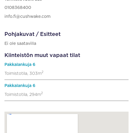
0108368400
info.fi@cushwake.com
Pohjakuvat / Esitteet
Ei ole saatavilla
Kiinteistön muut vapaat tilat
Pakkalankuja 6
2
Toimistotila, 303m
Pakkalankuja 6
2
Toimistotila, 294m