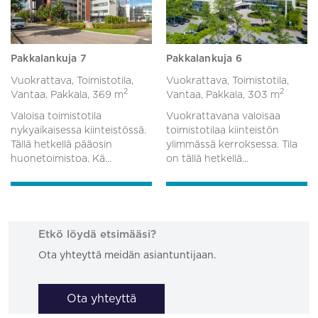
Pakkalankuja 7
Pakkalankuja 6
Vuokrattava, Toimistotila,
Vuokrattava, Toimistotila,
2
2
Vantaa, Pakkala,
369 m
Vantaa, Pakkala,
303 m
Valoisa toimistotila
Vuokrattavana valoisaa
nykyaikaisessa kiinteistössä.
toimistotilaa kiinteistön
Tällä hetkellä pääosin
ylimmässä kerroksessa. Tila
huonetoimistoa. Kä...
on tällä hetkellä...
Etkö löydä etsimääsi?
Ota yhteyttä meidän asiantuntijaan.
Ota yhteyttä