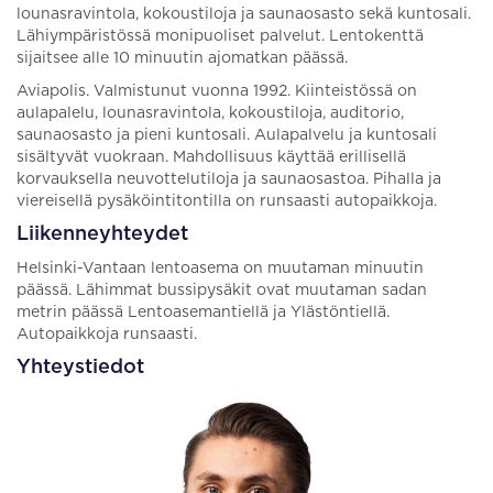
lounasravintola, kokoustiloja ja saunaosasto sekä kuntosali.
Lähiympäristössä monipuoliset palvelut. Lentokenttä
sijaitsee alle 10 minuutin ajomatkan päässä.
Aviapolis. Valmistunut vuonna 1992. Kiinteistössä on
aulapalelu, lounasravintola, kokoustiloja, auditorio,
saunaosasto ja pieni kuntosali. Aulapalvelu ja kuntosali
sisältyvät vuokraan. Mahdollisuus käyttää erillisellä
korvauksella neuvottelutiloja ja saunaosastoa. Pihalla ja
viereisellä pysäköintitontilla on runsaasti autopaikkoja.
Liikenneyhteydet
Helsinki-Vantaan lentoasema on muutaman minuutin
päässä. Lähimmat bussipysäkit ovat muutaman sadan
metrin päässä Lentoasemantiellä ja Ylästöntiellä.
Autopaikkoja runsaasti.
Yhteystiedot