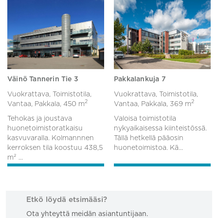
Väinö Tannerin Tie 3
Pakkalankuja 7
Vuokrattava, Toimistotila,
Vuokrattava, Toimistotila,
2
2
Vantaa, Pakkala,
450 m
Vantaa, Pakkala,
369 m
Tehokas ja joustava
Valoisa toimistotila
huonetoimistoratkaisu
nykyaikaisessa kiinteistössä.
kasvuvaralla. Kolmannnen
Tällä hetkellä pääosin
kerroksen tila koostuu 438,5
huonetoimistoa. Kä...
m² ...
Etkö löydä etsimääsi?
Ota yhteyttä meidän asiantuntijaan.