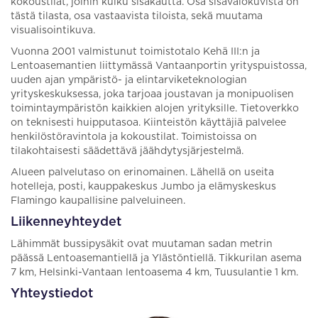
kokoustilat, joihin kulku sisäkautta. Osa sisävalokuvista on
tästä tilasta, osa vastaavista tiloista, sekä muutama
visualisointikuva.
Vuonna 2001 valmistunut toimistotalo Kehä III:n ja
Lentoasemantien liittymässä Vantaanportin yrityspuistossa,
uuden ajan ympäristö- ja elintarviketeknologian
yrityskeskuksessa, joka tarjoaa joustavan ja monipuolisen
toimintaympäristön kaikkien alojen yrityksille. Tietoverkko
on teknisesti huipputasoa. Kiinteistön käyttäjiä palvelee
henkilöstöravintola ja kokoustilat. Toimistoissa on
tilakohtaisesti säädettävä jäähdytysjärjestelmä.
Alueen palvelutaso on erinomainen. Lähellä on useita
hotelleja, posti, kauppakeskus Jumbo ja elämyskeskus
Flamingo kaupallisine palveluineen.
Liikenneyhteydet
Lähimmät bussipysäkit ovat muutaman sadan metrin
päässä Lentoasemantiellä ja Ylästöntiellä. Tikkurilan asema
7 km, Helsinki-Vantaan lentoasema 4 km, Tuusulantie 1 km.
Yhteystiedot