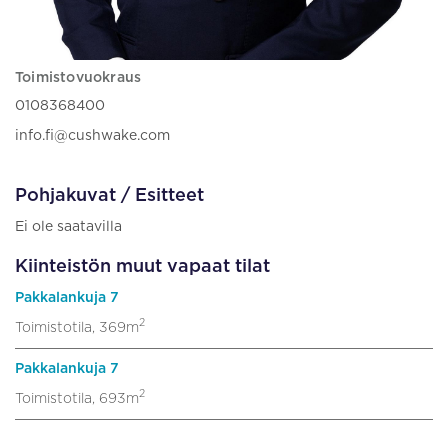
Toimistovuokraus
0108368400
info.fi@cushwake.com
Pohjakuvat / Esitteet
Ei ole saatavilla
Kiinteistön muut vapaat tilat
Pakkalankuja 7
2
Toimistotila, 369m
Pakkalankuja 7
2
Toimistotila, 693m