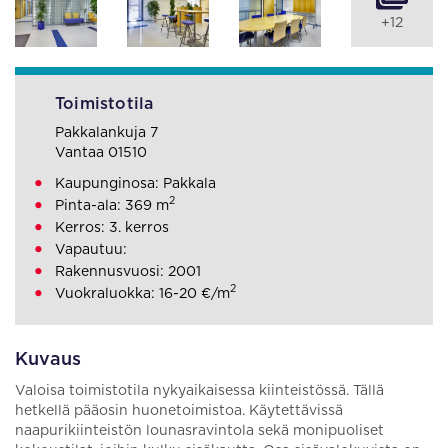
+12
Toimistotila
Pakkalankuja 7
Vantaa 01510
Kaupunginosa: Pakkala
2
Pinta-ala: 369 m
Kerros: 3. kerros
Vapautuu:
Rakennusvuosi: 2001
2
Vuokraluokka: 16-20 €/m
Kuvaus
Valoisa toimistotila nykyaikaisessa kiinteistössä. Tällä
hetkellä pääosin huonetoimistoa. Käytettävissä
naapurikiinteistön lounasravintola sekä monipuoliset