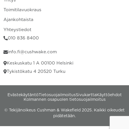
Yritys
Toimitilavuokraus
Ajankohtaista
Yhteystiedot
010 836 8400
info.fi@cushwake.com
Keskuskatu 1 A 00100 Helsinki
Tykistökatu 4 20520 Turku
Evästekäytäntö
Tietosuojailmoitus
Sivukartta
Käyttöehdot
Kolmannen osapuolen tietosuojailmoitus
© Tekijänoikeus Cushman & Wakefield 2025. Kaikki oikeudet
pidätetään.