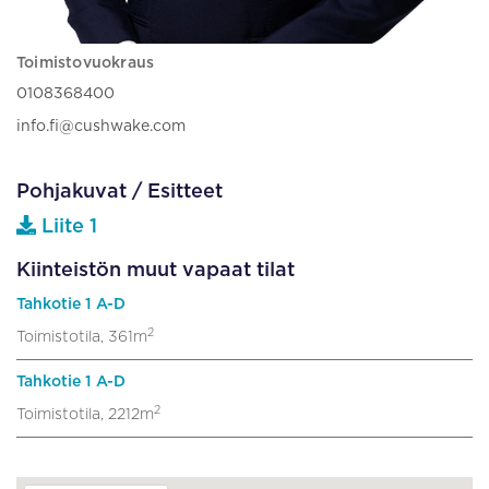
Toimistovuokraus
0108368400
info.fi@cushwake.com
Pohjakuvat / Esitteet
Liite 1
Kiinteistön muut vapaat tilat
Tahkotie 1 A-D
2
Toimistotila, 361m
Tahkotie 1 A-D
2
Toimistotila, 2212m