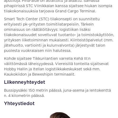
aputiloja. Piha-alue on asfaltoitu ja aidattu. Samassa
pihapiirissä STC Viinikkalan kanssa sijaitsee hiukan isompia
tilakokonaisuuksia tarjoava Grand Cargo Terminal.
Smart Tech Center (STC) tilakonsepti on suunniteltu
erityisesti pk-yritysten toimitilatarpeisiin. Tärkein
ominaisuus on räätälöitävyys: logistiikan lisäksi
tilakokonaisuudet soveltuvat tuotanto- ja toimistokäyttöön,
yrityksen liiketoiminnan mukaisesti. Kiinteistöpalvelut (mm.
jätehuolto, vartiointi ja kulunvalvonta) järjestyvät talon
puolesta vuokralaisen niin halutessa.
Kohde sijaitsee Tikkurilantien varrella Kehä III:n
välittömässä läheisyydessä. Viereisillä tonteilla sijaitsevat
Hobby Hallin ja Itellan logistiikkakeskukset sekä mm.
Kaukokiidon ja Beweshipin terminaalit.
Liikenneyhteydet
Bussipysäkki 150 metrin päässä, juna-asema ja lentokenttä
n. 4 kilometrin päässä.
Yhteystiedot