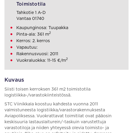
Toimistotila
Tahkotie 1 A-D
Vantaa 01740
Kaupunginosa: Tuupakka
2
Pinta-ala: 361 m
Kerros: 2. kerros
Vapautuu:
Rakennusvuosi: 2011
2
Vuokraluokka: 11-15 €/m
Kuvaus
Siisti toisen kerroksen 361 m2 toimistotila
logistiikka-/varastokiinteistössä.
STC Viinikkala koostuu kahdesta vuonna 2011
valmistuneesta logistiikka/varastorakennuksesta
Aviapoliksessa. Vuokrattavat toimitilat ovat pääosin
keskisuuria lastauslaiturein/-taskuin varustettuja
varastotiloja ja niiden yhteyessä olevia toimisto- ja