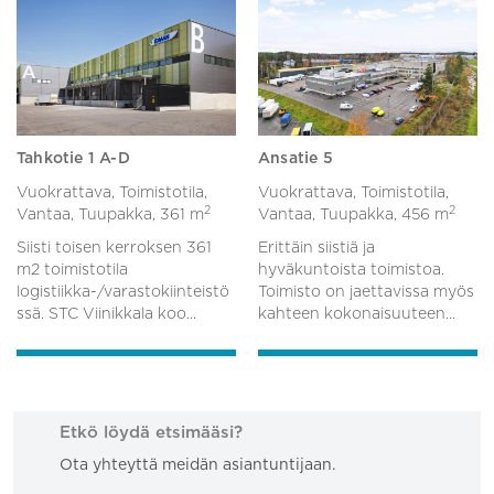
Tahkotie 1 A-D
Ansatie 5
Vuokrattava, Toimistotila,
Vuokrattava, Toimistotila,
2
2
Vantaa, Tuupakka,
361 m
Vantaa, Tuupakka,
456 m
Siisti toisen kerroksen 361
Erittäin siistiä ja
m2 toimistotila
hyväkuntoista toimistoa.
logistiikka-/varastokiinteistö
Toimisto on jaettavissa myös
ssä. STC Viinikkala koo...
kahteen kokonaisuuteen...
Etkö löydä etsimääsi?
Ota yhteyttä meidän asiantuntijaan.