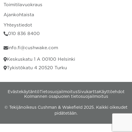
Toimitilavuokraus
Ajankohtaista
Yhteystiedot
010 836 8400
info.fi@cushwake.com
Keskuskatu 1 A 00100 Helsinki
Tykistökatu 4 20520 Turku
Evästekäytäntö
Tietosuojailmoitus
Sivukartta
Käyttöehdot
Kolmannen osapuolen tietosuojailmoitus
© Tekijänoikeus Cushman & Wakefield 2025. Kaikki oikeudet
pidätetään.