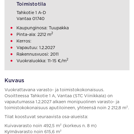
Toimistotila
Tahkotie 1 A-D
Vantaa 01740
Kaupunginosa: Tuupakka
2
Pinta-ala: 2212 m
Kerros:
Vapautuu: 1.2.2027
Rakennusvuosi: 2011
2
Vuokraluokka: 11-15 €/m
Kuvaus
Vuokrattavana varasto- ja toimistokokonaisuus.
Osoitteessa Tahkotie 1 A, Vantaa (STC Viinikkala) on
vapautumassa 1.2.2027 alkaen monipuolinen varasto- ja
toimistokokonaisuus aputiloineen, yhteensä noin 2 212,8 m².
Tilat koostuvat seuraavista osa-alueista:
Kuivavarasto noin 492,5 m² (korkeus n. 8 m)
Kylmävarasto noin 615,6 m²