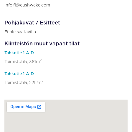
info.fi@cushwake.com
Pohjakuvat / Esitteet
Ei ole saatavilla
Kiinteistön muut vapaat tilat
Tahkotie 1 A-D
2
Toimistotila, 361m
Tahkotie 1 A-D
2
Toimistotila, 2212m