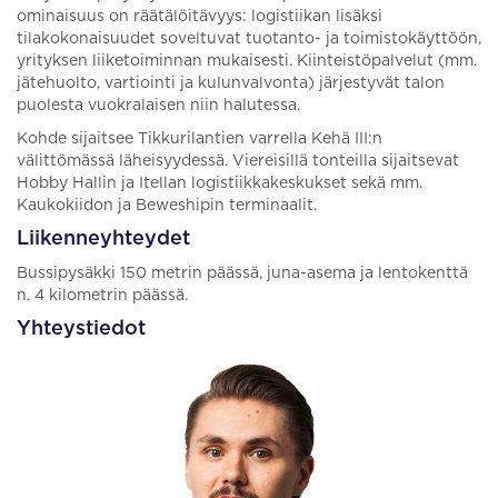
ominaisuus on räätälöitävyys: logistiikan lisäksi
tilakokonaisuudet soveltuvat tuotanto- ja toimistokäyttöön,
yrityksen liiketoiminnan mukaisesti. Kiinteistöpalvelut (mm.
jätehuolto, vartiointi ja kulunvalvonta) järjestyvät talon
puolesta vuokralaisen niin halutessa.
Kohde sijaitsee Tikkurilantien varrella Kehä III:n
välittömässä läheisyydessä. Viereisillä tonteilla sijaitsevat
Hobby Hallin ja Itellan logistiikkakeskukset sekä mm.
Kaukokiidon ja Beweshipin terminaalit.
Liikenneyhteydet
Bussipysäkki 150 metrin päässä, juna-asema ja lentokenttä
n. 4 kilometrin päässä.
Yhteystiedot