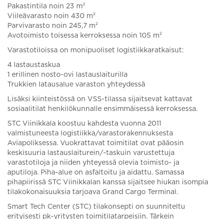
Pakastintila noin 23 m²
Viileävarasto noin 430 m²
Parvivarasto noin 245,7 m²
Avotoimisto toisessa kerroksessa noin 105 m²
Varastotiloissa on monipuoliset logistiikkaratkaisut:
4 lastaustaskua
1 erillinen nosto-ovi lastauslaiturilla
Trukkien latausalue varaston yhteydessä
Lisäksi kiinteistössä on VSS-tilassa sijaitsevat kattavat
sosiaalitilat henkilökunnalle ensimmäisessä kerroksessa.
STC Viinikkala koostuu kahdesta vuonna 2011
valmistuneesta logistiikka/varastorakennuksesta
Aviapoliksessa. Vuokrattavat toimitilat ovat pääosin
keskisuuria lastauslaiturein/-taskuin varustettuja
varastotiloja ja niiden yhteyessä olevia toimisto- ja
aputiloja. Piha-alue on asfaltoitu ja aidattu. Samassa
pihapiirissä STC Viinikkalan kanssa sijaitsee hiukan isompia
tilakokonaisuuksia tarjoava Grand Cargo Terminal.
Smart Tech Center (STC) tilakonsepti on suunniteltu
erityisesti pk-yritysten toimitilatarpeisiin. Tärkein