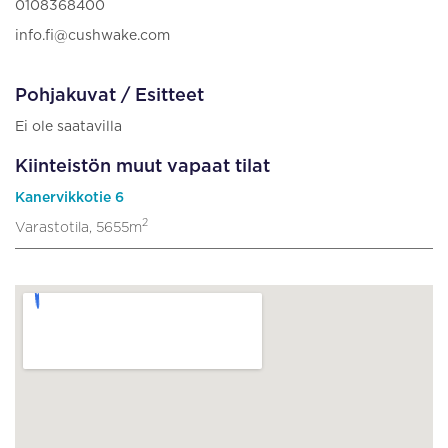
0108368400
info.fi@cushwake.com
Pohjakuvat / Esitteet
Ei ole saatavilla
Kiinteistön muut vapaat tilat
Kanervikkotie 6
2
Varastotila, 5655m