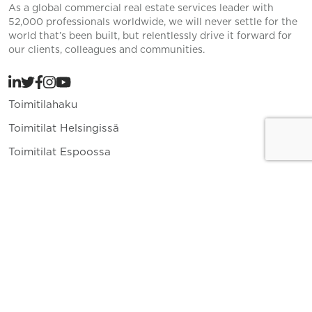
As a global commercial real estate services leader with
52,000 professionals worldwide, we will never settle for the
world that’s been built, but relentlessly drive it forward for
our clients, colleagues and communities.
Toimitilahaku
Toimitilat Helsingissä
Toimitilat Espoossa
Toimitilat Vantaalla
Yritys
Toimitilavuokraus
Ajankohtaista
Yhteystiedot
010 836 8400