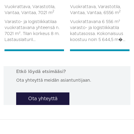
Vuokrattava, Varastotila,
Vuokrattava, Varastotila,
2
2
Vantaa, Vantaa,
7021 m
Vantaa, Vantaa,
6556 m
Varasto- ja logistiikkatilaa
Vuokrattavana 6 556 m²
vuokrattavana yhteensä n.
varasto- ja logistiikkatila
7021 m². Tilan korkeus 8 m.
katutasossa. Kokonaisuus
Lastauslaituril...
koostuu noin 5 644,5 m�...
Etkö löydä etsimääsi?
Ota yhteyttä meidän asiantuntijaan.
Ota yhteyttä