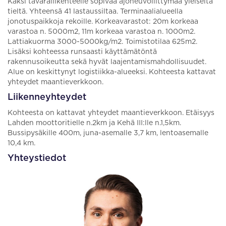
Kaksi tavaraliikenteelle sopivaa ajoneuvoliittymää yleiseltä
tieltä. Yhteensä 41 lastaussiltaa. Terminaalialueella
jonotuspaikkoja rekoille. Korkeavarastot: 20m korkeaa
varastoa n. 5000m2, 11m korkeaa varastoa n. 1000m2.
Lattiakuorma 3000-5000kg/m2. Toimistotilaa 625m2.
Lisäksi kohteessa runsaasti käyttämätöntä
rakennusoikeutta sekä hyvät laajentamismahdollisuudet.
Alue on keskittynyt logistiikka-alueeksi. Kohteesta kattavat
yhteydet maantieverkkoon.
Liikenneyhteydet
Kohteesta on kattavat yhteydet maantieverkkoon. Etäisyys
Lahden moottoritielle n.2km ja Kehä III:lle n.1,5km.
Bussipysäkille 400m, juna-asemalle 3,7 km, lentoasemalle
10,4 km.
Yhteystiedot