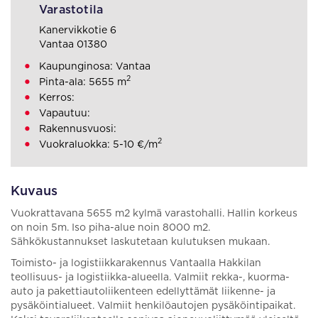
Varastotila
Kanervikkotie 6
Vantaa 01380
Kaupunginosa: Vantaa
2
Pinta-ala: 5655 m
Kerros:
Vapautuu:
Rakennusvuosi:
2
Vuokraluokka: 5-10 €/m
Kuvaus
Vuokrattavana 5655 m2 kylmä varastohalli. Hallin korkeus
on noin 5m. Iso piha-alue noin 8000 m2.
Sähkökustannukset laskutetaan kulutuksen mukaan.
Toimisto- ja logistiikkarakennus Vantaalla Hakkilan
teollisuus- ja logistiikka-alueella. Valmiit rekka-, kuorma-
auto ja pakettiautoliikenteen edellyttämät liikenne- ja
pysäköintialueet. Valmiit henkilöautojen pysäköintipaikat.