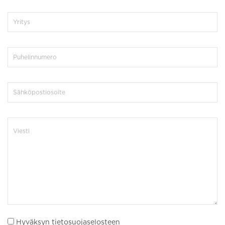
Hyväksyn tietosuojaselosteen