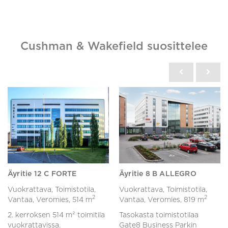
Cushman & Wakefield suosittelee
Äyritie 12 C FORTE
Äyritie 8 B ALLEGRO
Vuokrattava, Toimistotila,
Vuokrattava, Toimistotila,
2
2
Vantaa, Veromies,
514 m
Vantaa, Veromies,
819 m
2. kerroksen 514 m² toimitila
Tasokasta toimistotilaa
vuokrattavissa.
Gate8 Business Parkin