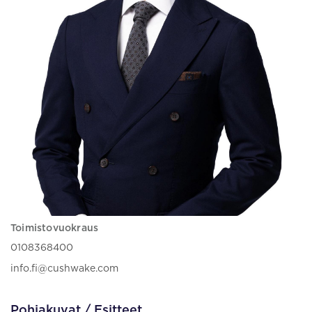
Toimistovuokraus
0108368400
info.fi@cushwake.com
Pohjakuvat / Esitteet