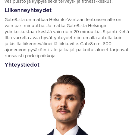
vesipuisto ja kylpylä sekä terveys- ja fitness-keskus.
Liikenneyhteydet
Gate8:sta on matkaa Helsinki-Vantaan lentoasemalle on
vain pari minuuttia. Ja matka Gate8:sta Helsingin
ydinkeskustaan kestää vain noin 20 minuuttia. Sijainti Kehä
III:n varrella avaa hyvät yhteydet niin omalla autolla kuin
julkisilla liikennevälineillä liikkuville. Gate8:n n. 600
ajoneuvon pysäköintitalo ja laajat paikoitusalueet tarjoavat
runsaasti parkkipaikkoja.
Yhteystiedot