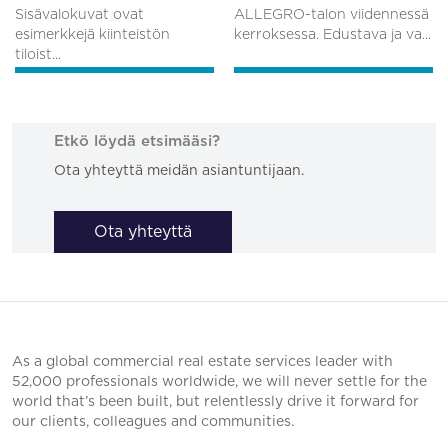
Sisävalokuvat ovat
ALLEGRO-talon viidennessä
esimerkkejä kiinteistön
kerroksessa. Edustava ja va...
tiloist...
Etkö löydä etsimääsi?
Ota yhteyttä meidän asiantuntijaan.
Ota yhteyttä
As a global commercial real estate services leader with
52,000 professionals worldwide, we will never settle for the
world that’s been built, but relentlessly drive it forward for
our clients, colleagues and communities.