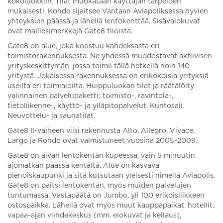
kokoluokkiin. Tilat muokataan käyttäjän tarpeiden
mukaisesti. Kohde sijaitsee Vantaan Aviapoliksessa hyvien
yhteyksien päässä ja lähellä lentokenttää. Sisävalokuvat
ovat malliesimerkkejä Gate8 tiloista.
Gate8 on alue, joka koostuu kahdeksasta eri
toimistorakennuksesta. Ne yhdessä muodostavat aktiivisen
yrityskeskittymän, jossa toimii tällä hetkellä noin 140
yritystä. Jokaisessa rakennuksessa on erikokoisia yrityksiä
useilta eri toimialoilta. Huippuluokan tilat ja räätälöity
valinnainen palvelupaketti; toimisto-, ravintola-,
tietoliikenne-, käyttö- ja ylläpitopalvelut. Kuntosali.
Neuvottelu- ja saunatilat.
Gate8 II-vaiheen viisi rakennusta Alto, Allegro, Vivace,
Largo ja Rondo ovat valmistuneet vuosina 2005-2009.
Gate8 on aivan lentokentän kupeessa, vain 5 minuutin
ajomatkan päässä kentältä. Alue on kasvava
pienoiskaupunki ja sitä kutsutaan yleisesti nimellä Aviapolis.
Gate8 on paitsi lentokentän, myös muiden palvelujen
tuntumassa. Vastapäätä on Jumbo, yli 100 erikoisliikkeen
ostospaikka. Lähellä ovat myös muut kauppapaikat, hotellit,
vapaa-ajan viihdekeskus (mm. elokuvat ja keilaus),