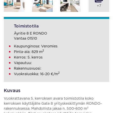
+7
Toimistotila
Äyritie 8 E RONDO
Vantaa 01510
Kaupunginosa: Veromies
2
Pinta-ala: 829 m
Kerros: 5. kerros
Vapautuu:
Rakennusvuosi:
2
Vuokraluokka: 16-20 €/m
Kuvaus
Vuokrattavana 5. kerroksen avara toimistotila koko
kerroksen käyttäjälle Gate 8 yrityskeskittymän RONDO-
rakennuksessa. Mahdollista jakaa n. 500-600 m²