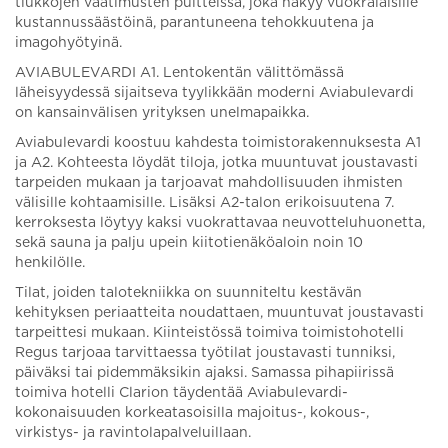
tiukkojen vaatimusten puitteissa, joka näkyy vuokralaisille
kustannussäästöinä, parantuneena tehokkuutena ja
imagohyötyinä.
AVIABULEVARDI A1. Lentokentän välittömässä
läheisyydessä sijaitseva tyylikkään moderni Aviabulevardi
on kansainvälisen yrityksen unelmapaikka.
Aviabulevardi koostuu kahdesta toimistorakennuksesta A1
ja A2. Kohteesta löydät tiloja, jotka muuntuvat joustavasti
tarpeiden mukaan ja tarjoavat mahdollisuuden ihmisten
välisille kohtaamisille. Lisäksi A2-talon erikoisuutena 7.
kerroksesta löytyy kaksi vuokrattavaa neuvotteluhuonetta,
sekä sauna ja palju upein kiitotienäköaloin noin 10
henkilölle.
Tilat, joiden talotekniikka on suunniteltu kestävän
kehityksen periaatteita noudattaen, muuntuvat joustavasti
tarpeittesi mukaan. Kiinteistössä toimiva toimistohotelli
Regus tarjoaa tarvittaessa työtilat joustavasti tunniksi,
päiväksi tai pidemmäksikin ajaksi. Samassa pihapiirissä
toimiva hotelli Clarion täydentää Aviabulevardi-
kokonaisuuden korkeatasoisilla majoitus-, kokous-,
virkistys- ja ravintolapalveluillaan.