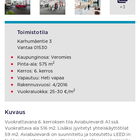
+3
Toimistotila
Karhumäentie 3
Vantaa 01530
Kaupunginosa: Veromies
2
Pinta-ala: 575 m
Kerros: 6. kerros
Vapautuu: Heti vapaa
Rakennusvuosi: 4/2016
2
Vuokraluokka: 25-30 €/m
Kuvaus
Vuokrattavana 6. kerroksen tila Aviabulevardi A1:ssä.
Vuokrattava ala 516 m2. Lisäksi jyvitetyt yhteiskäyttötilat
59 m2. Aviabulevardi on suunniteltu ja toteutettu LEED:in