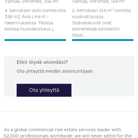
2
2
Vantaa, Veromies,
356 m
Vantaa, Veromies,
514 m
4. kerroksen siisti toimistotila
2. kerroksen 514 m² toimitila
356 m2 Avia Line III -
vuokrattavissa.
rakennuksessa. Tiloissa
Sisävalokuvat ovat
korkea huonekorkeus j...
esimerkkejä kiinteistön
tiloist...
Etkö löydä etsimääsi?
Ota yhteyttä meidän asiantuntijaan.
Ota yhteyttä
As a global commercial real estate services leader with
52,000 professionals worldwide, we will never settle for the