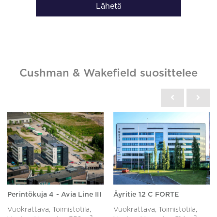
Lähetä
Cushman & Wakefield suosittelee
Perintökuja 4 - Avia Line III
Äyritie 12 C FORTE
Vuokrattava, Toimistotila,
Vuokrattava, Toimistotila,