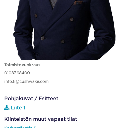
Toimistovuokraus
0108368400
info.fi@cushwake.com
Pohjakuvat / Esitteet
Liite 1
Kiinteistön muut vapaat tilat