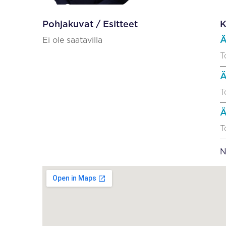
Pohjakuvat / Esitteet
K
Ä
Ei ole saatavilla
T
Ä
T
Ä
T
N