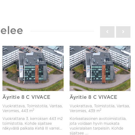
elee
Äyritie 8 C VIVACE
Äyritie 8 C VIVACE
Vuokrattava, Toimistotila, Vantaa,
Vuokrattava, Toimistotila, Vantaa,
2
2
Veromies,
443 m
Veromies,
439 m
Vuokrattana 3. kerroksen 443 m2
Korkeatasoinen avotoimistotila,
toimistotila. Kohde sijaitsee
jota voidaan hyvin muokata
näkyvällä paikalla Kehä III varrel...
vuokralaisen tarpeisiin. Kohde
sijaitsee ...