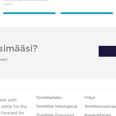
toimis...
simääsi?
aan.
Toimitilahaku
Yritys
ader with
settle for the
Toimitilat Helsingissä
Toimitilavuokra
t forward for
Toimitilat Espoossa
Ajankohtaista