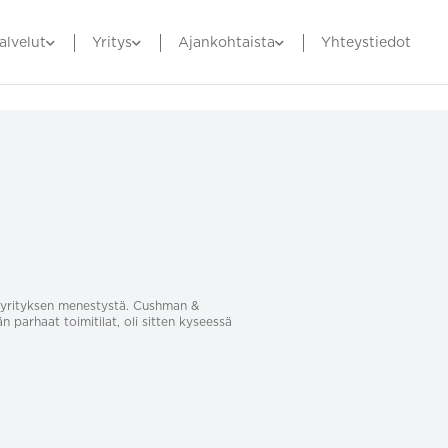
alvelut
Yritys
Ajankohtaista
Yhteystiedot
sa yrityksen menestystä. Cushman &
än parhaat toimitilat, oli sitten kyseessä