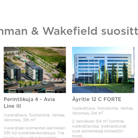
hman & Wakefield suositt
Perintökuja 4 - Avia
Äyritie 12 C FORTE
Line III
Vuokrattava, Toimistotila, Vantaa,
2
Veromies,
514 m
Vuokrattava, Toimistotila, Vantaa,
2
Veromies,
335 m
2. kerroksen 514 m² toimitila
vuokrattavissa. Sisävalokuvat
Vuokrataan kolmannen kerroksen
ovat esimerkkejä kiinteistön
335 m2 toimitilakokonaisuus. Tila
tiloist...
koostuu neuvotteluhuoneista,