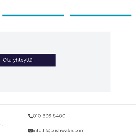
Ota yhteyttä
010 836 8400
us
info.fi@cushwake.com