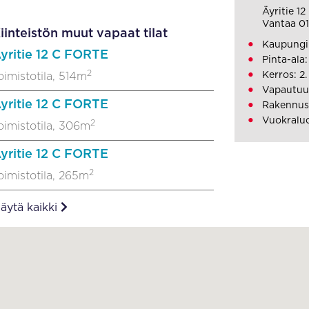
Äyritie 1
Vantaa 0
iinteistön muut vapaat tilat
Kaupungi
yritie 12 C FORTE
Pinta-ala
2
Kerros: 2.
oimistotila, 514m
Vapautuu
yritie 12 C FORTE
Rakennus
Vuokraluo
2
oimistotila, 306m
yritie 12 C FORTE
2
oimistotila, 265m
äytä kaikki