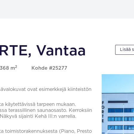
ORTE, Vantaa
Lisää 
2
, 368 m
Kohde #25277
sävalokuvat ovat esimerkkejä kiinteistön
nta käytettävissä tarpeen mukaan.
a terassillinen saunaosasto. Kerroksiin
kyvä sijainti Kehä III:n varrella.
a toimistorakennuksesta (Piano, Presto