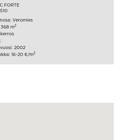
2 C FORTE
1510
nosa: Veromies
2
: 368 m
 kerros
:
vuosi: 2002
2
kka: 16-20 €/m