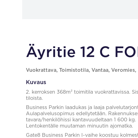
Äyritie 12 C F
Vuokrattava, Toimistotila, Vantaa, Veromies
Kuvaus
2. kerroksen 368m² toimitila vuokrattavissa. Si
tiloista.
Business Parkin laadukas ja laaja palvelutarjo
Aulapalvelusopimus edellytetään. Rakennuksess
tavara/henkilöhissi kantavuudeltaan 1 600 kg. Nä
Lentokentälle muutaman minuutin ajomatka.
Gate8 Business Parkin I-vaihe koostuu kolmest