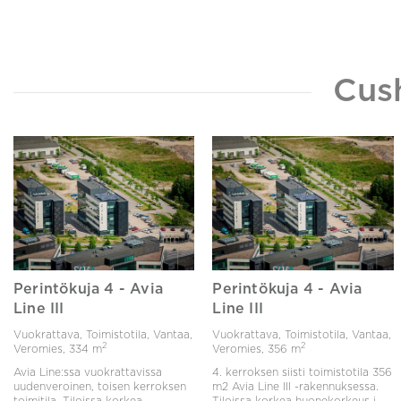
Cus
Perintökuja 4 - Avia
Perintökuja 4 - Avia
Line III
Line III
Vuokrattava, Toimistotila, Vantaa,
Vuokrattava, Toimistotila, Vantaa,
2
2
Veromies,
334 m
Veromies,
356 m
Avia Line:ssa vuokrattavissa
4. kerroksen siisti toimistotila 356
uudenveroinen, toisen kerroksen
m2 Avia Line III -rakennuksessa.
toimitila. Tiloissa korkea
Tiloissa korkea huonekorkeus j...