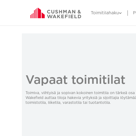
Toimitilahaku
P
Vapaat toimitilat
Toimiva, viihtyisä ja sopivan kokoinen toimitila on tärkeä o
Wakefield auttaa tiloja hakevia yrityksiä ja sijoittajia löytämä
toimistotila, liiketila, varastotila tai tuotantotila.