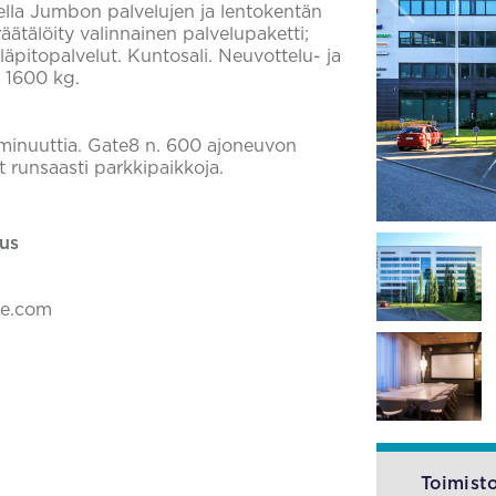
rella Jumbon palvelujen ja lentokentän
räätälöity valinnainen palvelupaketti;
ylläpitopalvelut. Kuntosali. Neuvottelu- ja
s 1600 kg.
 minuuttia. Gate8 n. 600 ajoneuvon
at runsaasti parkkipaikkoja.
us
ke.com
Toimisto