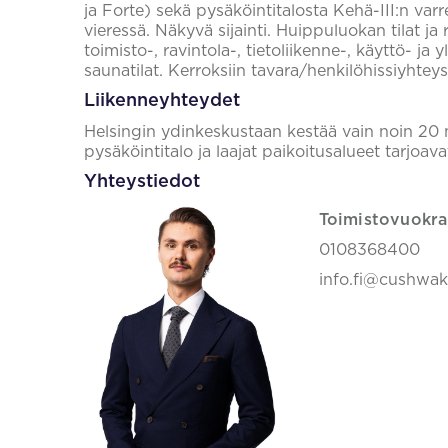
ja Forte) sekä pysäköintitalosta Kehä-III:n var
vieressä. Näkyvä sijainti. Huippuluokan tilat ja 
toimisto-, ravintola-, tietoliikenne-, käyttö- ja 
saunatilat. Kerroksiin tavara/henkilöhissiyhtey
Liikenneyhteydet
Helsingin ydinkeskustaan kestää vain noin 20
pysäköintitalo ja laajat paikoitusalueet tarjoav
Yhteystiedot
Toimistovuokra
0108368400
info.fi@cushwa