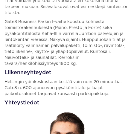
Tilat voidaan yhdistää tai vuokrata eri kokoisina tiloina
tarpeen mukaan. Sisävalokuvat ovat esimerkkejä kiinteistön
tiloista.
Gate8 Business Parkin I-vaihe koostuu kolmesta
toimistorakennuksesta (Piano, Presto ja Forte) sekä
pysäköintitalosta Kehä-III:n varrella Jumbon palvelujen ja
lentokentän vieressä. Näkyvä sijainti. Huippuluokan tilat ja
räätälöity valinnainen palvelupaketti; toimisto-, ravintola-,
tietoliikenne-, käyttö- ja ylläpitopalvelut. Kuntosali.
Neuvottelu- ja saunatilat. Kerroksiin
tavara/henkilöhissiyhteys 1600 kg.
Liikenneyhteydet
Helsingin ydinkeskustaan kestää vain noin 20 minuuttia.
Gate8 n. 600 ajoneuvon pysäköintitalo ja laajat
paikoitusalueet tarjoavat runsaasti parkkipaikkoja.
Yhteystiedot