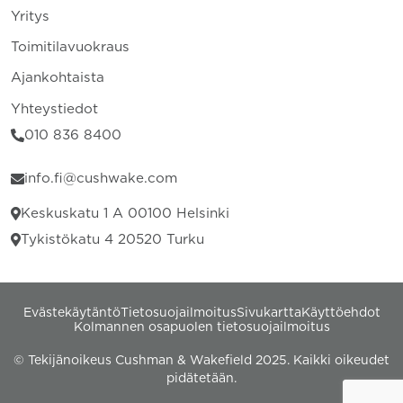
Yritys
Toimitilavuokraus
Ajankohtaista
Yhteystiedot
010 836 8400
info.fi@cushwake.com
Keskuskatu 1 A 00100 Helsinki
Tykistökatu 4 20520 Turku
Evästekäytäntö
Tietosuojailmoitus
Sivukartta
Käyttöehdot
Kolmannen osapuolen tietosuojailmoitus
© Tekijänoikeus Cushman & Wakefield 2025. Kaikki oikeudet
pidätetään.