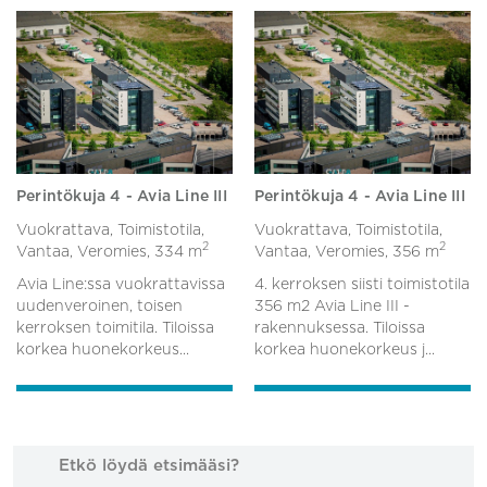
Perintökuja 4 - Avia Line III
Perintökuja 4 - Avia Line III
Vuokrattava, Toimistotila,
Vuokrattava, Toimistotila,
2
2
Vantaa, Veromies,
334 m
Vantaa, Veromies,
356 m
Avia Line:ssa vuokrattavissa
4. kerroksen siisti toimistotila
uudenveroinen, toisen
356 m2 Avia Line III -
kerroksen toimitila. Tiloissa
rakennuksessa. Tiloissa
korkea huonekorkeus...
korkea huonekorkeus j...
Etkö löydä etsimääsi?