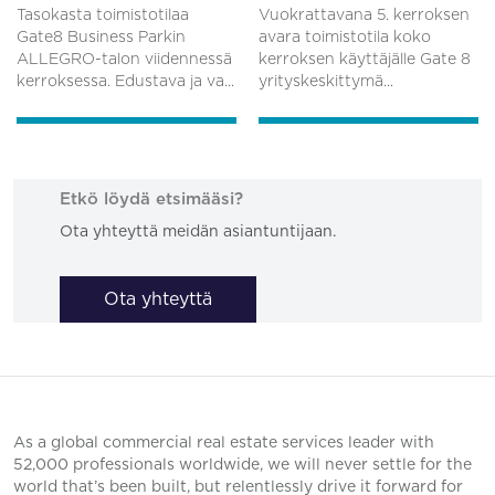
Tasokasta toimistotilaa
Vuokrattavana 5. kerroksen
Gate8 Business Parkin
avara toimistotila koko
ALLEGRO-talon viidennessä
kerroksen käyttäjälle Gate 8
kerroksessa. Edustava ja va...
yrityskeskittymä...
Etkö löydä etsimääsi?
Ota yhteyttä meidän asiantuntijaan.
Ota yhteyttä
As a global commercial real estate services leader with
52,000 professionals worldwide, we will never settle for the
world that’s been built, but relentlessly drive it forward for