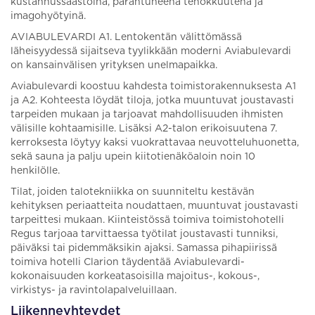
kustannussäästöinä, parantuneena tehokkuutena ja
imagohyötyinä.
AVIABULEVARDI A1. Lentokentän välittömässä
läheisyydessä sijaitseva tyylikkään moderni Aviabulevardi
on kansainvälisen yrityksen unelmapaikka.
Aviabulevardi koostuu kahdesta toimistorakennuksesta A1
ja A2. Kohteesta löydät tiloja, jotka muuntuvat joustavasti
tarpeiden mukaan ja tarjoavat mahdollisuuden ihmisten
välisille kohtaamisille. Lisäksi A2-talon erikoisuutena 7.
kerroksesta löytyy kaksi vuokrattavaa neuvotteluhuonetta,
sekä sauna ja palju upein kiitotienäköaloin noin 10
henkilölle.
Tilat, joiden talotekniikka on suunniteltu kestävän
kehityksen periaatteita noudattaen, muuntuvat joustavasti
tarpeittesi mukaan. Kiinteistössä toimiva toimistohotelli
Regus tarjoaa tarvittaessa työtilat joustavasti tunniksi,
päiväksi tai pidemmäksikin ajaksi. Samassa pihapiirissä
toimiva hotelli Clarion täydentää Aviabulevardi-
kokonaisuuden korkeatasoisilla majoitus-, kokous-,
virkistys- ja ravintolapalveluillaan.
Liikenneyhteydet