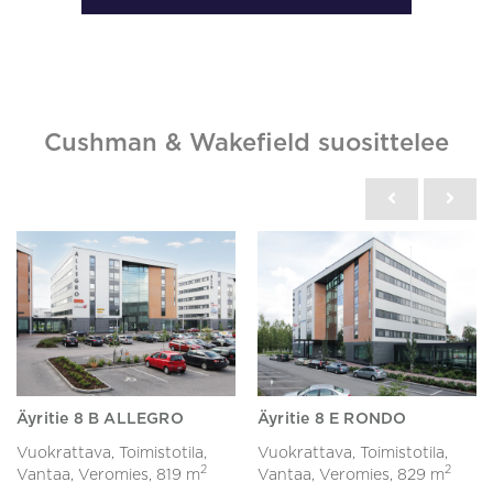
Cushman & Wakefield suosittelee
Äyritie 8 B ALLEGRO
Äyritie 8 E RONDO
Vuokrattava, Toimistotila,
Vuokrattava, Toimistotila,
2
2
Vantaa, Veromies,
819 m
Vantaa, Veromies,
829 m