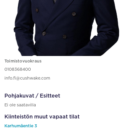
Toimistovuokraus
0108368400
info.fi@cushwake.com
Pohjakuvat / Esitteet
Ei ole saatavilla
Kiinteistön muut vapaat tilat
Karhumäentie 3