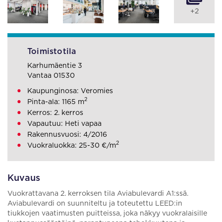
+2
Toimistotila
Karhumäentie 3
Vantaa 01530
Kaupunginosa: Veromies
2
Pinta-ala: 1165 m
Kerros: 2. kerros
Vapautuu: Heti vapaa
Rakennusvuosi: 4/2016
2
Vuokraluokka: 25-30 €/m
Kuvaus
Vuokrattavana 2. kerroksen tila Aviabulevardi A1:ssä.
Aviabulevardi on suunniteltu ja toteutettu LEED:in
tiukkojen vaatimusten puitteissa, joka näkyy vuokralaisille