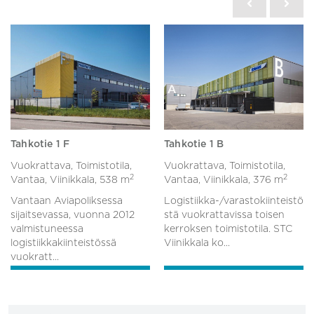
Tahkotie 1 F
Tahkotie 1 B
Vuokrattava, Toimistotila,
Vuokrattava, Toimistotila,
2
2
Vantaa, Viinikkala,
538 m
Vantaa, Viinikkala,
376 m
Vantaan Aviapoliksessa
Logistiikka-/varastokiinteistö
sijaitsevassa, vuonna 2012
stä vuokrattavissa toisen
valmistuneessa
kerroksen toimistotila. STC
logistiikkakiinteistössä
Viinikkala ko...
vuokratt...