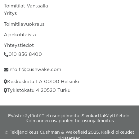
Toimitilat Vantaalla
Yritys
Toimitilavuokraus
Ajankohtaista
Yhteystiedot
010 836 8400
info.fi@cushwake.com
Keskuskatu 1 A 00100 Helsinki
Tykistökatu 4 20520 Turku
Evästekäytäntö
Tietosuojailmoitus
Sivukartta
Käyttöehdot
Kolmannen osapuolen tietosuojailmoitus
© Tekijänoikeus Cushman & Wakefield 2025. Kaikki oikeudet
pidätetään.