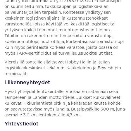
joiden yhteispinta-ala on yli 12 000 m2. GCT -tilakonsepti
on suunniteltu mm. tukkukaupan ja logistiikka-alan
palveluntarjoajien tarpeisiin. Kohteessa yhdistyy sen
keskeinen logistinen sijainti ja kustannustehokkaat
varastoneliöt, joissa käyttäjä voi keskittää logistiset tai
yrityksen kaikki toiminnot muuntojoustaviin tiloihin.
Tiloihin on rakennettu niin temperoituja varastotiloja,
koeleipomotiloja, huoltotiloja, korkeatasoisia toimistotiloja
kuin myös perinteistä korkeaa varastoa, joista osassa on
myös TAPA-sertifioidut eli turvallisuusluokitellut tilat.
Viereisillä tonteilla sijaitsevat Hobby Hallin ja Itellan
logistiikkakeskukset sekä mm. Kaukokiidon ja Beweshipin
terminaalit.
Liikenneyhteydet
Hyvät yhteydet lentokentälle, Vuosaaren satamaan sekä
Tampereen ja Lahden mottoritielle. Julkiset kulkuvälineet
kulkevat Tikkurilantietä pitkin ja kehäradan kautta kohde
on saavutettavissa myös junalla. Bussipysäkille 300 m, juna-
asemalle 3,6 km, lentokentälle 4,7 km.
Yhteystiedot