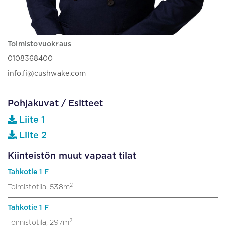
Toimistovuokraus
0108368400
info.fi@cushwake.com
Pohjakuvat / Esitteet
Liite 1
Liite 2
Kiinteistön muut vapaat tilat
Tahkotie 1 F
2
Toimistotila, 538m
Tahkotie 1 F
2
Toimistotila, 297m