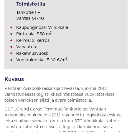
Toimistotila
Tahkotie 1 F
Vantaa 01740
Kaupunginosa: Viinikkala
2
Pinta-ala: 538 m
Kerros: 2. kerros
Vapautuu:
Rakennusvuosi:
2
Vuokraluokka: 5-10 €/m
Kuvaus
Vantaan Aviapoliksessa sijaitsevassa, vuonna 2012
valmistuneessa logistiikkakiinteistössä vuokrattavissa
toisen kerroksen siisti ja avara toimistotila.
GCT (Grand Cargo Terminal) Tahkotie on Vantaan
Aviapoliksen alueelle v.2012 rakennettu logistiikkakeskus,
joka sijaitsee samalla tontilla kuin STC Viinikkala. Kohde
koostuu kahdesta erillisestä logistiikkarakennuksesta,