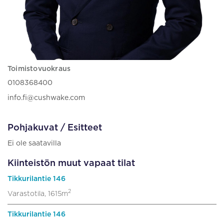
Toimistovuokraus
0108368400
info.fi@cushwake.com
Pohjakuvat / Esitteet
Ei ole saatavilla
Kiinteistön muut vapaat tilat
Tikkurilantie 146
2
Varastotila, 1615m
Tikkurilantie 146