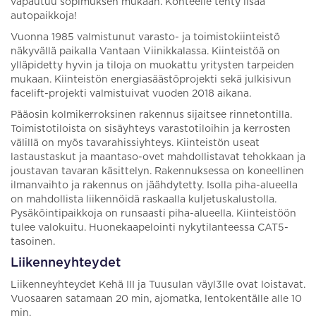
vapautuu sopimuksen mukaan. Kohteelle tehty lisää
autopaikkoja!
Vuonna 1985 valmistunut varasto- ja toimistokiinteistö
näkyvällä paikalla Vantaan Viinikkalassa. Kiinteistöä on
ylläpidetty hyvin ja tiloja on muokattu yritysten tarpeiden
mukaan. Kiinteistön energiasäästöprojekti sekä julkisivun
facelift-projekti valmistuivat vuoden 2018 aikana.
Pääosin kolmikerroksinen rakennus sijaitsee rinnetontilla.
Toimistotiloista on sisäyhteys varastotiloihin ja kerrosten
välillä on myös tavarahissiyhteys. Kiinteistön useat
lastaustaskut ja maantaso-ovet mahdollistavat tehokkaan ja
joustavan tavaran käsittelyn. Rakennuksessa on koneellinen
ilmanvaihto ja rakennus on jäähdytetty. Isolla piha-alueella
on mahdollista liikennöidä raskaalla kuljetuskalustolla.
Pysäköintipaikkoja on runsaasti piha-alueella. Kiinteistöön
tulee valokuitu. Huonekaapelointi nykytilanteessa CAT5-
tasoinen.
Liikenneyhteydet
Liikenneyhteydet Kehä III ja Tuusulan väyl3lle ovat loistavat.
Vuosaaren satamaan 20 min, ajomatka, lentokentälle alle 10
min.