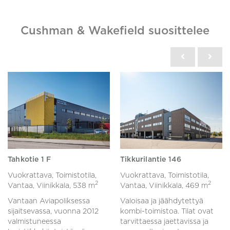
Cushman & Wakefield suosittelee
Tahkotie 1 F
Tikkurilantie 146
Vuokrattava, Toimistotila,
Vuokrattava, Toimistotila,
2
2
Vantaa, Viinikkala,
538 m
Vantaa, Viinikkala,
469 m
Vantaan Aviapoliksessa
Valoisaa ja jäähdytettyä
sijaitsevassa, vuonna 2012
kombi-toimistoa. Tilat ovat
valmistuneessa
tarvittaessa jaettavissa ja