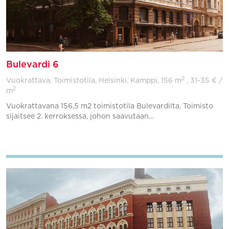
Bulevardi 6
2
Vuokrattava, Toimistotila, Helsinki, Kamppi,
156 m
, 31-35 € /
2
m
Vuokrattavana 156,5 m2 toimistotila Bulevardilta. Toimisto
sijaitsee 2. kerroksessa, johon saavutaan...
Lisää suosikkeihin