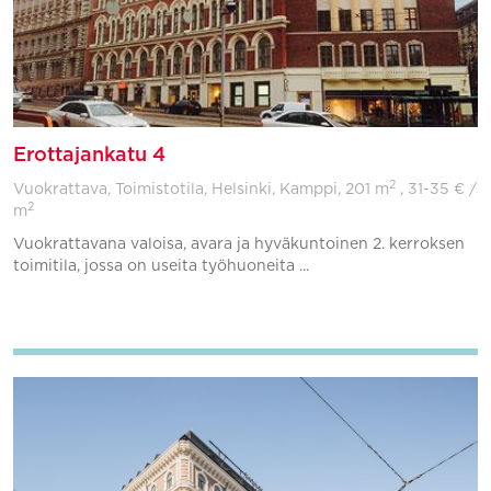
Erottajankatu 4
2
Vuokrattava, Toimistotila, Helsinki, Kamppi,
201 m
, 31-35 € /
2
m
Vuokrattavana valoisa, avara ja hyväkuntoinen 2. kerroksen
toimitila, jossa on useita työhuoneita ...
Lisää suosikkeihin