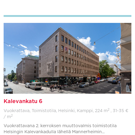
Lisää suosikkeihin
Kalevankatu 6
2
Vuokrattava, Toimistotila, Helsinki, Kamppi,
224 m
, 31-35 €
2
/ m
Vuokrattavana 2. kerroksen muuttovalmis toimistotila
Helsingin Kalevankadulla lähellä Mannerheimin...