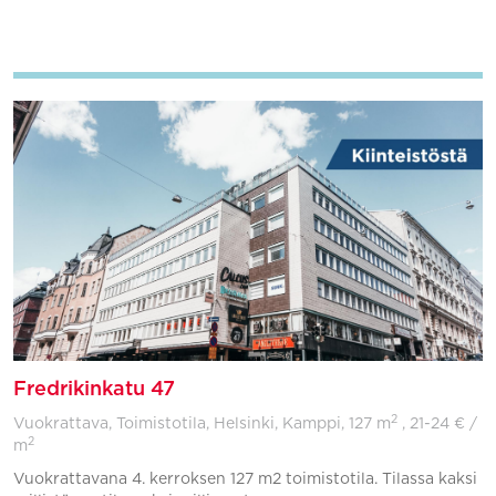
Lisää suosikkeihin
Fredrikinkatu 47
2
Vuokrattava, Toimistotila, Helsinki, Kamppi,
127 m
, 21-24 € /
2
m
Vuokrattavana 4. kerroksen 127 m2 toimistotila. Tilassa kaksi