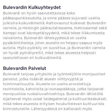
Bulevardin Kulkuyhteydet
Bulevardi on hyvin saavutettavissa koko
pääkaupunkiseudulta, ja sinne pääsee sujuvasti useilla
julkisilla kulkuvälineillä. Raitiovaunut kulkevat Bulevardin
varrella, ja Helsingin päärautatieasema, metroasemat sekä
Kamppi ovat kävelyetäisyydellä, mikä tekee liikkumisesta
vaivatonta. Bulevardin läheisyydessä on useita
pysäköintihalleja, joten alueelle on helppo saapua myös
autolla. Myös pyöräily on suosittua, ja Bulevardin varrella
on hyvät pyöräilyreitit, mikä tekee alueesta helposti
saavutettavan eri kulkuvälineillä.
Bulevardin Palvelut
Bulevardi tarjoaa yrityksille ja työntekijöille monipuoliset
palvelut, jotka lisäävät alueen viihtyvyyttä ja
toiminnallisuutta. Alueella on useita arvostettuja
ravintoloita, kahviloita ja lounaspaikkoja, jotka tarjoavat
monipuolisia ruokailuvaihtoehtoja. Bulevardin lähistöllä
sijaitsevat myös useat taidegalleriat ja kulttuurikeskukset,
mikä tekee alueesta erityisen houkuttelevan kulttuurista
kiinnostuneille. Läheisyydessä on kattavasti myös