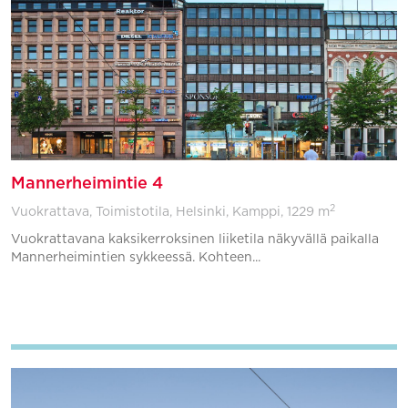
Mannerheimintie 4
2
Vuokrattava, Toimistotila, Helsinki, Kamppi,
1229 m
Vuokrattavana kaksikerroksinen liiketila näkyvällä paikalla
Mannerheimintien sykkeessä. Kohteen...
Lisää suosikkeihin