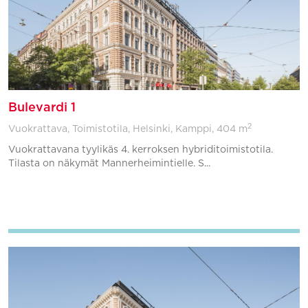
Bulevardi 1
2
Vuokrattava, Toimistotila, Helsinki, Kamppi,
404 m
Vuokrattavana tyylikäs 4. kerroksen hybriditoimistotila.
Tilasta on näkymät Mannerheimintielle. S...
Lisää suosikkeihin