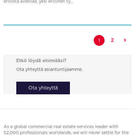
erillistä avotilaa, yksi erillinen ty...
Lisää suosikkeihin
2
1
Etkö löydä etsimääsi?
Ota yhteyttä asiantuntijaamme.
Ota yhteyttä
As a global commercial real estate services leader with
52,000 professionals worldwide, we will never settle for the