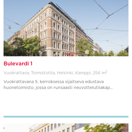
Bulevardi 1
2
Vuokrattava, Toimistotila, Helsinki, Kamppi,
256 m
Vuokrattavana 5. kerroksessa sijaitseva edustava
huonetoimisto, jossa on runsaasti neuvottelutilakap...
Lisää suosikkeihin