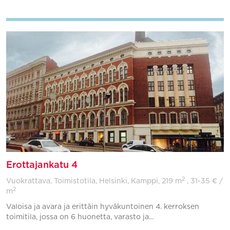
Erottajankatu 4
2
Vuokrattava, Toimistotila, Helsinki, Kamppi,
219 m
, 31-35 € /
2
m
Valoisa ja avara ja erittäin hyväkuntoinen 4. kerroksen
toimitila, jossa on 6 huonetta, varasto ja...