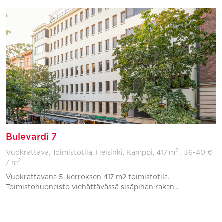
Bulevardi 7
2
Vuokrattava, Toimistotila, Helsinki, Kamppi,
417 m
, 36-40 €
2
/ m
Vuokrattavana 5. kerroksen 417 m2 toimistotila.
Toimistohuoneisto viehättävässä sisäpihan raken...
Lisää suosikkeihin