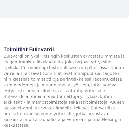
Toimitilat Bulevardi
Bulevardi on yksi Helsingin keskustan arvostetuimmista ja
elegantimmista liikekaduista, joka tarjoaa yrityksille
tyylikkäitä toimitiloja historiallisessa ympäristössä. Kadun
varrella sijaitsevat toimitilat ovat monipuolisia, tarjoten
niin klassisia toimistotiloja perinteikkäissä rakennuksissa
kuin moderneja ja muunneltavia työtiloja, jotka sopivat
erityisesti luoville aloille ja asiantuntijayrityksille.
Bulevardilla toimii monia tunnettuja yrityksiä, kuten
arkkitehti- ja mainostoimistoja sekä lakitoimistoja. Alueen
ajaton charmi ja arvokas ilmapiiri tekevät Bulevardista
houkuttelevan sijainnin yrityksille, jotka arvostavat
keskeistä, mutta rauhallista ja vehreää sijaintia Helsingin
keskustassa.