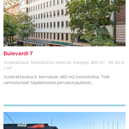
Bulevardi 7
2
Vuokrattava, Toimistotila, Helsinki, Kamppi,
482 m
, 36-40 €
2
/ m
Vuokrattavana 6. kerroksen 482 m2 toimistotila. Tilat
valmistuneet täydellisestä peruskorjauksest...
Lisää suosikkeihin