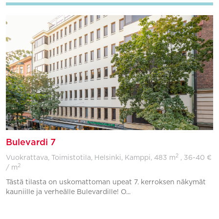
Bulevardi 7
2
Vuokrattava, Toimistotila, Helsinki, Kamppi,
483 m
, 36-40 €
2
/ m
Tästä tilasta on uskomattoman upeat 7. kerroksen näkymät
kauniille ja verheälle Bulevardille! O...
Lisää suosikkeihin