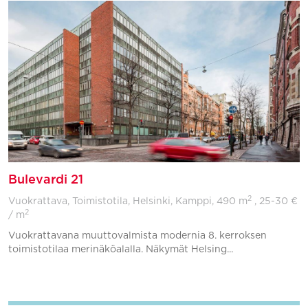
Bulevardi 21
2
Vuokrattava, Toimistotila, Helsinki, Kamppi,
490 m
, 25-30 €
2
/ m
Vuokrattavana muuttovalmista modernia 8. kerroksen
toimistotilaa merinäköalalla. Näkymät Helsing...
Lisää suosikkeihin