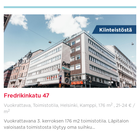
Fredrikinkatu 47
2
Vuokrattava, Toimistotila, Helsinki, Kamppi,
176 m
, 21-24 € /
2
m
Vuokrattavana 3. kerroksen 176 m2 toimistotila. Läpitalon
valoisasta toimistosta löytyy oma suihku...
Lisää suosikkeihin