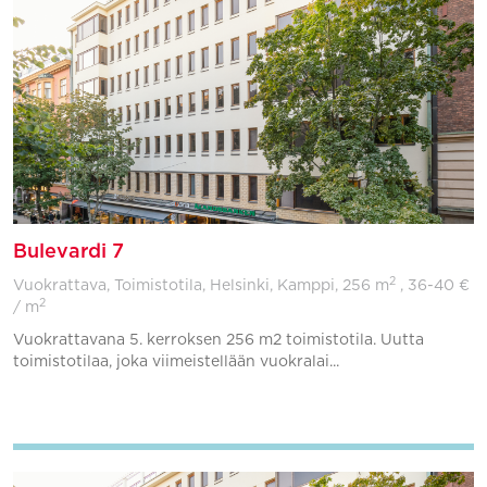
Bulevardi 7
2
Vuokrattava, Toimistotila, Helsinki, Kamppi,
256 m
, 36-40 €
2
/ m
Vuokrattavana 5. kerroksen 256 m2 toimistotila. Uutta
toimistotilaa, joka viimeistellään vuokralai...
Lisää suosikkeihin