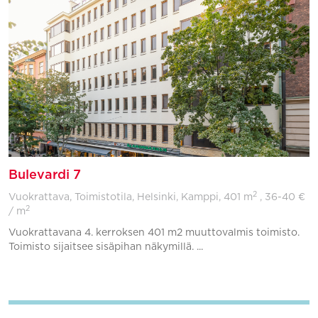
Bulevardi 7
2
Vuokrattava, Toimistotila, Helsinki, Kamppi,
401 m
, 36-40 €
2
/ m
Vuokrattavana 4. kerroksen 401 m2 muuttovalmis toimisto.
Toimisto sijaitsee sisäpihan näkymillä. ...
Lisää suosikkeihin