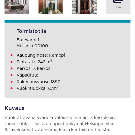
+4
Toimistotila
Bulevardi 1
Helsinki 00100
Kaupunginosa: Kamppi
2
Pinta-ala: 242 m
Kerros: 7. kerros
Vapautuu:
Rakennusvuosi: 1890
2
Vuokraluokka: €/m
Kuvaus
Vuokrattavana avara ja valoisa ylimmän, 7. kerroksen
toimistotila. Tilasta on upeat näkymät Helsingin ylle.
Sisävalokuvat ovat esimerkkejä kiinteistön tiloista.