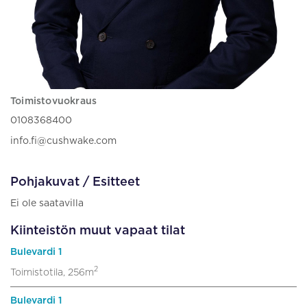
Toimistovuokraus
0108368400
info.fi@cushwake.com
Pohjakuvat / Esitteet
Ei ole saatavilla
Kiinteistön muut vapaat tilat
Bulevardi 1
2
Toimistotila, 256m
Bulevardi 1