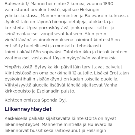
Bulevardi 1/ Mannerheimintie 2 komea, vuonna 1890
valmistunut arvokiinteistö, sijaitsee Helsingin
ydinkeskustassa, Mannerheimintien ja Bulevardin kulmassa.
Jyhkeä talo on täynnä hienoja detaljeja, ulokkeita ja
koristeita. Upea porraskäytävä, jonka upeat katto- ja
seinämaalaukset vangitsevat katseen. Alun perin
viehättävänä asuinrakennuksena toiminut kiinteistö on
entisöity huolellisesti ja muokattu tehokkaasti
toimitilakäyttöön sopivaksi. Talotekniikka ja tietoliikenteen
vaatimukset vastaavat täysin nykypäivän vaatimuksia.
Ympäristöstä löytyy kaikki päivittäin tarvittavat palvelut.
Kiinteistössä on oma parkkihalli 12 autolle. Lisäksi Erottajan
pysköintihallin sisäänkäynti on kadun toisella puolella.
Viihtyisyyttä alueella lisäävät lähellä sijaitsevat Vanha
kirkkopuisto ja Esplanadin puisto.
Kohteen omistaa Sponda Oyj.
Liikenneyhteydet
Keskeisellä paikalla sijaitsevalta kiinteistöltä on hyvät
liikenneyhteydet. Mannerheimintiellä ja Bulevardilla
liikennöivät bussit sekä raitiovaunut ja Helsingin