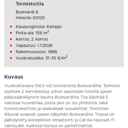
Toimistotila
Bulevardi 6
Helsinki 00120
Kaupunginosa: Kamppi
2
Pinta-ala: 156 m
Kerros: 2. kerros
Vapautuu: 1.7.2026
Rakennusvuosi: 1888
2
Vuokraluokka: 31-35 €/m
Kuvaus
Vuokrattavana 156,5 m2 toimistotila Bulevardilta. Toimisto
sijaitsee 2. kerroksessa, johon saavutaan hissillä upean
pääsisäänkäynnin kautta Bulevardilta. Tila käsittää 5
valoisaa huonetilaa, joista yksi on iso yhteistila, sekä
toimistokeittiön ja laadukkaat sosiaalitilat. Toimitilan
ikkunat avaavat upean näkymän Bulevardille. Tilassa on
jäähdytetty koneellinen ilmastointi ja Cat 6a-tasoiset IT-
valmiudet. Kaikissa tiloissa on parkettilattiat.