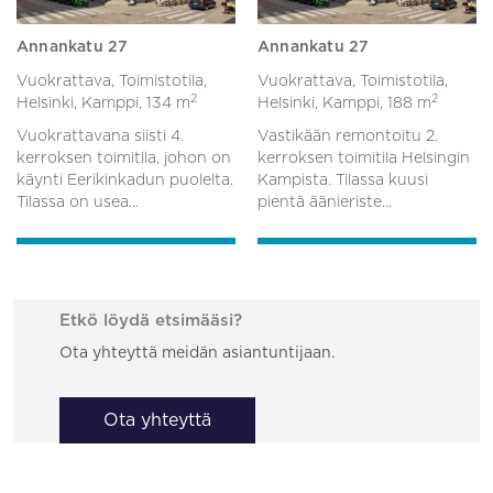
Annankatu 27
Annankatu 27
Vuokrattava, Toimistotila,
Vuokrattava, Toimistotila,
2
2
Helsinki, Kamppi,
134 m
Helsinki, Kamppi,
188 m
Vuokrattavana siisti 4.
Vastikään remontoitu 2.
kerroksen toimitila, johon on
kerroksen toimitila Helsingin
käynti Eerikinkadun puolelta.
Kampista. Tilassa kuusi
Tilassa on usea...
pientä äänieriste...
Etkö löydä etsimääsi?
Ota yhteyttä meidän asiantuntijaan.
Ota yhteyttä