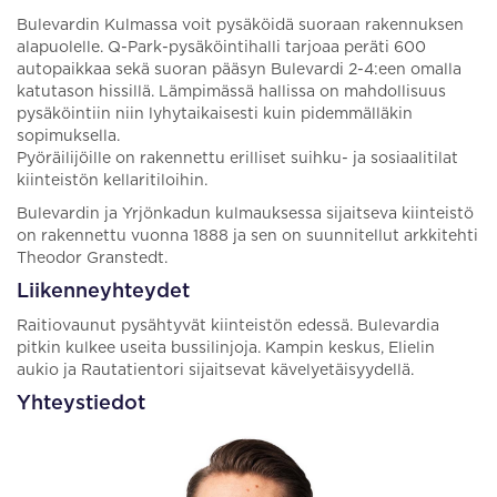
Bulevardin Kulmassa voit pysäköidä suoraan rakennuksen
alapuolelle. Q-Park-pysäköintihalli tarjoaa peräti 600
autopaikkaa sekä suoran pääsyn Bulevardi 2-4:een omalla
katutason hissillä. Lämpimässä hallissa on mahdollisuus
pysäköintiin niin lyhytaikaisesti kuin pidemmälläkin
sopimuksella.
Pyöräilijöille on rakennettu erilliset suihku- ja sosiaalitilat
kiinteistön kellaritiloihin.
Bulevardin ja Yrjönkadun kulmauksessa sijaitseva kiinteistö
on rakennettu vuonna 1888 ja sen on suunnitellut arkkitehti
Theodor Granstedt.
Liikenneyhteydet
Raitiovaunut pysähtyvät kiinteistön edessä. Bulevardia
pitkin kulkee useita bussilinjoja. Kampin keskus, Elielin
aukio ja Rautatientori sijaitsevat kävelyetäisyydellä.
Yhteystiedot