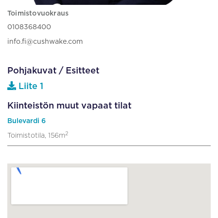
Toimistovuokraus
0108368400
info.fi@cushwake.com
Pohjakuvat / Esitteet
Liite 1
Kiinteistön muut vapaat tilat
Bulevardi 6
2
Toimistotila, 156m