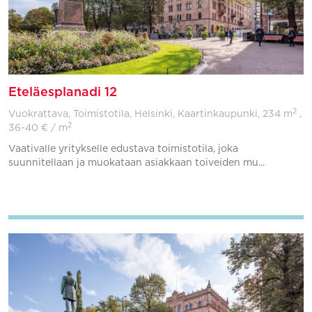
Eteläesplanadi 12
2
Vuokrattava, Toimistotila, Helsinki, Kaartinkaupunki,
234 m
,
2
36-40 € / m
Vaativalle yritykselle edustava toimistotila, joka
suunnitellaan ja muokataan asiakkaan toiveiden mu...
Lisää suosikkeihin