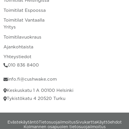
Toimitilat Helsingissä
Toimitilat Espoossa
Toimitilat Vantaalla
Yritys
Toimitilavuokraus
Ajankohtaista
Yhteystiedot
010 836 8400
info.fi@cushwake.com
Keskuskatu 1 A 00100 Helsinki
Tykistökatu 4 20520 Turku
Evästekäytäntö
Tietosuojailmoitus
Sivukartta
Käyttöehdot
Kolmannen osapuolen tietosuojailmoitus