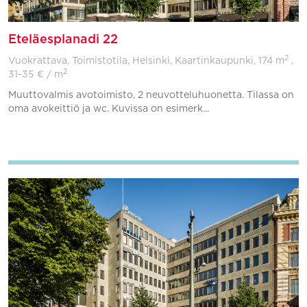
Eteläesplanadi 22
2
Vuokrattava, Toimistotila, Helsinki, Kaartinkaupunki,
174 m
,
2
31-35 € / m
Muuttovalmis avotoimisto, 2 neuvotteluhuonetta. Tilassa on
oma avokeittiö ja wc. Kuvissa on esimerk...
Lisää suosikkeihin