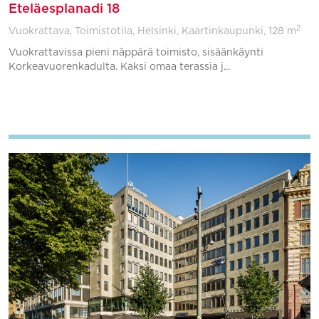
Eteläesplanadi 18
2
Vuokrattava, Toimistotila, Helsinki, Kaartinkaupunki,
128 m
Vuokrattavissa pieni näppärä toimisto, sisäänkäynti
Korkeavuorenkadulta. Kaksi omaa terassia j...
Lisää suosikkeihin