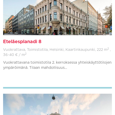
Eteläesplanadi 8
2
Vuokrattava, Toimistotila, Helsinki, Kaartinkaupunki,
222 m
,
2
36-40 € / m
Vuokrattavana toimistotila 2. kerroksessa yhteiskäyttötilojen
ympäröimänä. Tilaan mahdollisuus...
Lisää suosikkeihin