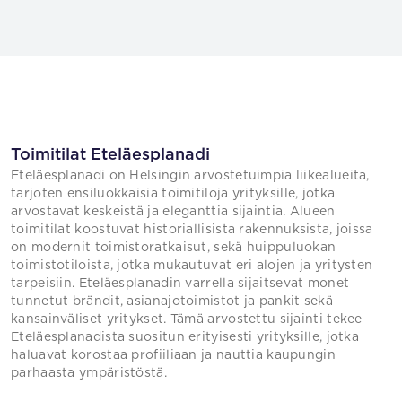
Toimitilat Eteläesplanadi
Eteläesplanadi on Helsingin arvostetuimpia liikealueita,
tarjoten ensiluokkaisia toimitiloja yrityksille, jotka
arvostavat keskeistä ja eleganttia sijaintia. Alueen
toimitilat koostuvat historiallisista rakennuksista, joissa
on modernit toimistoratkaisut, sekä huippuluokan
toimistotiloista, jotka mukautuvat eri alojen ja yritysten
tarpeisiin. Eteläesplanadin varrella sijaitsevat monet
tunnetut brändit, asianajotoimistot ja pankit sekä
kansainväliset yritykset. Tämä arvostettu sijainti tekee
Eteläesplanadista suositun erityisesti yrityksille, jotka
haluavat korostaa profiiliaan ja nauttia kaupungin
parhaasta ympäristöstä.