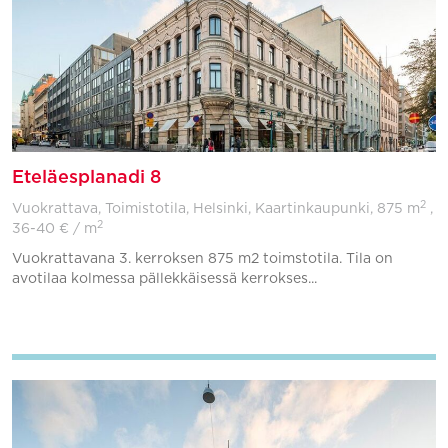
Eteläesplanadi 8
2
Vuokrattava, Toimistotila, Helsinki, Kaartinkaupunki,
875 m
,
2
36-40 € / m
Vuokrattavana 3. kerroksen 875 m2 toimstotila. Tila on
avotilaa kolmessa pällekkäisessä kerrokses...
Lisää suosikkeihin