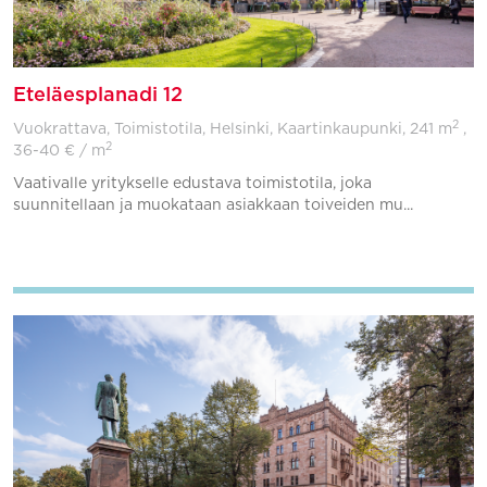
Eteläesplanadi 12
2
Vuokrattava, Toimistotila, Helsinki, Kaartinkaupunki,
241 m
,
2
36-40 € / m
Vaativalle yritykselle edustava toimistotila, joka
suunnitellaan ja muokataan asiakkaan toiveiden mu...
Lisää suosikkeihin