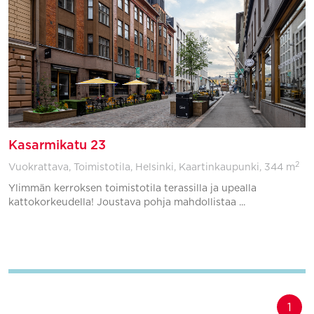
Kasarmikatu 23
2
Vuokrattava, Toimistotila, Helsinki, Kaartinkaupunki,
344 m
Ylimmän kerroksen toimistotila terassilla ja upealla
kattokorkeudella! Joustava pohja mahdollistaa ...
Lisää suosikkeihin
1