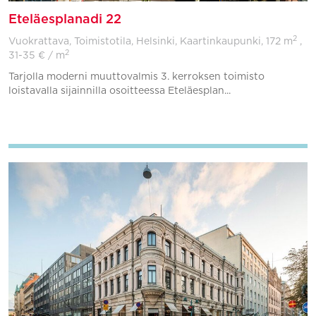
Eteläesplanadi 22
2
Vuokrattava, Toimistotila, Helsinki, Kaartinkaupunki,
172 m
,
2
31-35 € / m
Tarjolla moderni muuttovalmis 3. kerroksen toimisto
loistavalla sijainnilla osoitteessa Eteläesplan...
Lisää suosikkeihin