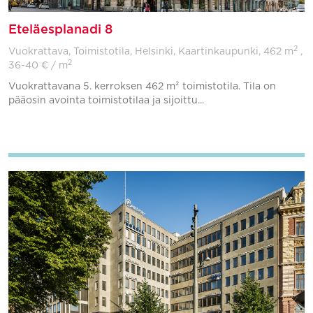
Eteläesplanadi 8
2
Vuokrattava, Toimistotila, Helsinki, Kaartinkaupunki,
462 m
,
2
36-40 € / m
Vuokrattavana 5. kerroksen 462 m² toimistotila. Tila on
pääosin avointa toimistotilaa ja sijoittu...
Lisää suosikkeihin