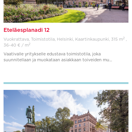
Eteläesplanadi 12
2
Vuokrattava, Toimistotila, Helsinki, Kaartinkaupunki,
315 m
,
2
36-40 € / m
Vaativalle yritykselle edustava toimistotila, joka
suunnitellaan ja muokataan asiakkaan toiveiden mu...
Lisää suosikkeihin