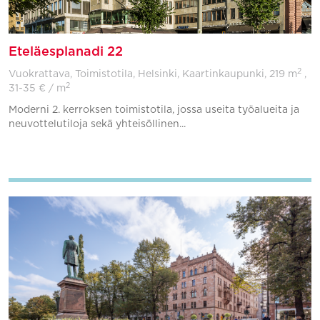
Eteläesplanadi 22
2
Vuokrattava, Toimistotila, Helsinki, Kaartinkaupunki,
219 m
,
2
31-35 € / m
Moderni 2. kerroksen toimistotila, jossa useita työalueita ja
neuvottelutiloja sekä yhteisöllinen...
Lisää suosikkeihin