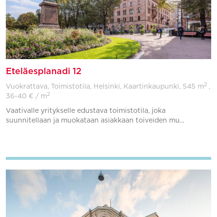
Eteläesplanadi 12
2
Vuokrattava, Toimistotila, Helsinki, Kaartinkaupunki,
545 m
,
2
36-40 € / m
Vaativalle yritykselle edustava toimistotila, joka
suunnitellaan ja muokataan asiakkaan toiveiden mu...
Lisää suosikkeihin