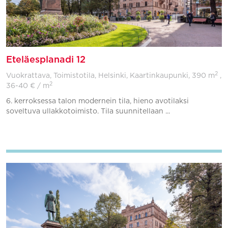
Eteläesplanadi 12
2
Vuokrattava, Toimistotila, Helsinki, Kaartinkaupunki,
390 m
,
2
36-40 € / m
6. kerroksessa talon modernein tila, hieno avotilaksi
soveltuva ullakkotoimisto. Tila suunnitellaan ...
Lisää suosikkeihin