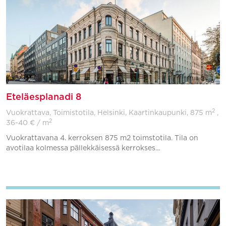
Eteläesplanadi 8
2
Vuokrattava, Toimistotila, Helsinki, Kaartinkaupunki,
875 m
,
2
36-40 € / m
Vuokrattavana 4. kerroksen 875 m2 toimstotila. Tila on
avotilaa kolmessa pällekkäisessä kerrokses...
Lisää suosikkeihin