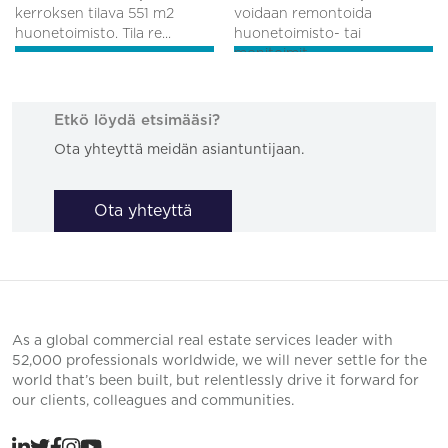
kerroksen tilava 551 m2
voidaan remontoida
huonetoimisto. Tila re...
huonetoimisto- tai
monitoimit...
Etkö löydä etsimääsi?
Ota yhteyttä meidän asiantuntijaan.
Ota yhteyttä
As a global commercial real estate services leader with
52,000 professionals worldwide, we will never settle for the
world that’s been built, but relentlessly drive it forward for
our clients, colleagues and communities.