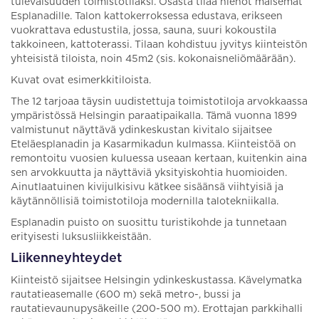
tulevaisuuden toimistotilaksi. Osasta tilaa hienot maisemat
Esplanadille. Talon kattokerroksessa edustava, erikseen
vuokrattava edustustila, jossa, sauna, suuri kokoustila
takkoineen, kattoterassi. Tilaan kohdistuu jyvitys kiinteistön
yhteisistä tiloista, noin 45m2 (sis. kokonaisneliömäärään).
Kuvat ovat esimerkkitiloista.
The 12 tarjoaa täysin uudistettuja toimistotiloja arvokkaassa
ympäristössä Helsingin paraatipaikalla. Tämä vuonna 1899
valmistunut näyttävä ydinkeskustan kivitalo sijaitsee
Eteläesplanadin ja Kasarmikadun kulmassa. Kiinteistöä on
remontoitu vuosien kuluessa useaan kertaan, kuitenkin aina
sen arvokkuutta ja näyttäviä yksityiskohtia huomioiden.
Ainutlaatuinen kivijulkisivu kätkee sisäänsä viihtyisiä ja
käytännöllisiä toimistotiloja modernilla talotekniikalla.
Esplanadin puisto on suosittu turistikohde ja tunnetaan
erityisesti luksusliikkeistään.
Liikenneyhteydet
Kiinteistö sijaitsee Helsingin ydinkeskustassa. Kävelymatka
rautatieasemalle (600 m) sekä metro-, bussi ja
rautatievaunupysäkeille (200-500 m). Erottajan parkkihalli