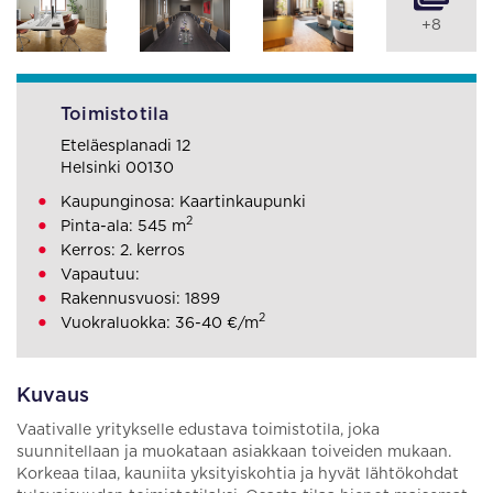
+8
Toimistotila
Eteläesplanadi 12
Helsinki 00130
Kaupunginosa: Kaartinkaupunki
2
Pinta-ala: 545 m
Kerros: 2. kerros
Vapautuu:
Rakennusvuosi: 1899
2
Vuokraluokka: 36-40 €/m
Kuvaus
Vaativalle yritykselle edustava toimistotila, joka
suunnitellaan ja muokataan asiakkaan toiveiden mukaan.
Korkeaa tilaa, kauniita yksityiskohtia ja hyvät lähtökohdat