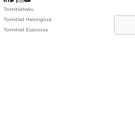
Toimitilahaku
Toimitilat Helsingissä
Toimitilat Espoossa
Toimitilat Vantaalla
Yritys
Toimitilavuokraus
Ajankohtaista
Yhteystiedot
010 836 8400
info.fi@cushwake.com
Keskuskatu 1 A 00100 Helsinki
Tykistökatu 4 20520 Turku