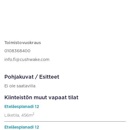
Toimistovuokraus
0108368400
info.fi@cushwake.com
Pohjakuvat / Esitteet
Ei ole saatavilla
Kiinteistön muut vapaat tilat
Eteläesplanadi 12
2
Liiketila, 456m
Eteläesplanadi 12