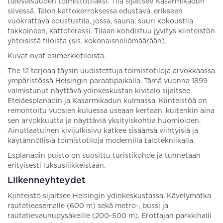
tulevaisuuden toimistotilaksi. Tila sijaitsee Kasarmikadun
siivessä. Talon kattokerroksessa edustava, erikseen
vuokrattava edustustila, jossa, sauna, suuri kokoustila
takkoineen, kattoterassi. Tilaan kohdistuu jyvitys kiinteistön
yhteisistä tiloista (sis. kokonaisneliömäärään).
Kuvat ovat esimerkkitiloista.
The 12 tarjoaa täysin uudistettuja toimistotiloja arvokkaassa
ympäristössä Helsingin paraatipaikalla. Tämä vuonna 1899
valmistunut näyttävä ydinkeskustan kivitalo sijaitsee
Eteläesplanadin ja Kasarmikadun kulmassa. Kiinteistöä on
remontoitu vuosien kuluessa useaan kertaan, kuitenkin aina
sen arvokkuutta ja näyttäviä yksityiskohtia huomioiden.
Ainutlaatuinen kivijulkisivu kätkee sisäänsä viihtyisiä ja
käytännöllisiä toimistotiloja modernilla talotekniikalla.
Esplanadin puisto on suosittu turistikohde ja tunnetaan
erityisesti luksusliikkeistään.
Liikenneyhteydet
Kiinteistö sijaitsee Helsingin ydinkeskustassa. Kävelymatka
rautatieasemalle (600 m) sekä metro-, bussi ja
rautatievaunupysäkeille (200-500 m). Erottajan parkkihalli