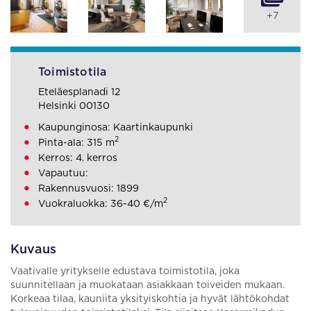
+7
Toimistotila
Eteläesplanadi 12
Helsinki 00130
Kaupunginosa: Kaartinkaupunki
2
Pinta-ala: 315 m
Kerros: 4. kerros
Vapautuu:
Rakennusvuosi: 1899
2
Vuokraluokka: 36-40 €/m
Kuvaus
Vaativalle yritykselle edustava toimistotila, joka
suunnitellaan ja muokataan asiakkaan toiveiden mukaan.
Korkeaa tilaa, kauniita yksityiskohtia ja hyvät lähtökohdat