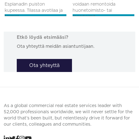
Esplanadin puiston
voidaan remontoida
kupeessa. Tilassa avotilaa ja
huonetoimisto- tai
toimist...
monitoimit...
Etkö löydä etsimääsi?
Ota yhteyttä meidän asiantuntijaan.
Ota yhteyttä
As a global commercial real estate services leader with
52,000 professionals worldwide, we will never settle for the
world that’s been built, but relentlessly drive it forward for
our clients, colleagues and communities.