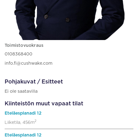
Toimistovuokraus
0108368400
info.fi@cushwake.com
Pohjakuvat / Esitteet
Ei ole saatavilla
Kiinteistön muut vapaat tilat
Eteläesplanadi 12
2
Liiketila, 456m
Eteläesplanadi 12