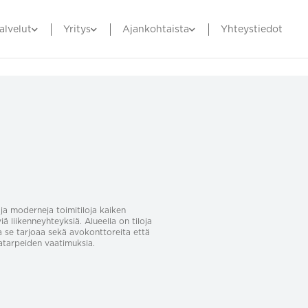
alvelut
Yritys
Ajankohtaista
Yhteystiedot
ja moderneja toimitiloja kaiken
viä liikenneyhteyksiä. Alueella on tiloja
e, ja se tarjoaa sekä avokonttoreita että
ntatarpeiden vaatimuksia.