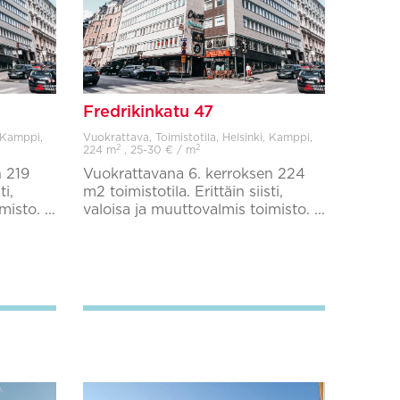
Fredrikinkatu 47
, Kamppi,
Vuokrattava, Toimistotila, Helsinki, Kamppi,
2
2
224 m
, 25-30 € / m
n 219
Vuokrattavana 6. kerroksen 224
ti,
m2 toimistotila. Erittäin siisti,
isto. ...
valoisa ja muuttovalmis toimisto. ...
Lisää suosikkeihin