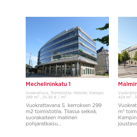
Mechelininkatu 1
Malmin
Vuokrattava, Toimistotila, Helsinki, Kamppi,
Vuokrattav
2
2
2
299 m
, 25-30 € / m
424 m
, 
Vuokrattavana 5. kerroksen 299
Vuokrat
m2 toimistotila. Tilassa selkeä,
m² toim
suorakaiteen mallinen
Kampinto
pohjaratkaisu...
joustava