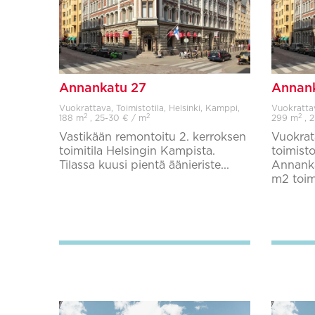
Annankatu 27
Annank
Vuokrattava, Toimistotila, Helsinki, Kamppi,
Vuokrattav
2
2
2
188 m
, 25-30 € / m
299 m
, 2
Vastikään remontoitu 2. kerroksen
Vuokrat
toimitila Helsingin Kampista.
toimist
Tilassa kuusi pientä äänieriste...
Annanka
m2 toimi
Lisää suosikkeihin