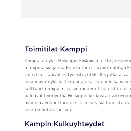
Toimitilat Kamppi
Kamppi on yksi Helsingin keskeisimmistä ja elinvo
monipuolisia ja moderneja toimitilavaihtoehtoja kai
toimitilat sopivat erityisesti yrityksille, jotka arvo
liikenneyhteyksiä. Kamppi on koti monille kansainväli
kulttuuritoimijoille, ja sen modernit toimistotilat h
haluavat hyödyntää Helsingin keskustan vetovoim
avoimia avokonttoreita että yksityisiä toimistotiloj
liiketoimintatarpeisiin.
Kampin Kulkuyhteydet