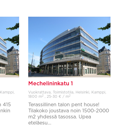
Mechelininkatu 1
, Kamppi,
Vuokrattava, Toimistotila, Helsinki, Kamppi,
2
2
1800 m
, 25-30 € / m
n 415
Terassillinen talon pent house!
ankin
Tilakoko joustava noin 1500-2000
m2 yhdessä tasossa. Upea
eteläesu...