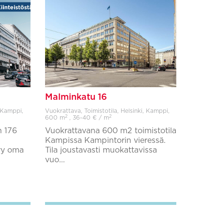
Malminkatu 16
, Kamppi,
Vuokrattava, Toimistotila, Helsinki, Kamppi,
2
2
600 m
, 36-40 € / m
n 176
Vuokrattavana 600 m2 toimistotila
Kampissa Kampintorin vieressä.
tyy oma
Tila joustavasti muokattavissa
vuo...
Lisää suosikkeihin