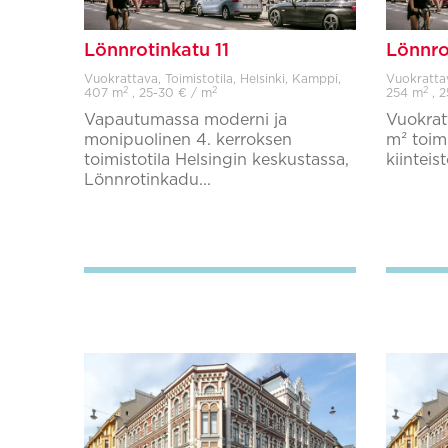
Lönnrotinkatu 11
Lönnro
Vuokrattava, Toimistotila, Helsinki, Kamppi,
Vuokrattav
2
2
2
407 m
, 25-30 € / m
254 m
, 2
Vapautumassa moderni ja
Vuokrat
monipuolinen 4. kerroksen
m² toimi
toimistotila Helsingin keskustassa,
kiinteis
Lönnrotinkadu...
Lisää suosikkeihin