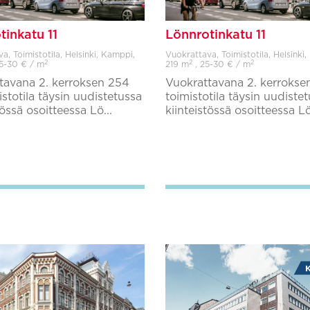
tinkatu 11
Lönnrotinkatu 11
a, Toimistotila, Helsinki, Kamppi,
Vuokrattava, Toimistotila, Helsinki
2
2
2
5-30 € / m
219 m
, 25-30 € / m
tavana 2. kerroksen 254
Vuokrattavana 2. kerrokse
stotila täysin uudistetussa
toimistotila täysin uudiste
tössä osoitteessa Lö...
kiinteistössä osoitteessa Lö
Lisää suosikkeihin
Lisää suosikkeihin