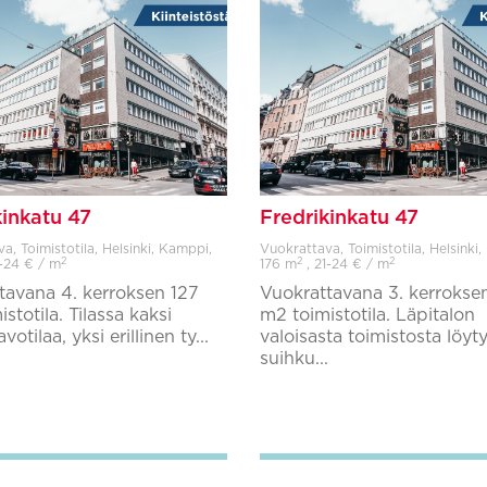
kinkatu 47
Fredrikinkatu 47
a, Toimistotila, Helsinki, Kamppi,
Vuokrattava, Toimistotila, Helsinki
2
2
2
1-24 € / m
176 m
, 21-24 € / m
tavana 4. kerroksen 127
Vuokrattavana 3. kerrokse
stotila. Tilassa kaksi
m2 toimistotila. Läpitalon
 avotilaa, yksi erillinen ty...
valoisasta toimistosta löy
suihku...
Lisää suosikkeihin
Lisää suosikkeihin