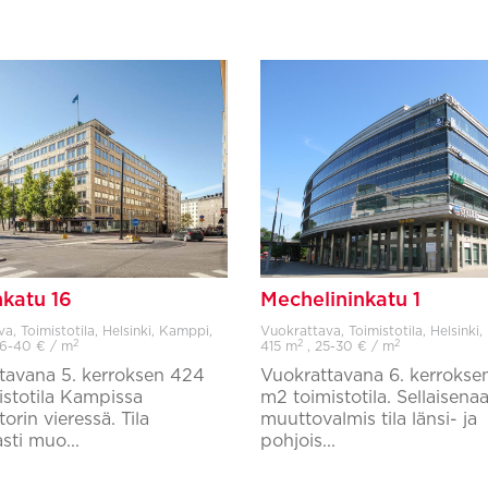
katu 16
Mechelininkatu 1
a, Toimistotila, Helsinki, Kamppi,
Vuokrattava, Toimistotila, Helsinki
2
2
2
36-40 € / m
415 m
, 25-30 € / m
tavana 5. kerroksen 424
Vuokrattavana 6. kerrokse
istotila Kampissa
m2 toimistotila. Sellaisena
rin vieressä. Tila
muuttovalmis tila länsi- ja
sti muo...
pohjois...