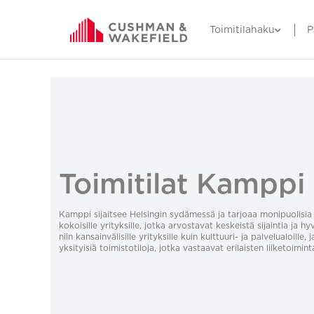
Toimitilahaku
P
Toimitilat Kamppi
Kamppi sijaitsee Helsingin sydämessä ja tarjoaa monipuolisia 
kokoisille yrityksille, jotka arvostavat keskeistä sijaintia ja hy
niin kansainvälisille yrityksille kuin kulttuuri- ja palvelualoill
yksityisiä toimistotiloja, jotka vastaavat erilaisten liiketoimi