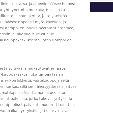
dinkeskustassa, ja alueelle pääsee helposti
 yhteydet niin metrolla, bussilla kuin
iikenteen solmukohta, ja se yhdistää
le pääsee nopeasti myös kävellen, ja
ksi Kamppi on lähellä päärautatieasemaa,
iin ja ulkopuolisille alueille.
vassa kauppakeskuksessa, joten Kamppi on
jesta sujuvaa ja mukautuvat erilaisten
pi-kauppakeskus, joka tarjoaa laajan
ja, erikoisliikkeitä, vaatekauppoja sekä
n keskus, sillä sen läheisyydessä sijaitsee
matiloja. Lisäksi Kampin alueella on
vointipalveluja, jotka tukevat yrityksille
onipuoliset palvelut, modernit toimitilat
an paikan yrityksille, jotka arvostavat