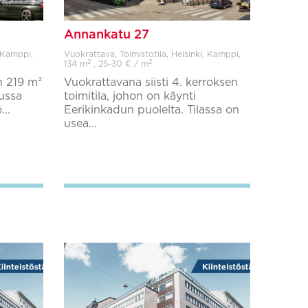
Annankatu 27
, Kamppi,
Vuokrattava, Toimistotila, Helsinki, Kamppi,
2
2
134 m
, 25-30 € / m
n 219 m²
Vuokrattavana siisti 4. kerroksen
tussa
toimitila, johon on käynti
...
Eerikinkadun puolelta. Tilassa on
usea...
Lisää suosikkeihin