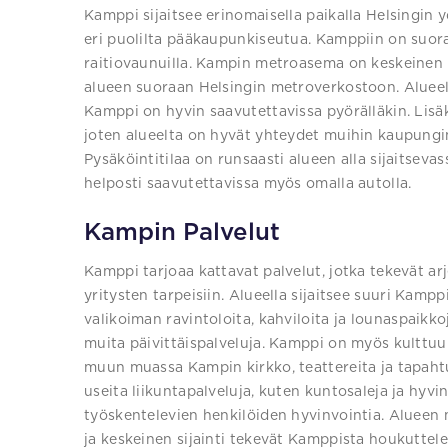
Kamppi sijaitsee erinomaisella paikalla Helsingin y
eri puolilta pääkaupunkiseutua. Kamppiin on suorat
raitiovaunuilla. Kampin metroasema on keskeinen l
alueen suoraan Helsingin metroverkostoon. Alueel
Kamppi on hyvin saavutettavissa pyörälläkin. Lisä
joten alueelta on hyvät yhteydet muihin kaupunginos
Pysäköintitilaa on runsaasti alueen alla sijaitse
helposti saavutettavissa myös omalla autolla.
Kampin Palvelut
Kamppi tarjoaa kattavat palvelut, jotka tekevät ar
yritysten tarpeisiin. Alueella sijaitsee suuri Kamp
valikoiman ravintoloita, kahviloita ja lounaspaikko
muita päivittäispalveluja. Kamppi on myös kulttuuri
muun muassa Kampin kirkko, teattereita ja tapahtu
useita liikuntapalveluja, kuten kuntosaleja ja hyvin
työskentelevien henkilöiden hyvinvointia. Alueen m
ja keskeinen sijainti tekevät Kamppista houkuttelev