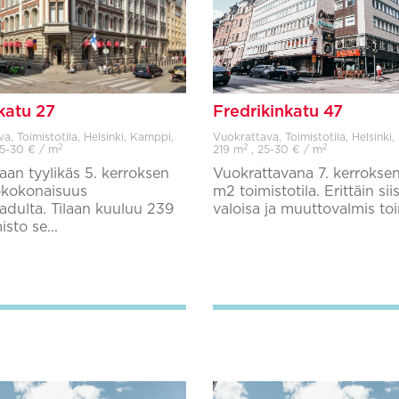
atu 27
Fredrikinkatu 47
a, Toimistotila, Helsinki, Kamppi,
Vuokrattava, Toimistotila, Helsinki
2
2
2
5-30 € / m
219 m
, 25-30 € / m
aan tyylikäs 5. kerroksen
Vuokrattavana 7. kerrokse
okokonaisuus
m2 toimistotila. Erittäin siis
dulta. Tilaan kuuluu 239
valoisa ja muuttovalmis toim
sto se...
Lisää suosikkeihin
Lisää suosikkeihin