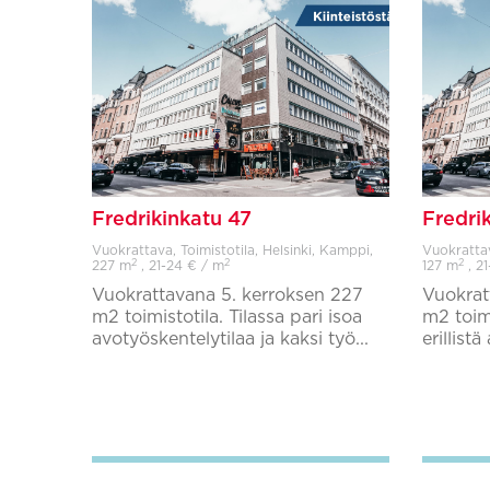
Fredrikinkatu 47
Fredri
Vuokrattava, Toimistotila, Helsinki, Kamppi,
Vuokrattav
2
2
2
227 m
, 21-24 € / m
127 m
, 2
Vuokrattavana 5. kerroksen 227
Vuokrat
m2 toimistotila. Tilassa pari isoa
m2 toimi
avotyöskentelytilaa ja kaksi työ...
erillistä
Lisää suosikkeihin