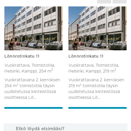
Lönnrotinkatu 11
Lönnrotinkatu 11
Vuokrattava, Toimistotila,
Vuokrattava, Toimistotila,
2
2
Helsinki, Kamppi,
254 m
Helsinki, Kamppi,
219 m
Vuokrattavana 2. kerroksen
Vuokrattavana 2. kerroksen
254 m² toimistotila täysin
219 m² toimistotila täysin
uudistetussa kiinteistössä
uudistetussa kiinteistössä
osoitteessa Lö...
osoitteessa Lö...
Etkö löydä etsimääsi?