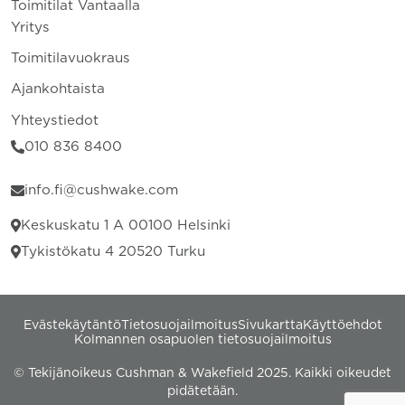
Toimitilat Vantaalla
Yritys
Toimitilavuokraus
Ajankohtaista
Yhteystiedot
010 836 8400
info.fi@cushwake.com
Keskuskatu 1 A 00100 Helsinki
Tykistökatu 4 20520 Turku
Evästekäytäntö
Tietosuojailmoitus
Sivukartta
Käyttöehdot
Kolmannen osapuolen tietosuojailmoitus
© Tekijänoikeus Cushman & Wakefield 2025. Kaikki oikeudet
pidätetään.