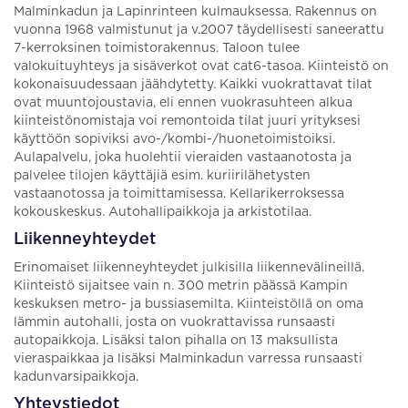
Malminkadun ja Lapinrinteen kulmauksessa. Rakennus on
vuonna 1968 valmistunut ja v.2007 täydellisesti saneerattu
7-kerroksinen toimistorakennus. Taloon tulee
valokuituyhteys ja sisäverkot ovat cat6-tasoa. Kiinteistö on
kokonaisuudessaan jäähdytetty. Kaikki vuokrattavat tilat
ovat muuntojoustavia, eli ennen vuokrasuhteen alkua
kiinteistönomistaja voi remontoida tilat juuri yrityksesi
käyttöön sopiviksi avo-/kombi-/huonetoimistoiksi.
Aulapalvelu, joka huolehtii vieraiden vastaanotosta ja
palvelee tilojen käyttäjiä esim. kuriirilähetysten
vastaanotossa ja toimittamisessa. Kellarikerroksessa
kokouskeskus. Autohallipaikkoja ja arkistotilaa.
Liikenneyhteydet
Erinomaiset liikenneyhteydet julkisilla liikennevälineillä.
Kiinteistö sijaitsee vain n. 300 metrin päässä Kampin
keskuksen metro- ja bussiasemilta. Kiinteistöllä on oma
lämmin autohalli, josta on vuokrattavissa runsaasti
autopaikkoja. Lisäksi talon pihalla on 13 maksullista
vieraspaikkaa ja lisäksi Malminkadun varressa runsaasti
kadunvarsipaikkoja.
Yhteystiedot