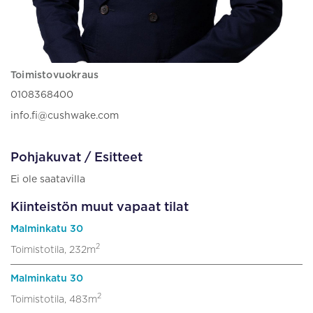
Toimistovuokraus
0108368400
info.fi@cushwake.com
Pohjakuvat / Esitteet
Ei ole saatavilla
Kiinteistön muut vapaat tilat
Malminkatu 30
2
Toimistotila, 232m
Malminkatu 30
2
Toimistotila, 483m