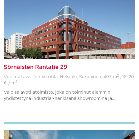
Sörnäisten Rantatie 29
2
Vuokrattava, Toimistotila, Helsinki, Sörnäinen,
493 m
, 16-20
2
€ / m
Valoisa avotilatoimisto, joka on toiminut aiemmin
yhdistettynä industrial-henkisenä showroomina ja...
Lisää suosikkeihin