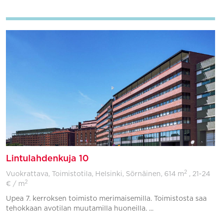
Lintulahdenkuja 10
2
Vuokrattava, Toimistotila, Helsinki, Sörnäinen,
614 m
, 21-24
2
€ / m
Upea 7. kerroksen toimisto merimaisemilla. Toimistosta saa
tehokkaan avotilan muutamilla huoneilla. ...