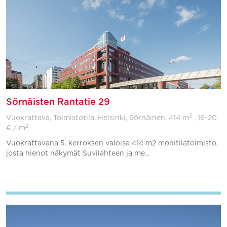
Sörnäisten Rantatie 29
2
Vuokrattava, Toimistotila, Helsinki, Sörnäinen,
414 m
, 16-20
2
€ / m
Vuokrattavana 5. kerroksen valoisa 414 m2 monitilatoimisto,
josta hienot näkymät Suvilahteen ja me...
Lisää suosikkeihin