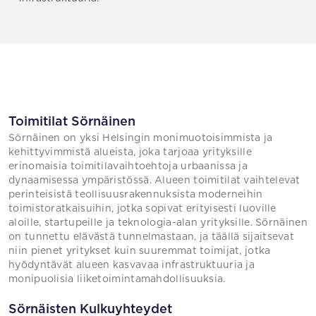
Toimitilat Sörnäinen
Sörnäinen on yksi Helsingin monimuotoisimmista ja
kehittyvimmistä alueista, joka tarjoaa yrityksille
erinomaisia toimitilavaihtoehtoja urbaanissa ja
dynaamisessa ympäristössä. Alueen toimitilat vaihtelevat
perinteisistä teollisuusrakennuksista moderneihin
toimistoratkaisuihin, jotka sopivat erityisesti luoville
aloille, startupeille ja teknologia-alan yrityksille. Sörnäinen
on tunnettu elävästä tunnelmastaan, ja täällä sijaitsevat
niin pienet yritykset kuin suuremmat toimijat, jotka
hyödyntävät alueen kasvavaa infrastruktuuria ja
monipuolisia liiketoimintamahdollisuuksia.
Sörnäisten Kulkuyhteydet