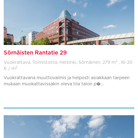
Sörnäisten Rantatie 29
2
Vuokrattava, Toimistotila, Helsinki, Sörnäinen,
279 m
, 16-20
2
€ / m
Vuokrattavana muuttovalmis ja helposti asiakkaan tarpeen
mukaan muokattavissakin oleva tila talon p�...
Lisää suosikkeihin