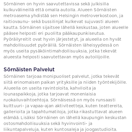
Sörnäinen on hyvin saavutettavissa sekä julkisilla
kulkuvälineillä että omalla autolla. Alueen Sörnäisten
metroasema yhdistää sen Helsingin metroverkostoon, ja
raitiovaunu- sekä bussilinjat kulkevat sujuvasti alueen
kautta. Sörnäinen sijaitsee lähellä keskustaa, joten alueelle
pääsee helposti eri puolilta pääkaupunkiseutua.
Pyöräilyreitit ovat hyvin järjestetyt, ja alueella on hyvät
mahdollisuudet pyöräillä. Sörnäisten läheisyydessä on
myös useita pysäköintimahdollisuuksia, jotka tekevät
alueesta helposti saavutettavan myös autoilijoille.
Sörnäisten Palvelut
Sörnäinen tarjoaa monipuoliset palvelut, jotka tekevät
siitä erinomaisen paikan yrityksille ja niiden työntekijöille.
Alueella on useita ravintoloita, kahviloita ja
lounaspaikkoja, jotka tarjoavat monenlaisia
ruokailuvaihtoehtoja. Sörnäisessä on myös runsaasti
kulttuuri- ja vapaa-ajan aktiviteetteja, kuten teattereita,
gallerioita ja tapahtumatiloja, jotka rikastuttavat alueen
elämää. Lisäksi Sörnäinen on lähellä kaupungin keskustan
ostosmahdollisuuksia sekä hyvinvointi- ja
liikuntapalveluja, kuten kuntosaleja ja joogastudioita.