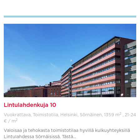
Lisää suosikkeihin
Lintulahdenkuja 10
2
Vuokrattava, Toimistotila, Helsinki, Sörnäinen,
1359 m
, 21-24
2
€ / m
Valoisaa ja tehokasta toimistotilaa hyvillä kulkuyhteyksillä
Lintulahdessa Sörnäisissä. Tästä...