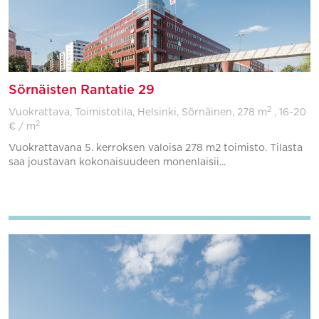
Sörnäisten Rantatie 29
2
Vuokrattava, Toimistotila, Helsinki, Sörnäinen,
278 m
, 16-20
2
€ / m
Vuokrattavana 5. kerroksen valoisa 278 m2 toimisto. Tilasta
saa joustavan kokonaisuudeen monenlaisii...
Lisää suosikkeihin