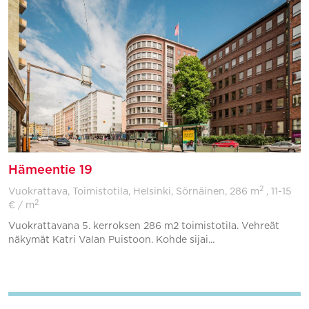
Hämeentie 19
2
Vuokrattava, Toimistotila, Helsinki, Sörnäinen,
286 m
, 11-15
2
€ / m
Vuokrattavana 5. kerroksen 286 m2 toimistotila. Vehreät
näkymät Katri Valan Puistoon. Kohde sijai...
Lisää suosikkeihin