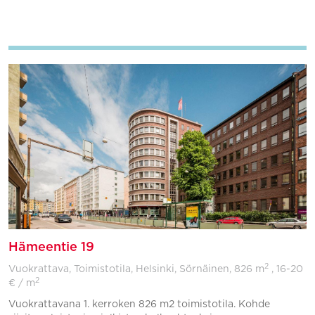
Lisää suosikkeihin
Hämeentie 19
2
Vuokrattava, Toimistotila, Helsinki, Sörnäinen,
826 m
, 16-20
2
€ / m
Vuokrattavana 1. kerroken 826 m2 toimistotila. Kohde