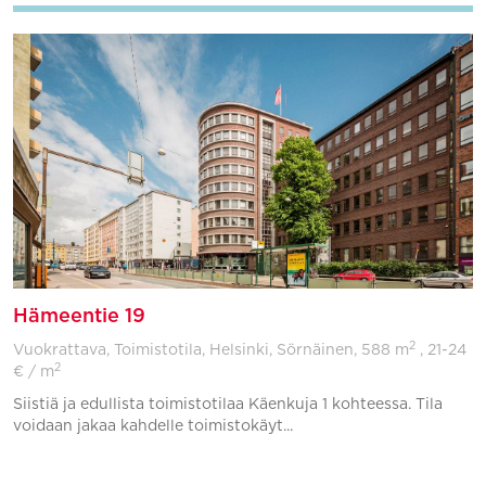
Hämeentie 19
2
Vuokrattava, Toimistotila, Helsinki, Sörnäinen,
588 m
, 21-24
2
€ / m
Siistiä ja edullista toimistotilaa Käenkuja 1 kohteessa. Tila
voidaan jakaa kahdelle toimistokäyt...
Lisää suosikkeihin