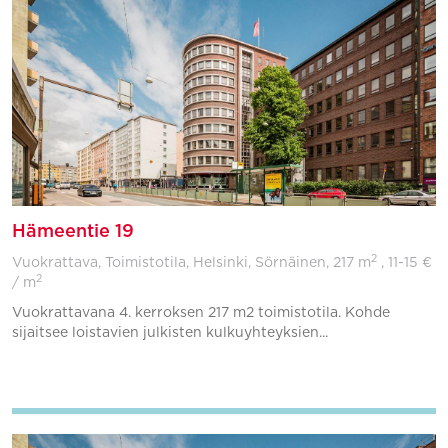
Hämeentie 19
2
Vuokrattava, Toimistotila, Helsinki, Sörnäinen,
217 m
, 11-15 €
2
/ m
Vuokrattavana 4. kerroksen 217 m2 toimistotila. Kohde
sijaitsee loistavien julkisten kulkuyhteyksien...
Lisää suosikkeihin