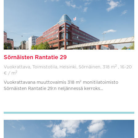
Sörnäisten Rantatie 29
2
Vuokrattava, Toimistotila, Helsinki, Sörnäinen,
318 m
, 16-20
2
€ / m
Vuokrattavana muuttovalmis 318 m² monitilatoimisto
Sörnäisten Rantatie 29:n neljännessä kerroks...
Lisää suosikkeihin