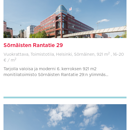
Sörnäisten Rantatie 29
2
Vuokrattava, Toimistotila, Helsinki, Sörnäinen,
921 m
, 16-20
2
€ / m
Tarjolla valoisa ja moderni 6. kerroksen 921 m2
monitilatoimisto Sörnäisten Rantatie 29:n ylimmäs...
Lisää suosikkeihin