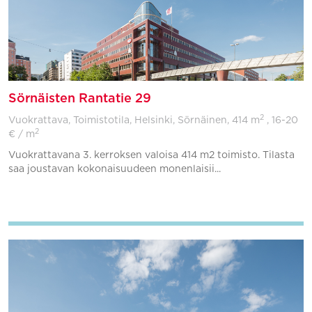
Sörnäisten Rantatie 29
2
Vuokrattava, Toimistotila, Helsinki, Sörnäinen,
414 m
, 16-20
2
€ / m
Vuokrattavana 3. kerroksen valoisa 414 m2 toimisto. Tilasta
saa joustavan kokonaisuudeen monenlaisii...
Lisää suosikkeihin