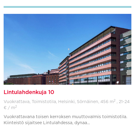
Lintulahdenkuja 10
2
Vuokrattava, Toimistotila, Helsinki, Sörnäinen,
456 m
, 21-24
2
€ / m
Vuokrattavana toisen kerroksen muuttovalmis toimistotila.
Kiinteistö sijaitsee Lintulahdessa, dynaa...
Lisää suosikkeihin