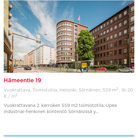
Hämeentie 19
2
Vuokrattava, Toimistotila, Helsinki, Sörnäinen,
559 m
, 16-20
2
€ / m
Vuokrattavana 2. kerroken 559 m2 toimistotila. Upea
industrial-henkinen kiinteistö Sörnäisissä y...
Lisää suosikkeihin