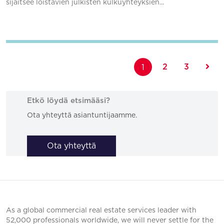
sijaitsee loistavien julkisten kulkuyhteyksien...
Lisää suosikkeihin
2
3
1
Etkö löydä etsimääsi?
Ota yhteyttä asiantuntijaamme.
Ota yhteyttä
As a global commercial real estate services leader with
52,000 professionals worldwide, we will never settle for the