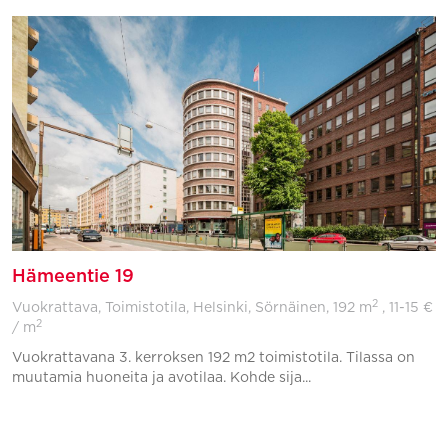
Hämeentie 19
2
Vuokrattava, Toimistotila, Helsinki, Sörnäinen,
192 m
, 11-15 €
2
/ m
Vuokrattavana 3. kerroksen 192 m2 toimistotila. Tilassa on
muutamia huoneita ja avotilaa. Kohde sija...
Lisää suosikkeihin