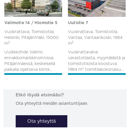
Valimotie 14 / Hiomotie 5
Uutistie 7
Vuokrattava, Toimistotila,
Vuokrattava, Toimistotila,
Helsinki, Pitäjänmäki,
15000
Vantaa, Vantaankoski,
1984
2
2
m
m
Uudiskohde Valimo
Vuokrattavana
ennakkomarkkinoinnissa.
varastotilasta, myymälästä ja
Pitäjänmäessä, keskeisellä
toimistotiloista koostuva
paikalla sijaitseva kiinte...
1984 m² toimitilakokonaisu...
Etkö löydä etsimääsi?
Ota yhteyttä meidän asiantuntijaan.
Ota yhteyttä