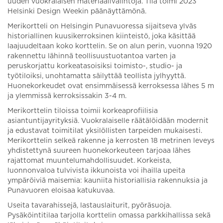
uuden vuokralaisen materiaalivalintoja. Tila toimi 2023
Helsinki Design Weekin päänäyttämönä.
Merikortteli on Helsingin Punavuoressa sijaitseva ylväs
historiallinen kuusikerroksinen kiinteistö, joka käsittää
laajuudeltaan koko korttelin. Se on alun perin, vuonna 1920
rakennettu lähinnä teollisuustuotantoa varten ja
peruskorjattu korkeatasoisiksi toimisto-, studio- ja
työtiloiksi, unohtamatta säilyttää teollista jylhyyttä.
Huonekorkeudet ovat ensimmäisessä kerroksessa lähes 5 m
ja ylemmissä kerroksissakin 3-4 m.
Merikorttelin tiloissa toimii korkeaprofiilisia
asiantuntijayrityksiä. Vuokralaiselle räätälöidään modernit
ja edustavat toimitilat yksilöllisten tarpeiden mukaisesti.
Merikorttelin selkeä rakenne ja kerrosten 18 metrinen leveys
yhdistettynä suureen huonekorkeuteen tarjoaa lähes
rajattomat muuntelumahdollisuudet. Korkeista,
luonnonvaloa tulvivista ikkunoista voi ihailla upeita
ympäröiviä maisemia: kauniita historiallisia rakennuksia ja
Punavuoren eloisaa katukuvaa.
Useita tavarahissejä, lastauslaiturit, pyöräsuoja.
Pysäköintitilaa tarjolla korttelin omassa parkkihallissa sekä