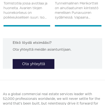
Toimistotila jossa avotilaa ja
Tunnelmallinen Merikortteli
huoneita. Avarien tilojen
on ainutlaatuinen kiinteistö
huonekorkeus on
merellisen Punavuoren
poikkeuksellisen suuri. Iso...
sydämessä. Vapaana...
Etkö löydä etsimääsi?
Ota yhteyttä meidän asiantuntijaan.
Ota yhteyttä
As a global commercial real estate services leader with
52,000 professionals worldwide, we will never settle for the
world that’s been built, but relentlessly drive it forward for