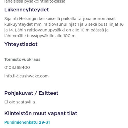
läheisissä pysäköintilaitoksissa.
Liikenneyhteydet
Sijainti Helsingin keskeisellä paikalla tarjoaa erinomaiset
kulkuyhteydet mm. raitiovaunulinjat 1 ja 3 sekä bussilinjat 16
ja 14. Lähin raitiovaunupysäkki on alle 10 m päässä ja
lähimmälle bussipysäkille alle 100 m.
Yhteystiedot
Toimistovuokraus
0108368400
info.fi@cushwake.com
Pohjakuvat / Esitteet
Ei ole saatavilla
Kiinteistön muut vapaat tilat
Pursimiehenkatu 29-31