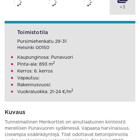
+3
Toimistotila
Pursimiehenkatu 29-31
Helsinki 00150
Kaupunginosa: Punavuori
2
Pinta-ala: 893 m
Kerros: 6. kerros
Vapautuu:
Rakennusvuosi:
2
Vuokraluokka: 21-24 €/m
Kuvaus
Tunnelmallinen Merikortteli on ainutlaatuinen kiinteistö
merellisen Punavuoren sydämessä. Vapaana harvinaisuus.
Useampia sisäänkäyntejä. Tilat odottavat betonipinnoilla