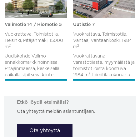
Valimotie 14 / Hiomotie 5
Uutistie 7
Vuokrattava, Toimistotila,
Vuokrattava, Toimistotila,
Helsinki, Pitäjänmäki,
15000
Vantaa, Vantaankoski,
1984
2
2
m
m
Uudiskohde Valimo
Vuokrattavana
ennakkomarkkinoinnissa.
varastotilasta, myymälästä ja
Pitäjänmäessä, keskeisellä
toimistotiloista koostuva
paikalla sijaitseva kiinte...
1984 m² toimitilakokonaisu...
Etkö löydä etsimääsi?
Ota yhteyttä meidän asiantuntijaan.
Ota yhteyttä