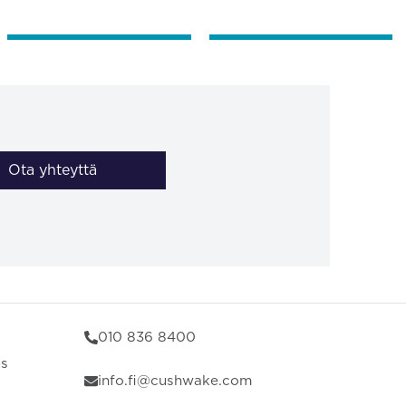
Ota yhteyttä
010 836 8400
us
info.fi@cushwake.com