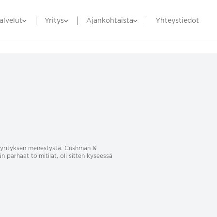
alvelut
Yritys
Ajankohtaista
Yhteystiedot
sa yrityksen menestystä. Cushman &
än parhaat toimitilat, oli sitten kyseessä