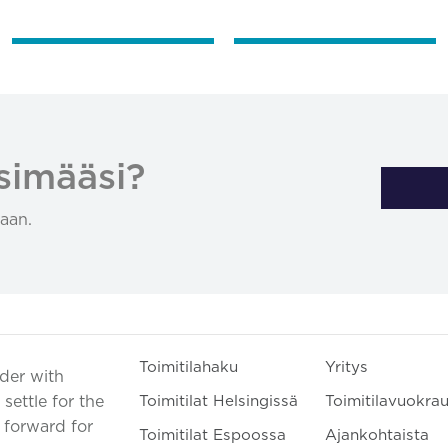
simääsi?
aan.
Toimitilahaku
Yritys
ader with
settle for the
Toimitilat Helsingissä
Toimitilavuokra
t forward for
Toimitilat Espoossa
Ajankohtaista