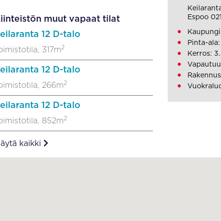
Keilaranta
Espoo 02
iinteistön muut vapaat tilat
Kaupungin
eilaranta 12 D-talo
Pinta-ala:
2
oimistotila, 317m
Kerros: 3.
Vapautuu:
eilaranta 12 D-talo
Rakennusv
2
oimistotila, 266m
Vuokralu
eilaranta 12 D-talo
2
oimistotila, 852m
äytä kaikki