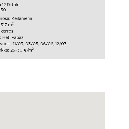
 12 D-talo
150
osa: Keilaniemi
2
 317 m
 kerros
 Heti vapaa
uosi: 11/03, 03/05, 06/06, 12/07
2
okka: 25-30 €/m