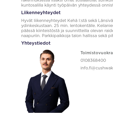
rakennuksessa lisäksi omat sosiaalitilat suihkui
kuntosalilla käynti työpäivän yhteydessä onnis
Liikenneyhteydet
Hyvät liikenneyhteydet Kehä I:stä sekä Länsiväy
ydinkeskustaan. 25 min. lentokentälle. Keilan
päässä kiinteistöstä ja suunnitteilla olevan rai
naapuriin. Parkkipaikkoja talon hallissa sekä pih
Yhteystiedot
Toimistovuokra
0108368400
info.fi@cushwa