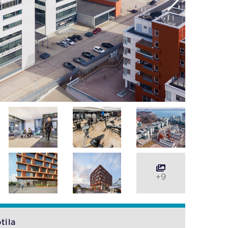
+9
tila