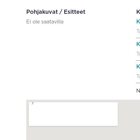
Pohjakuvat / Esitteet
K
K
Ei ole saatavilla
T
K
T
K
T
N