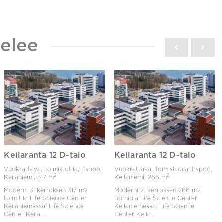
elee
Keilaranta 12 D-talo
Keilaranta 12 D-talo
Vuokrattava, Toimistotila, Espoo,
Vuokrattava, Toimistotila, Espoo,
2
2
Keilaniemi,
317 m
Keilaniemi,
266 m
Moderni 3. kerroksen 317 m2
Moderni 2. kerroksen 266 m2
toimitila Life Science Center
toimitila Life Science Center
Keilaniemessä. Life Science
Keilaniemessä. Life Science
Center Keila...
Center Keila...