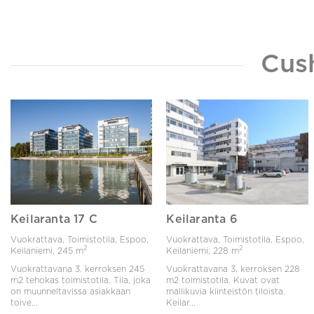
Cus
Keilaranta 17 C
Keilaranta 6
Vuokrattava, Toimistotila, Espoo,
Vuokrattava, Toimistotila, Espoo,
2
2
Keilaniemi,
245 m
Keilaniemi,
228 m
Vuokrattavana 3. kerroksen 245
Vuokrattavana 3. kerroksen 228
m2 tehokas toimistotila. Tila, joka
m2 toimistotila. Kuvat ovat
on muunneltavissa asiakkaan
mallikuvia kiinteistön tiloista.
toive...
Keilar...