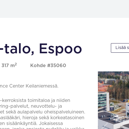
-talo, Espoo
Lisää 
2
, 317 m
Kohde #35060
ence Center Keilaniemessä.
-kerroksista toimitaloa ja niiden
ring-palvelut, neuvottelu- ja
et sekä aulapalvelu oheispalveluineen.
lääkäri, hieroja sekä korkeatasoinen
en sisäänkäyntiä. Jokaisessa