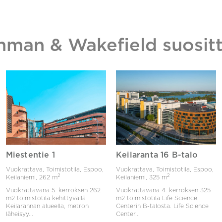
hman & Wakefield suositt
Miestentie 1
Keilaranta 16 B-talo
Vuokrattava, Toimistotila, Espoo,
Vuokrattava, Toimistotila, Espoo,
2
2
Keilaniemi,
262 m
Keilaniemi,
325 m
Vuokrattavana 5. kerroksen 262
Vuokrattavana 4. kerroksen 325
m2 toimistotila kehittyvällä
m2 toimistotila Life Science
Keilarannan alueella, metron
Centerin B-talosta. Life Science
läheisyy...
Center...