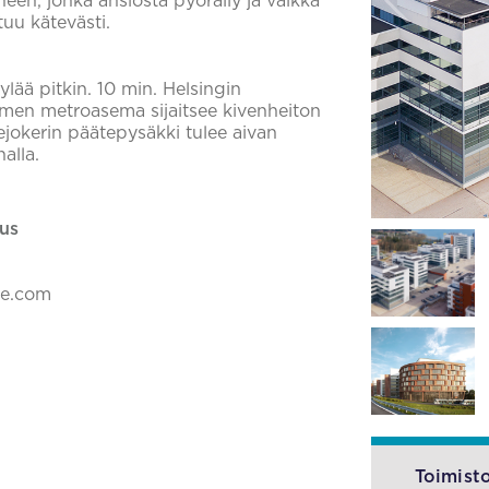
neen, jonka ansiosta pyöräily ja vaikka
tuu kätevästi.
lää pitkin. 10 min. Helsingin
iemen metroasema sijaitsee kivenheiton
dejokerin päätepysäkki tulee aivan
alla.
us
ke.com
Toimisto