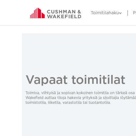
Toimitilahaku
P
Vapaat toimitilat
Toimiva, viihtyisä ja sopivan kokoinen toimitila on tärkeä o
Wakefield auttaa tiloja hakevia yrityksiä ja sijoittajia löytämä
toimistotila, liiketila, varastotila tai tuotantotila.