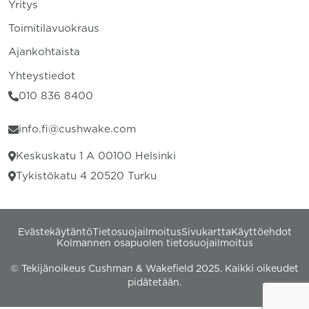
Yritys
Toimitilavuokraus
Ajankohtaista
Yhteystiedot
010 836 8400
info.fi@cushwake.com
Keskuskatu 1 A 00100 Helsinki
Tykistökatu 4 20520 Turku
Evästekäytäntö
Tietosuojailmoitus
Sivukartta
Käyttöehdot
Kolmannen osapuolen tietosuojailmoitus
© Tekijänoikeus Cushman & Wakefield 2025. Kaikki oikeudet
pidätetään.