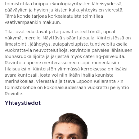
toimistotilaa huipputeknologiayritysten läheisyydessä,
pääväylien ja hyvien julkisten kulkuyhteyksien vierestä.
Tämä kohde tarjoaa korkealaatuista toimitilaa
vaativampaankin makuun.
Tilat ovat edustavat ja tarjoavat esteettömät, upeat
näkymät merelle. Näyttävä sisääntuloaula. Kiinteistössä on
ilmastointi, jäähdytys, aulapalvelupiste, tuntiveloituksella
vuokrattavia neuvottelutiloja. Ravintola palvelee lähialueen
lounasruokailijoita ja järjestää myös catering-palveluita.
Ravintola upeine meriterasseineen sopii monenlaisiin
tilaisuuksiin. Kiinteistön ylimmässä kerroksessa on lisäksi
avara kuntosali, josta voi niin ikään ihailla kaunista
merinäköalaa. Vieressä sijaitseva Espoon Keilaranta 7:n
toimistokohde on kokonaisuudessaan vuokrattu peliyhtiö
Roviolle.
Yhteystiedot