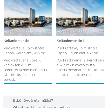
Keilaniementie 1
Keilaniementie 1
Vuokrattava, Toimistotila,
Vuokrattava, Toimistotila,
2
2
Espoo, Keilaniemi,
455 m
Espoo, Keilaniemi,
467 m
Vuokrattavana upea 7.
Vuokrattavana 19. kerroksen
kerroksen 455 m²
452,3 m2:n avotoimisto
toimistotila merimaisemilla.
upeilla merimaisemilla. Tila on
Kiinteistössä on ollut
muuten muuttovalm...
perusk...
Etkö löydä etsimääsi?
Ota yhteyttä meidän asiantuntijaan.