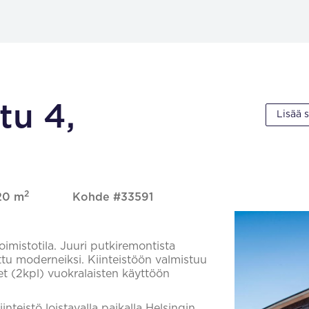
tu 4,
Lisää 
2
220 m
Kohde #33591
imistotila. Juuri putkiremontista
ttu moderneiksi. Kiinteistöön valmistuu
et (2kpl) vuokralaisten käyttöön
inteistö loistavalla paikalla Helsingin