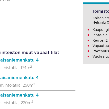
ke.com
Toimisto
Kaisanie
Helsinki 
Kaupungin
Pinta-ala
Kerros: 2.
Vapautuu
Rakennusv
iinteistön muut vapaat tilat
Vuokralu
aisaniemenkatu 4
2
oimistotila, 174m
aisaniemenkatu 4
2
avintolatila, 258m
aisaniemenkatu 4
2
oimistotila, 220m