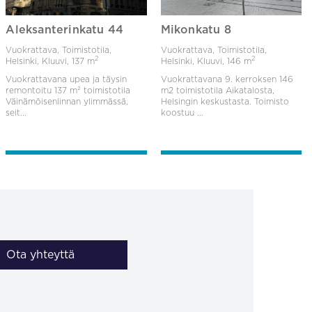
Aleksanterinkatu 44
Mikonkatu 8
Vuokrattava, Toimistotila,
Vuokrattava, Toimistotila,
2
2
Helsinki, Kluuvi,
137 m
Helsinki, Kluuvi,
146 m
Vuokrattavana upea ja täysin
Vuokrattavana 9. kerroksen 146
remontoitu 137 m² toimistotila
m2 toimistotila Aikatalosta,
Väinämöisenlinnan ylimmässä,
Helsingin keskustasta. Toimisto
seit...
koostuu ...
Ota yhteyttä