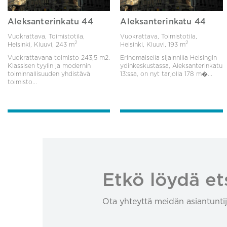
Aleksanterinkatu 44
Aleksanterinkatu 44
Vuokrattava, Toimistotila,
Vuokrattava, Toimistotila,
2
2
Helsinki, Kluuvi,
243 m
Helsinki, Kluuvi,
193 m
Vuokrattavana toimisto 243,5 m2.
Erinomaisella sijainnilla Helsingin
Klassisen tyylin ja modernin
ydinkeskustassa, Aleksanterinkatu
toiminnallisuuden yhdistävä
13:ssa, on nyt tarjolla 178 m�...
toimisto...
Etkö löydä et
Ota yhteyttä meidän asiantuntij