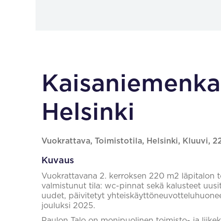
Kaisaniemenka
Helsinki
Vuokrattava, Toimistotila, Helsinki, Kluuvi, 
Kuvaus
Vuokrattavana 2. kerroksen 220 m2 läpitalon to
valmistunut tila: wc-pinnat sekä kalusteet uusi
uudet, päivitetyt yhteiskäyttöneuvotteluhuone
jouluksi 2025.
Paulon Talo on monipuolinen toimisto- ja liikeki