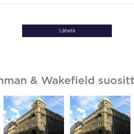
Lähetä
hman & Wakefield suositt