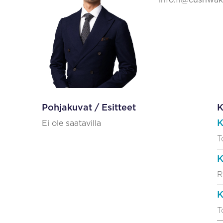
info.fi@cushwa
Pohjakuvat / Esitteet
K
K
Ei ole saatavilla
T
K
R
K
T