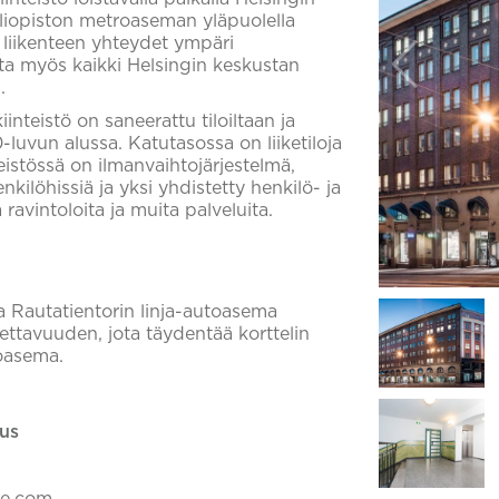
yliopiston metroaseman yläpuolella
en liikenteen yhteydet ympäri
ta myös kaikki Helsingin keskustan
.
inteistö on saneerattu tiloiltaan ja
luvun alussa. Katutasossa on liiketiloja
eistössä on ilmanvaihtojärjestelmä,
kilöhissiä ja yksi yhdistetty henkilö- ja
ravintoloita ja muita palveluita.
ja Rautatientorin linja-autoasema
ettavuuden, jota täydentää korttelin
roasema.
us