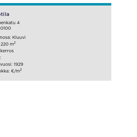
tila
menkatu 4
00100
osa: Kluuvi
2
: 220 m
 kerros
:
uosi: 1929
2
okka: €/m