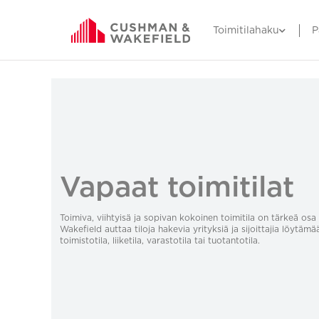
Toimitilahaku
P
Vapaat toimitilat
Toimiva, viihtyisä ja sopivan kokoinen toimitila on tärkeä o
Wakefield auttaa tiloja hakevia yrityksiä ja sijoittajia löytämä
toimistotila, liiketila, varastotila tai tuotantotila.