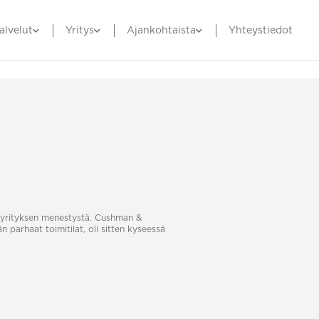
alvelut
Yritys
Ajankohtaista
Yhteystiedot
sa yrityksen menestystä. Cushman &
än parhaat toimitilat, oli sitten kyseessä