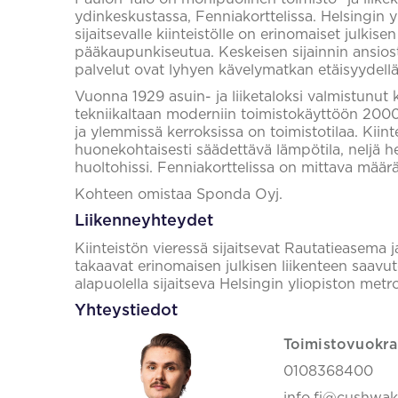
ydinkeskustassa, Fenniakorttelissa. Helsingin 
sijaitsevalle kiinteistölle on erinomaiset julkis
pääkaupunkiseutua. Keskeisen sijainnin ansios
palvelut ovat lyhyen kävelymatkan etäisyydellä
Vuonna 1929 asuin- ja liiketaloksi valmistunut ki
tekniikaltaan moderniin toimistokäyttöön 2000-
ja ylemmissä kerroksissa on toimistotilaa. Kiint
huonekohtaisesti säädettävä lämpötila, neljä hen
huoltohissi. Fenniakorttelissa on mittava määrä 
Kohteen omistaa Sponda Oyj.
Liikenneyhteydet
Kiinteistön vieressä sijaitsevat Rautatieasema 
takaavat erinomaisen julkisen liikenteen saavut
alapuolella sijaitseva Helsingin yliopiston met
Yhteystiedot
Toimistovuokra
0108368400