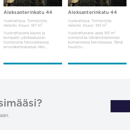
Aleksanterinkatu 44
Aleksanterinkatu 44
Vuokrattava, Toimistotila,
Vuokrattava, Toimistotila,
2
2
Helsinki, Kluuvi,
197 m
Helsinki, Kluuvi,
193 m
Vuokrattavana kaunis ja
Vuokrattavana upea 193 m²
kompakti ydinkeskustan
toimistotila Väinämöisenlinnan
toimistotila historiallisessa
kolmannessa kerroksessa. Tämä
arvorakennuksessa Väin...
muuttov...
simääsi?
aan.