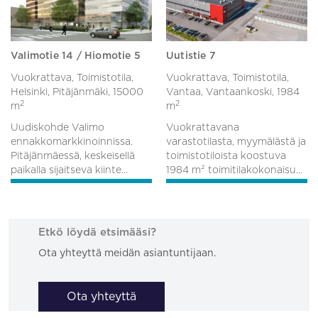
Valimotie 14 / Hiomotie 5
Uutistie 7
Vuokrattava, Toimistotila,
Vuokrattava, Toimistotila,
Helsinki, Pitäjänmäki,
15000
Vantaa, Vantaankoski,
1984
2
2
m
m
Uudiskohde Valimo
Vuokrattavana
ennakkomarkkinoinnissa.
varastotilasta, myymälästä ja
Pitäjänmäessä, keskeisellä
toimistotiloista koostuva
paikalla sijaitseva kiinte...
1984 m² toimitilakokonaisu...
Etkö löydä etsimääsi?
Ota yhteyttä meidän asiantuntijaan.
Ota yhteyttä