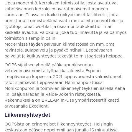
Upea moderni 8. kerroksen toimistotila, josta avautuvat
kahdeksannen kerroksen avarat maisemat moneen
suuntaan. Tilassa on kaikki nykyaikaiset fasiliteetit, joita
onnistunut toimistoelämä vaatii mm. useita neuvottelu- ja
työtiloja, omat wc-tilat ja useampi taukokeittiö. Tilan
keskellä avautuu valokuilu, joka tuo ilmavutta ja valoa myös
toimiston sisempiin osiin.
Modernissa täyden palvelun kiinteistössä on mm. oma
ravintola, aulapalvelu ja pysäköintihalli. Leppävaaran
palvelut ja kulkuyhteydet tekevät toimistoarjesta helppoa.
OOPS sijaitsee yhdellä pääkaupunkiseudun
vetovoimaisimmista työpaikka-alueista Espoon
Leppävaaran kupeessa. 2021 loppuvuodesta valmistuneet
talot sijaitsevat Leppävaaran Hatsinanpuistossa
Monikonpuron ja toimivien liikenneyhteyksien äärellä Kehä
I:n, pääjunaradan ja Raide-Jokerin risteyksessä.
Rakennuksella on BREEAM In-Use ympäristösertifikaatti
arvosanalla Excellent.
Liikenneyhteydet
OOPSista on erinomaiset liikenneyhteydet: Helsingin
keskustaan pääsee nopeimmillaan junalla 15 minuutissa,