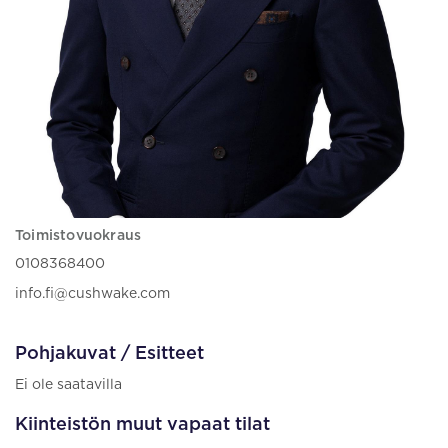
Toimistovuokraus
0108368400
info.fi@cushwake.com
Pohjakuvat / Esitteet
Ei ole saatavilla
Kiinteistön muut vapaat tilat