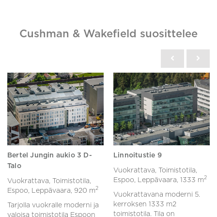
Cushman & Wakefield suosittelee
Bertel Jungin aukio 3 D-
Linnoitustie 9
Talo
Vuokrattava, Toimistotila,
2
Espoo, Leppävaara,
1333 m
Vuokrattava, Toimistotila,
2
Espoo, Leppävaara,
920 m
Vuokrattavana moderni 5.
kerroksen 1333 m2
Tarjolla vuokralle moderni ja
toimistotila. Tila on
valoisa toimistotila Espoon