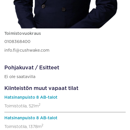
Toimistovuokraus
0108368400
info.fi@cushwake.com
Pohjakuvat / Esitteet
Ei ole saatavilla
Kiinteistön muut vapaat tilat
Hatsinanpuisto 8 AB-talot
2
Toimistotila, 521m
Hatsinanpuisto 8 AB-talot
2
Toimistotila, 1378m