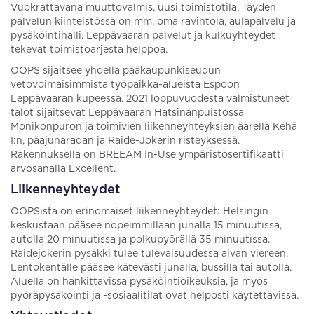
Vuokrattavana muuttovalmis, uusi toimistotila. Täyden
palvelun kiinteistössä on mm. oma ravintola, aulapalvelu ja
pysäköintihalli. Leppävaaran palvelut ja kulkuyhteydet
tekevät toimistoarjesta helppoa.
OOPS sijaitsee yhdellä pääkaupunkiseudun
vetovoimaisimmista työpaikka-alueista Espoon
Leppävaaran kupeessa. 2021 loppuvuodesta valmistuneet
talot sijaitsevat Leppävaaran Hatsinanpuistossa
Monikonpuron ja toimivien liikenneyhteyksien äärellä Kehä
I:n, pääjunaradan ja Raide-Jokerin risteyksessä.
Rakennuksella on BREEAM In-Use ympäristösertifikaatti
arvosanalla Excellent.
Liikenneyhteydet
OOPSista on erinomaiset liikenneyhteydet: Helsingin
keskustaan pääsee nopeimmillaan junalla 15 minuutissa,
autolla 20 minuutissa ja polkupyörällä 35 minuutissa.
Raidejokerin pysäkki tulee tulevaisuudessa aivan viereen.
Lentokentälle pääsee kätevästi junalla, bussilla tai autolla.
Aluella on hankittavissa pysäköintioikeuksia, ja myös
pyöräpysäköinti ja -sosiaalitilat ovat helposti käytettävissä.