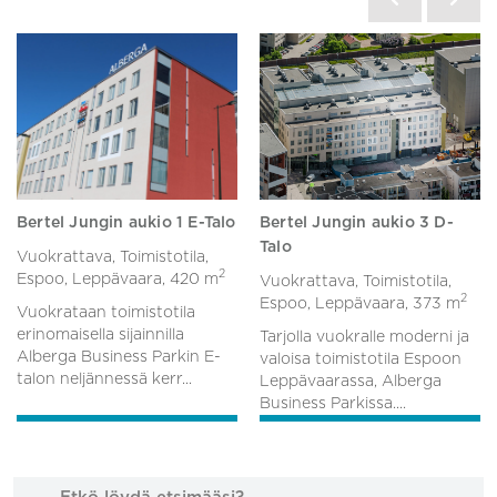
Bertel Jungin aukio 1 E-Talo
Bertel Jungin aukio 3 D-
Talo
Vuokrattava, Toimistotila,
2
Espoo, Leppävaara,
420 m
Vuokrattava, Toimistotila,
2
Espoo, Leppävaara,
373 m
Vuokrataan toimistotila
erinomaisella sijainnilla
Tarjolla vuokralle moderni ja
Alberga Business Parkin E-
valoisa toimistotila Espoon
talon neljännessä kerr...
Leppävaarassa, Alberga
Business Parkissa....