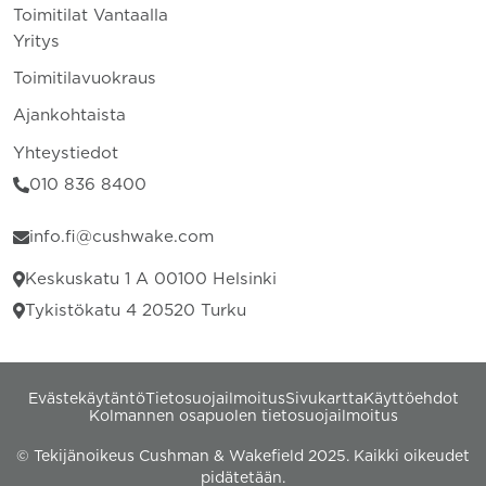
Toimitilat Vantaalla
Yritys
Toimitilavuokraus
Ajankohtaista
Yhteystiedot
010 836 8400
info.fi@cushwake.com
Keskuskatu 1 A 00100 Helsinki
Tykistökatu 4 20520 Turku
Evästekäytäntö
Tietosuojailmoitus
Sivukartta
Käyttöehdot
Kolmannen osapuolen tietosuojailmoitus
© Tekijänoikeus Cushman & Wakefield 2025. Kaikki oikeudet
pidätetään.