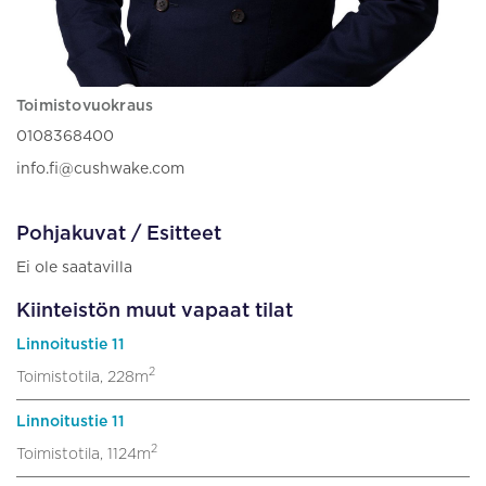
Toimistovuokraus
0108368400
info.fi@cushwake.com
Pohjakuvat / Esitteet
Ei ole saatavilla
Kiinteistön muut vapaat tilat
Linnoitustie 11
2
Toimistotila, 228m
Linnoitustie 11
2
Toimistotila, 1124m