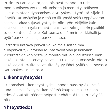
Business Parkia ja tarjoaa loistavat mahdollisuudet
monipuoliseen verkostoitumiseen ja menestykselliseen
liiketoimintaan dynaamisessa yrityskeskittymässä. Sijainti
lähellä Turunväylän ja Kehä I:n liittymää sekä Leppävaaran
asemaa takaa sujuvat yhteydet niin työntekijöille kuin
asiakkaillekin. Myös rakenteilla olevan raidejokerin pysäkki
tulee kohteen lähelle. Kohteessa on lämmin parkkihalli ja
pyöräparkki pihalla ja parkkihallissa.
Estraden kattava palveluvalikoima sisältää mm.
aulapalvelut, viihtyisän lounasravintolan ja kahvilan,
vuokrattavia kabinetti- ja monitoimitiloja, edustussaunan
sekä liikunta- ja terveyspalvelut. Lukuisia lounasravintoloita
sekä laajasti muita palveluita löytyy lähettyvillä sijaitsevasta
Kauppakeskus Sellosta.
Liikenneyhteydet
Erinomaiset liikenneyhteydet. Espoon bussipysäkit sekä
juna-asema kävelymatkan päässä kauppakeskus Sellon
edessä. Autolla pääsee helposti Kehäteitä tai Turunväylää
pitkin.
Yhteystiedot