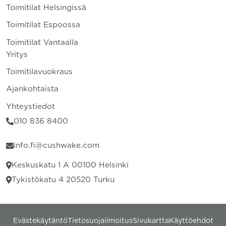
Toimitilat Helsingissä
Toimitilat Espoossa
Toimitilat Vantaalla
Yritys
Toimitilavuokraus
Ajankohtaista
Yhteystiedot
010 836 8400
info.fi@cushwake.com
Keskuskatu 1 A 00100 Helsinki
Tykistökatu 4 20520 Turku
Evästekäytäntö
Tietosuojailmoitus
Sivukartta
Käyttöehdot