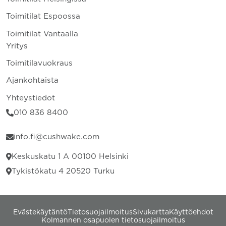
Toimitilat Espoossa
Toimitilat Vantaalla
Yritys
Toimitilavuokraus
Ajankohtaista
Yhteystiedot
010 836 8400
info.fi@cushwake.com
Keskuskatu 1 A 00100 Helsinki
Tykistökatu 4 20520 Turku
Evästekäytäntö
Tietosuojailmoitus
Sivukartta
Käyttöehdot
Kolmannen osapuolen tietosuojailmoitus