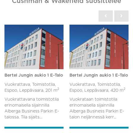
Cushman & Wakefield suosittelee
Bertel Jungin aukio 1 E-Talo
Bertel Jungin aukio 1 E-Talo
Vuokrattava, Toimistotila,
Vuokrattava, Toimistotila,
2
2
Espoo, Leppävaara,
201 m
Espoo, Leppävaara,
420 m
Vuokrattavana toimistotila
Vuokrataan toimistotila
erinomaisella sijainnilla
erinomaisella sijainnilla
Alberga Business Parkin E-
Alberga Business Parkin E-
talossa. Tila sijaits...
talon neljännessä kerr...