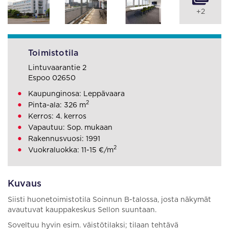
+2
Toimistotila
Lintuvaarantie 2
Espoo 02650
Kaupunginosa: Leppävaara
2
Pinta-ala: 326 m
Kerros: 4. kerros
Vapautuu: Sop. mukaan
Rakennusvuosi: 1991
2
Vuokraluokka: 11-15 €/m
Kuvaus
Siisti huonetoimistotila Soinnun B-talossa, josta näkymät
avautuvat kauppakeskus Sellon suuntaan.
Soveltuu hyvin esim. väistötilaksi; tilaan tehtävä