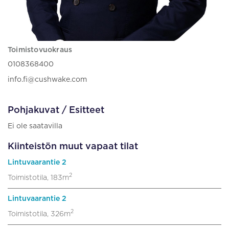
Toimistovuokraus
0108368400
info.fi@cushwake.com
Pohjakuvat / Esitteet
Ei ole saatavilla
Kiinteistön muut vapaat tilat
Lintuvaarantie 2
2
Toimistotila, 183m
Lintuvaarantie 2
2
Toimistotila, 326m