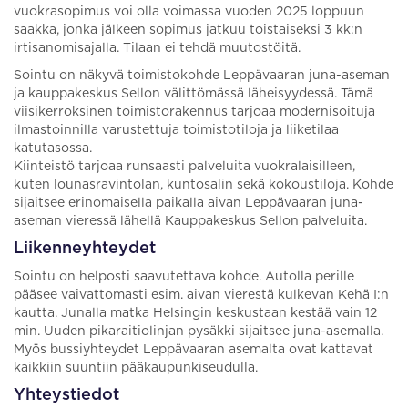
vuokrasopimus voi olla voimassa vuoden 2025 loppuun
saakka, jonka jälkeen sopimus jatkuu toistaiseksi 3 kk:n
irtisanomisajalla. Tilaan ei tehdä muutostöitä.
Sointu on näkyvä toimistokohde Leppävaaran juna-aseman
ja kauppakeskus Sellon välittömässä läheisyydessä. Tämä
viisikerroksinen toimistorakennus tarjoaa modernisoituja
ilmastoinnilla varustettuja toimistotiloja ja liiketilaa
katutasossa.
Kiinteistö tarjoaa runsaasti palveluita vuokralaisilleen,
kuten lounasravintolan, kuntosalin sekä kokoustiloja. Kohde
sijaitsee erinomaisella paikalla aivan Leppävaaran juna-
aseman vieressä lähellä Kauppakeskus Sellon palveluita.
Liikenneyhteydet
Sointu on helposti saavutettava kohde. Autolla perille
pääsee vaivattomasti esim. aivan vierestä kulkevan Kehä I:n
kautta. Junalla matka Helsingin keskustaan kestää vain 12
min. Uuden pikaraitiolinjan pysäkki sijaitsee juna-asemalla.
Myös bussiyhteydet Leppävaaran asemalta ovat kattavat
kaikkiin suuntiin pääkaupunkiseudulla.
Yhteystiedot