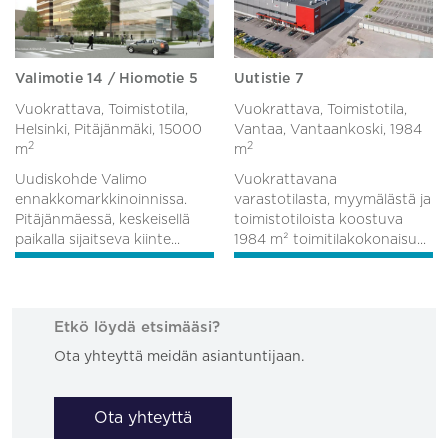
Valimotie 14 / Hiomotie 5
Uutistie 7
Vuokrattava, Toimistotila,
Vuokrattava, Toimistotila,
Helsinki, Pitäjänmäki,
15000
Vantaa, Vantaankoski,
1984
2
2
m
m
Uudiskohde Valimo
Vuokrattavana
ennakkomarkkinoinnissa.
varastotilasta, myymälästä ja
Pitäjänmäessä, keskeisellä
toimistotiloista koostuva
paikalla sijaitseva kiinte...
1984 m² toimitilakokonaisu...
Etkö löydä etsimääsi?
Ota yhteyttä meidän asiantuntijaan.
Ota yhteyttä