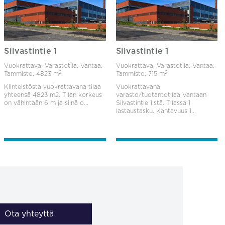
Silvastintie 1
Silvastintie 1
Vuokrattava, Varastotila, Vantaa,
Vuokrattava, Varastotila, Vantaa,
2
2
Tammisto,
4823 m
Tammisto,
715 m
Kiinteistöstä vuokrattavana tilaa
Vuokrattavana
yhteensä 4823 m2. Tilan korkeus
varasto/tuotantotilaa Vantaan
on vähintään 6 m ja siinä o...
Silvastintie 1:stä. Tilassa 1
lastaustasku. Kantavuus 1...
Ota yhteyttä