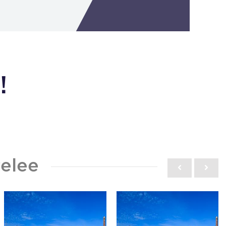
!
elee