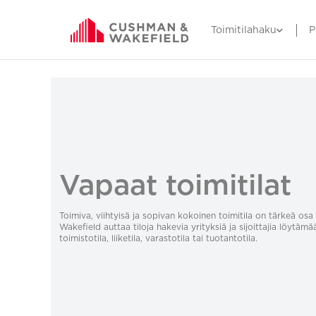
Toimitilahaku
P
Vapaat toimitilat
Toimiva, viihtyisä ja sopivan kokoinen toimitila on tärkeä o
Wakefield auttaa tiloja hakevia yrityksiä ja sijoittajia löytämä
toimistotila, liiketila, varastotila tai tuotantotila.