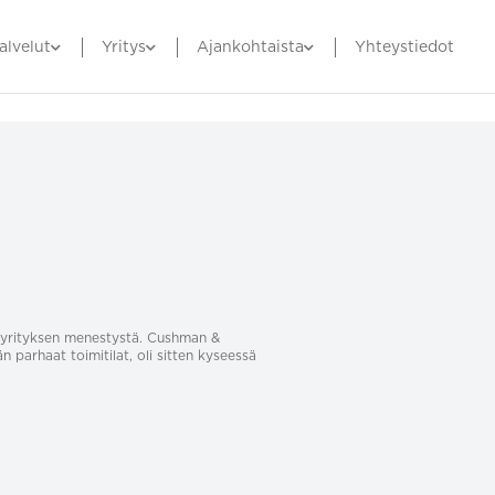
alvelut
Yritys
Ajankohtaista
Yhteystiedot
sa yrityksen menestystä. Cushman &
än parhaat toimitilat, oli sitten kyseessä