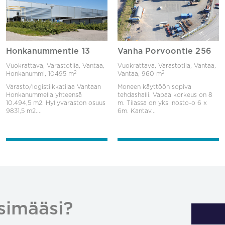
Honkanummentie 13
Vanha Porvoontie 256
Vuokrattava, Varastotila, Vantaa,
Vuokrattava, Varastotila, Vantaa,
2
2
Honkanummi,
10495 m
Vantaa,
960 m
Varasto/logistiikkatilaa Vantaan
Moneen käyttöön sopiva
Honkanummella yhteensä
tehdashalli. Vapaa korkeus on 8
10.494,5 m2. Hyllyvaraston osuus
m. Tilassa on yksi nosto-o 6 x
9831,5 m2....
6m. Kantav...
simääsi?