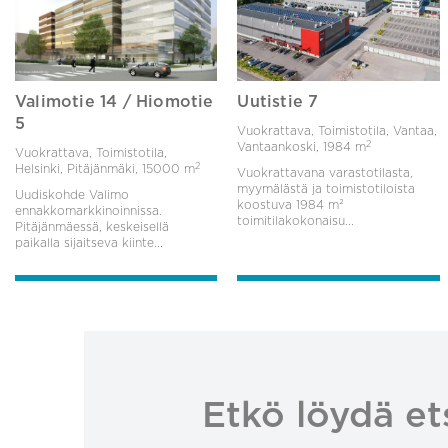
Valimotie 14 / Hiomotie
Uutistie 7
5
Vuokrattava, Toimistotila, Vantaa,
2
Vantaankoski,
1984 m
Vuokrattava, Toimistotila,
2
Helsinki, Pitäjänmäki,
15000 m
Vuokrattavana varastotilasta,
myymälästä ja toimistotiloista
Uudiskohde Valimo
koostuva 1984 m²
ennakkomarkkinoinnissa.
toimitilakokonaisu...
Pitäjänmäessä, keskeisellä
paikalla sijaitseva kiinte...
Etkö löydä et