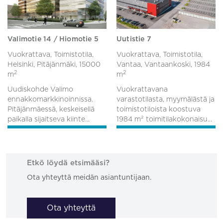
Valimotie 14 / Hiomotie 5
Uutistie 7
Vuokrattava, Toimistotila,
Vuokrattava, Toimistotila,
Helsinki, Pitäjänmäki,
15000
Vantaa, Vantaankoski,
1984
2
2
m
m
Uudiskohde Valimo
Vuokrattavana
ennakkomarkkinoinnissa.
varastotilasta, myymälästä ja
Pitäjänmäessä, keskeisellä
toimistotiloista koostuva
paikalla sijaitseva kiinte...
1984 m² toimitilakokonaisu...
Etkö löydä etsimääsi?
Ota yhteyttä meidän asiantuntijaan.
Ota yhteyttä