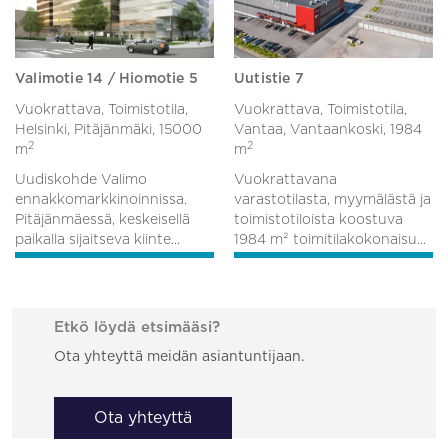
Valimotie 14 / Hiomotie 5
Uutistie 7
Vuokrattava, Toimistotila,
Vuokrattava, Toimistotila,
Helsinki, Pitäjänmäki,
15000
Vantaa, Vantaankoski,
1984
2
2
m
m
Uudiskohde Valimo
Vuokrattavana
ennakkomarkkinoinnissa.
varastotilasta, myymälästä ja
Pitäjänmäessä, keskeisellä
toimistotiloista koostuva
paikalla sijaitseva kiinte...
1984 m² toimitilakokonaisu...
Etkö löydä etsimääsi?
Ota yhteyttä meidän asiantuntijaan.
Ota yhteyttä